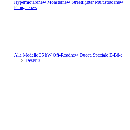
Hypermotard
new
Monster
new
Streetfighter
Multistrada
new
Panigale
new
Alle Modelle
35 kW
Off-Road
new
Ducati Speciale
E-Bike
DesertX