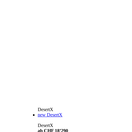
DesertX
new
DesertX
DesertX
ab CHF 18’290