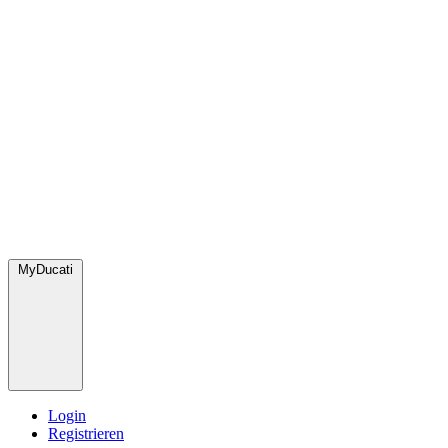
MyDucati
Login
Registrieren