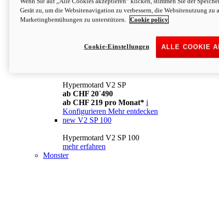
Wenn Sie auf „Alle Cookies akzeptieren“ klicken, stimmen Sie der Speich
Konfigurieren
Mehr entdecken
Gerät zu, um die Websitenavigation zu verbessern, die Websitenutzung zu 
new
V2
Marketingbemühungen zu unterstützen.
Cookie policy
Hypermotard V2
ab CHF 15´990
Cookie-Einstellungen
ALLE COOKIE 
ab CHF 169 pro Monat*
i
Konfigurieren
Mehr entdecken
new
V2 SP
Hypermotard V2 SP
ab CHF 20´490
ab CHF 219 pro Monat*
i
Konfigurieren
Mehr entdecken
new
V2 SP 100
Hypermotard V2 SP 100
mehr erfahren
Monster