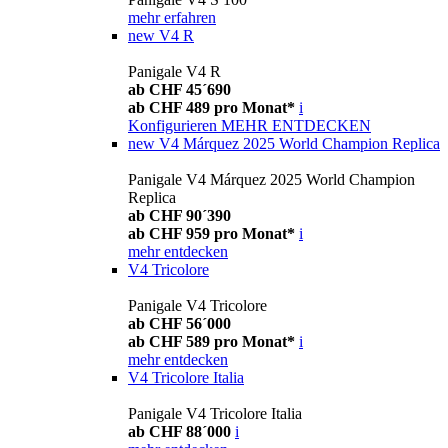
mehr erfahren
new
V4 R
Panigale V4 R
ab CHF 45´690
ab CHF 489 pro Monat*
i
Konfigurieren
MEHR ENTDECKEN
new
V4 Márquez 2025 World Champion Replica
Panigale V4 Márquez 2025 World Champion
Replica
ab CHF 90´390
ab CHF 959 pro Monat*
i
mehr entdecken
V4 Tricolore
Panigale V4 Tricolore
ab CHF 56´000
ab CHF 589 pro Monat*
i
mehr entdecken
V4 Tricolore Italia
Panigale V4 Tricolore Italia
ab CHF 88´000
i