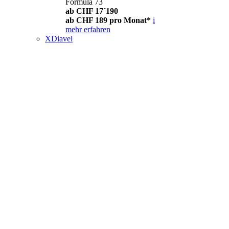
Formula 73
ab CHF 17´190
ab CHF 189 pro Monat*
i
mehr erfahren
XDiavel