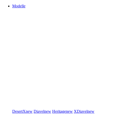
Modelle
DesertX
new
Diavel
new
Heritage
new
XDiavel
new