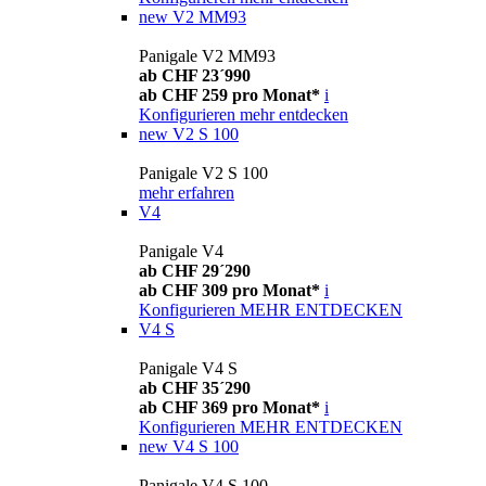
new
V2 MM93
Panigale V2 MM93
ab CHF 23´990
ab CHF 259 pro Monat*
i
Konfigurieren
mehr entdecken
new
V2 S 100
Panigale V2 S 100
mehr erfahren
V4
Panigale V4
ab CHF 29´290
ab CHF 309 pro Monat*
i
Konfigurieren
MEHR ENTDECKEN
V4 S
Panigale V4 S
ab CHF 35´290
ab CHF 369 pro Monat*
i
Konfigurieren
MEHR ENTDECKEN
new
V4 S 100
Panigale V4 S 100