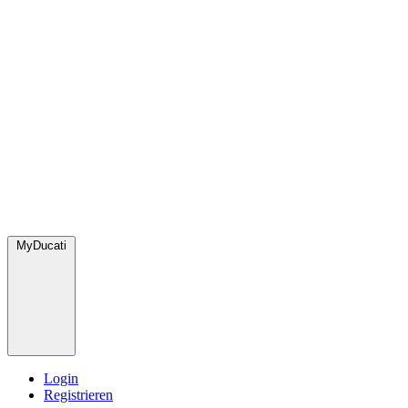
MyDucati
Login
Registrieren