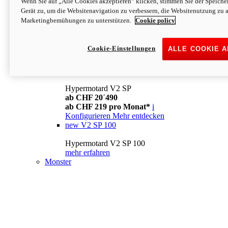
Wenn Sie auf „Alle Cookies akzeptieren“ klicken, stimmen Sie der Speich
Konfigurieren
Mehr entdecken
Gerät zu, um die Websitenavigation zu verbessern, die Websitenutzung zu 
new
V2
Marketingbemühungen zu unterstützen.
Cookie policy
Hypermotard V2
ab CHF 15´990
Cookie-Einstellungen
ALLE COOKIE 
ab CHF 169 pro Monat*
i
Konfigurieren
Mehr entdecken
new
V2 SP
Hypermotard V2 SP
ab CHF 20´490
ab CHF 219 pro Monat*
i
Konfigurieren
Mehr entdecken
new
V2 SP 100
Hypermotard V2 SP 100
mehr erfahren
Monster