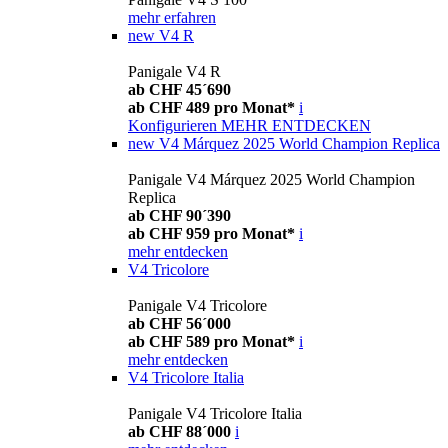
mehr erfahren
new
V4 R
Panigale V4 R
ab CHF 45´690
ab CHF 489 pro Monat*
i
Konfigurieren
MEHR ENTDECKEN
new
V4 Márquez 2025 World Champion Replica
Panigale V4 Márquez 2025 World Champion
Replica
ab CHF 90´390
ab CHF 959 pro Monat*
i
mehr entdecken
V4 Tricolore
Panigale V4 Tricolore
ab CHF 56´000
ab CHF 589 pro Monat*
i
mehr entdecken
V4 Tricolore Italia
Panigale V4 Tricolore Italia
ab CHF 88´000
i