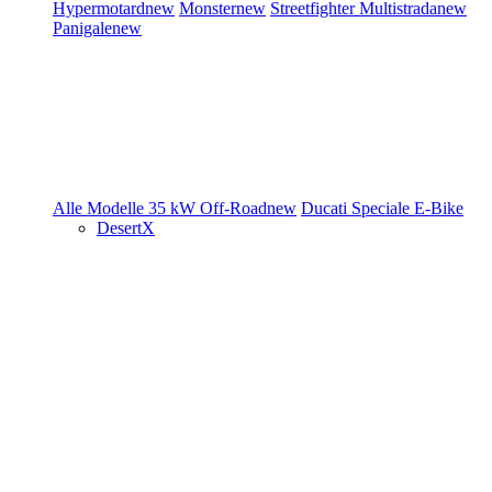
Hypermotard
new
Monster
new
Streetfighter
Multistrada
new
Panigale
new
Alle Modelle
35 kW
Off-Road
new
Ducati Speciale
E-Bike
DesertX