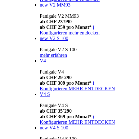
new
V2 MM93
Panigale V2 MM93
ab CHF 23´990
ab CHF 259 pro Monat*
i
Konfigurieren
mehr entdecken
new
V2 S 100
Panigale V2 S 100
mehr erfahren
V4
Panigale V4
ab CHF 29´290
ab CHF 309 pro Monat*
i
Konfigurieren
MEHR ENTDECKEN
V4 S
Panigale V4 S
ab CHF 35´290
ab CHF 369 pro Monat*
i
Konfigurieren
MEHR ENTDECKEN
new
V4 S 100
Panigale V4 S 100