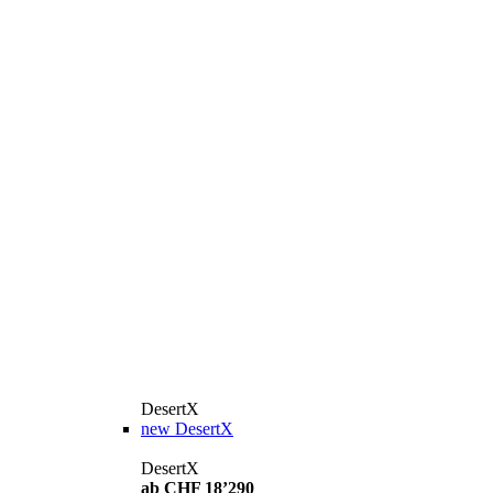
DesertX
new
DesertX
DesertX
ab CHF 18’290