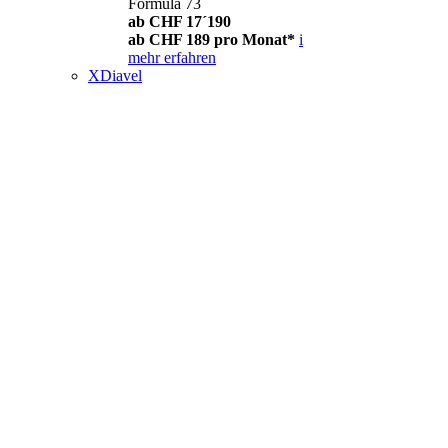
Formula 73
ab CHF 17´190
ab CHF 189 pro Monat*
i
mehr erfahren
XDiavel