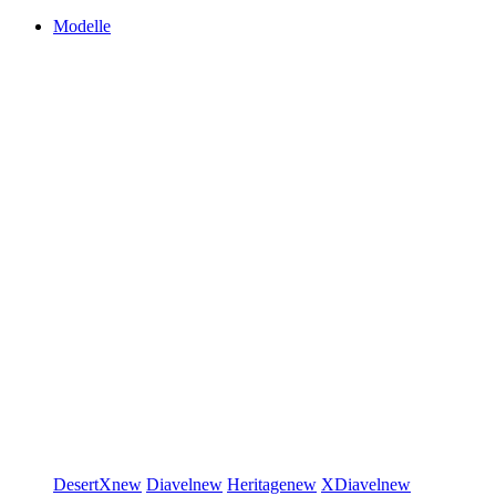
Modelle
DesertX
new
Diavel
new
Heritage
new
XDiavel
new