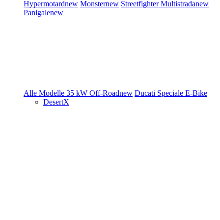
Hypermotard
new
Monster
new
Streetfighter
Multistrada
new
Panigale
new
Alle Modelle
35 kW
Off-Road
new
Ducati Speciale
E-Bike
DesertX