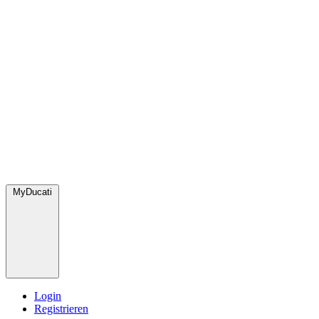
MyDucati
Login
Registrieren