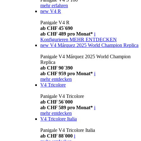
mehr erfahren
new
V4 R
Panigale V4 R
ab CHF 45´690
ab CHF 489 pro Monat*
i
Konfigurieren
MEHR ENTDECKEN
new
V4 Márquez 2025 World Champion Replica
Panigale V4 Márquez 2025 World Champion
Replica
ab CHF 90´390
ab CHF 959 pro Monat*
i
mehr entdecken
V4 Tricolore
Panigale V4 Tricolore
ab CHF 56´000
ab CHF 589 pro Monat*
i
mehr entdecken
V4 Tricolore Italia
Panigale V4 Tricolore Italia
ab CHF 88´000
i