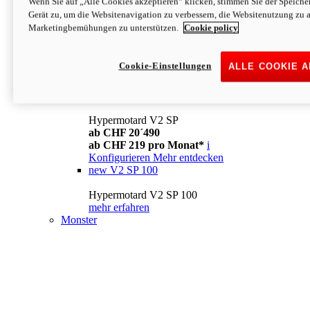
Wenn Sie auf „Alle Cookies akzeptieren“ klicken, stimmen Sie der Speich
Konfigurieren
Mehr entdecken
Gerät zu, um die Websitenavigation zu verbessern, die Websitenutzung zu 
new
V2
Marketingbemühungen zu unterstützen.
Cookie policy
Hypermotard V2
ab CHF 15´990
Cookie-Einstellungen
ALLE COOKIE 
ab CHF 169 pro Monat*
i
Konfigurieren
Mehr entdecken
new
V2 SP
Hypermotard V2 SP
ab CHF 20´490
ab CHF 219 pro Monat*
i
Konfigurieren
Mehr entdecken
new
V2 SP 100
Hypermotard V2 SP 100
mehr erfahren
Monster