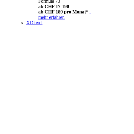
Formula 73
ab CHF 17´190
ab CHF 189 pro Monat*
i
mehr erfahren
XDiavel