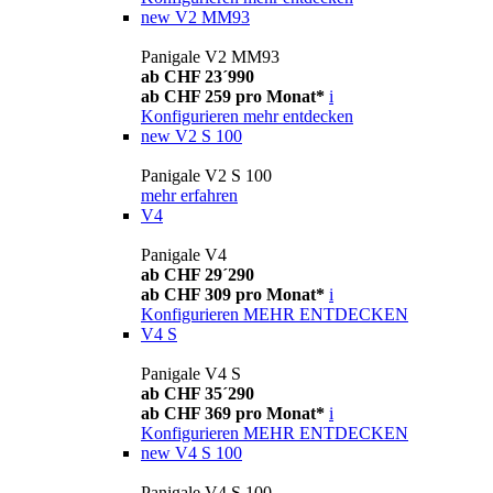
new
V2 MM93
Panigale V2 MM93
ab CHF 23´990
ab CHF 259 pro Monat*
i
Konfigurieren
mehr entdecken
new
V2 S 100
Panigale V2 S 100
mehr erfahren
V4
Panigale V4
ab CHF 29´290
ab CHF 309 pro Monat*
i
Konfigurieren
MEHR ENTDECKEN
V4 S
Panigale V4 S
ab CHF 35´290
ab CHF 369 pro Monat*
i
Konfigurieren
MEHR ENTDECKEN
new
V4 S 100
Panigale V4 S 100