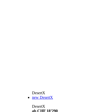
DesertX
new
DesertX
DesertX
ab CHF 18’290