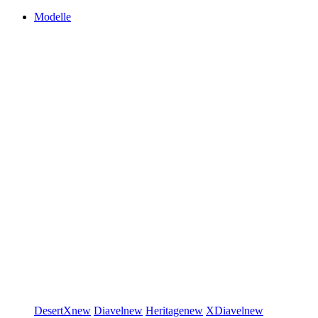
Modelle
DesertX
new
Diavel
new
Heritage
new
XDiavel
new