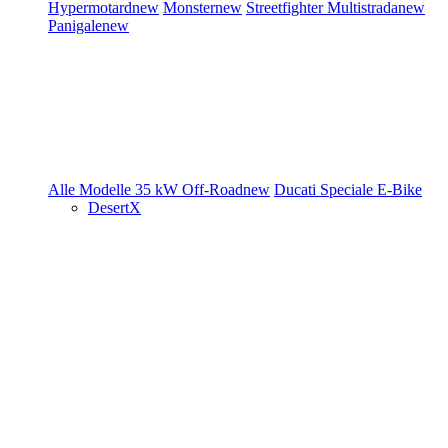
Hypermotard
new
Monster
new
Streetfighter
Multistrada
new
Panigale
new
Alle Modelle
35 kW
Off-Road
new
Ducati Speciale
E-Bike
DesertX