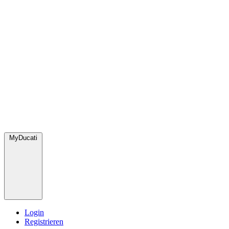
MyDucati
Login
Registrieren