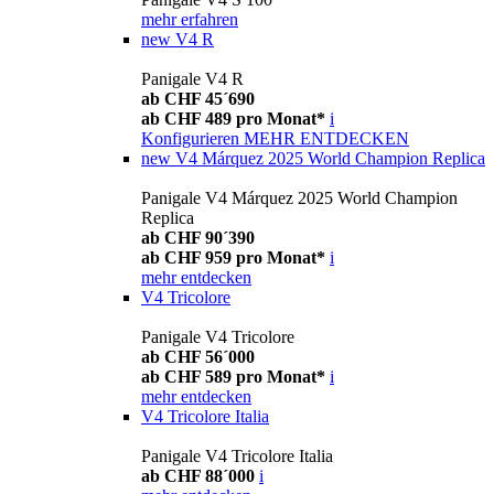
mehr erfahren
new
V4 R
Panigale V4 R
ab CHF 45´690
ab CHF 489 pro Monat*
i
Konfigurieren
MEHR ENTDECKEN
new
V4 Márquez 2025 World Champion Replica
Panigale V4 Márquez 2025 World Champion
Replica
ab CHF 90´390
ab CHF 959 pro Monat*
i
mehr entdecken
V4 Tricolore
Panigale V4 Tricolore
ab CHF 56´000
ab CHF 589 pro Monat*
i
mehr entdecken
V4 Tricolore Italia
Panigale V4 Tricolore Italia
ab CHF 88´000
i