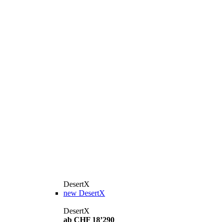
DesertX
new
DesertX
DesertX
ab CHF 18’290