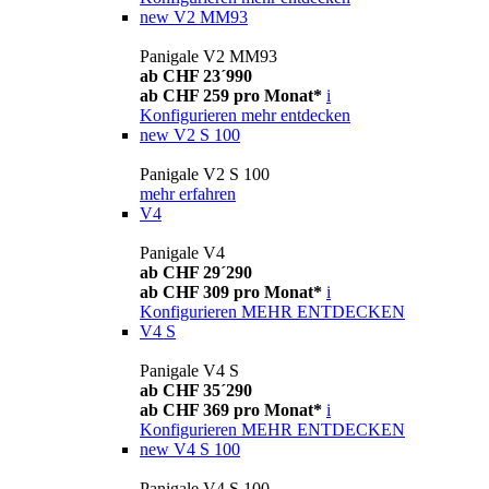
new
V2 MM93
Panigale V2 MM93
ab CHF 23´990
ab CHF 259 pro Monat*
i
Konfigurieren
mehr entdecken
new
V2 S 100
Panigale V2 S 100
mehr erfahren
V4
Panigale V4
ab CHF 29´290
ab CHF 309 pro Monat*
i
Konfigurieren
MEHR ENTDECKEN
V4 S
Panigale V4 S
ab CHF 35´290
ab CHF 369 pro Monat*
i
Konfigurieren
MEHR ENTDECKEN
new
V4 S 100
Panigale V4 S 100