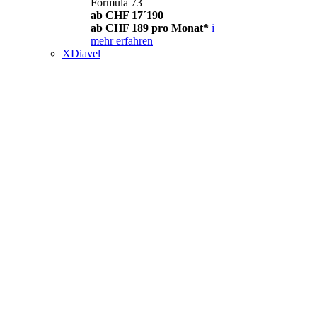
Formula 73
ab CHF 17´190
ab CHF 189 pro Monat*
i
mehr erfahren
XDiavel