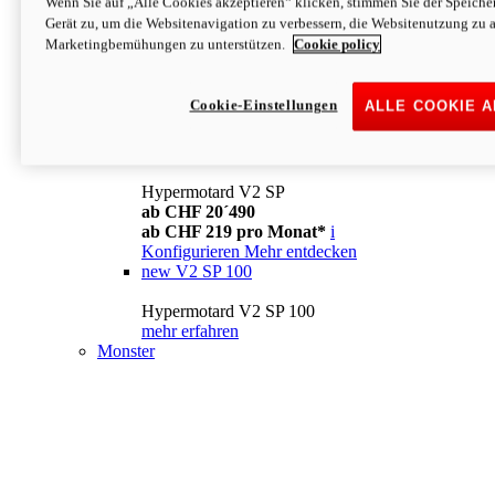
Wenn Sie auf „Alle Cookies akzeptieren“ klicken, stimmen Sie der Speich
Konfigurieren
Mehr entdecken
Gerät zu, um die Websitenavigation zu verbessern, die Websitenutzung zu 
new
V2
Marketingbemühungen zu unterstützen.
Cookie policy
Hypermotard V2
ab CHF 15´990
Cookie-Einstellungen
ALLE COOKIE 
ab CHF 169 pro Monat*
i
Konfigurieren
Mehr entdecken
new
V2 SP
Hypermotard V2 SP
ab CHF 20´490
ab CHF 219 pro Monat*
i
Konfigurieren
Mehr entdecken
new
V2 SP 100
Hypermotard V2 SP 100
mehr erfahren
Monster