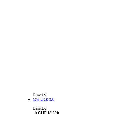
DesertX
new
DesertX
DesertX
ab CHF 18’290