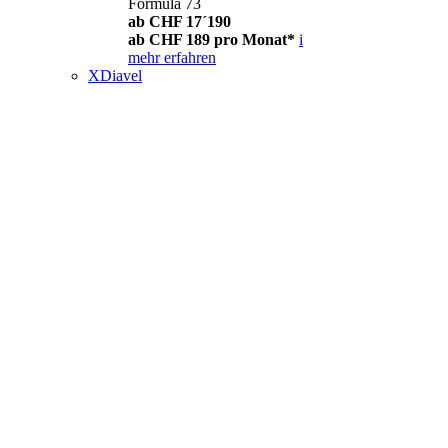
Formula 73
ab CHF 17´190
ab CHF 189 pro Monat*
i
mehr erfahren
XDiavel