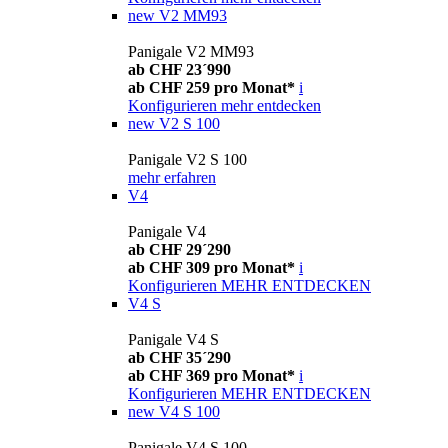
new
V2 MM93
Panigale V2 MM93
ab CHF 23´990
ab CHF 259 pro Monat*
i
Konfigurieren
mehr entdecken
new
V2 S 100
Panigale V2 S 100
mehr erfahren
V4
Panigale V4
ab CHF 29´290
ab CHF 309 pro Monat*
i
Konfigurieren
MEHR ENTDECKEN
V4 S
Panigale V4 S
ab CHF 35´290
ab CHF 369 pro Monat*
i
Konfigurieren
MEHR ENTDECKEN
new
V4 S 100
Panigale V4 S 100