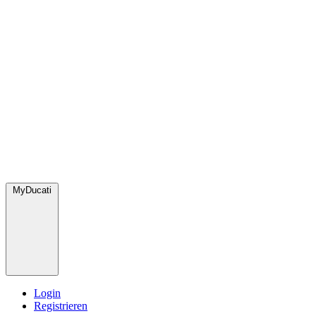
MyDucati
Login
Registrieren