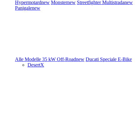
Hypermotard
new
Monster
new
Streetfighter
Multistrada
new
Panigale
new
Alle Modelle
35 kW
Off-Road
new
Ducati Speciale
E-Bike
DesertX