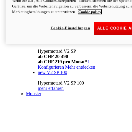
Wenn Sie auf „Alle Cookies akzeptieren“ klicken, stimmen Sie der Speich
Konfigurieren
Mehr entdecken
Gerät zu, um die Websitenavigation zu verbessern, die Websitenutzung zu 
new
V2
Marketingbemühungen zu unterstützen.
Cookie policy
Hypermotard V2
ab CHF 15´990
Cookie-Einstellungen
ALLE COOKIE 
ab CHF 169 pro Monat*
i
Konfigurieren
Mehr entdecken
new
V2 SP
Hypermotard V2 SP
ab CHF 20´490
ab CHF 219 pro Monat*
i
Konfigurieren
Mehr entdecken
new
V2 SP 100
Hypermotard V2 SP 100
mehr erfahren
Monster