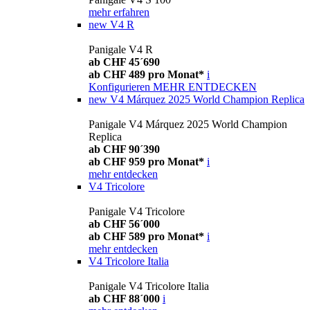
mehr erfahren
new
V4 R
Panigale V4 R
ab CHF 45´690
ab CHF 489 pro Monat*
i
Konfigurieren
MEHR ENTDECKEN
new
V4 Márquez 2025 World Champion Replica
Panigale V4 Márquez 2025 World Champion
Replica
ab CHF 90´390
ab CHF 959 pro Monat*
i
mehr entdecken
V4 Tricolore
Panigale V4 Tricolore
ab CHF 56´000
ab CHF 589 pro Monat*
i
mehr entdecken
V4 Tricolore Italia
Panigale V4 Tricolore Italia
ab CHF 88´000
i