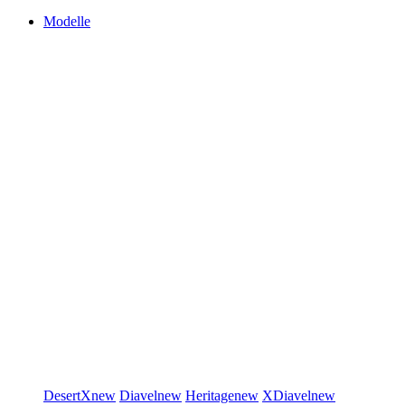
Modelle
DesertX
new
Diavel
new
Heritage
new
XDiavel
new