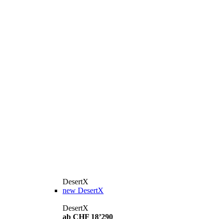
DesertX
new
DesertX
DesertX
ab CHF 18’290