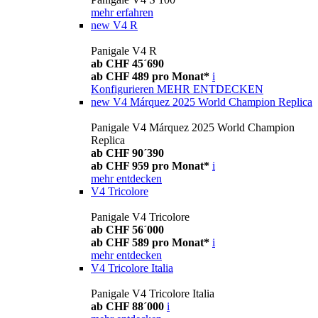
mehr erfahren
new
V4 R
Panigale V4 R
ab CHF 45´690
ab CHF 489 pro Monat*
i
Konfigurieren
MEHR ENTDECKEN
new
V4 Márquez 2025 World Champion Replica
Panigale V4 Márquez 2025 World Champion
Replica
ab CHF 90´390
ab CHF 959 pro Monat*
i
mehr entdecken
V4 Tricolore
Panigale V4 Tricolore
ab CHF 56´000
ab CHF 589 pro Monat*
i
mehr entdecken
V4 Tricolore Italia
Panigale V4 Tricolore Italia
ab CHF 88´000
i