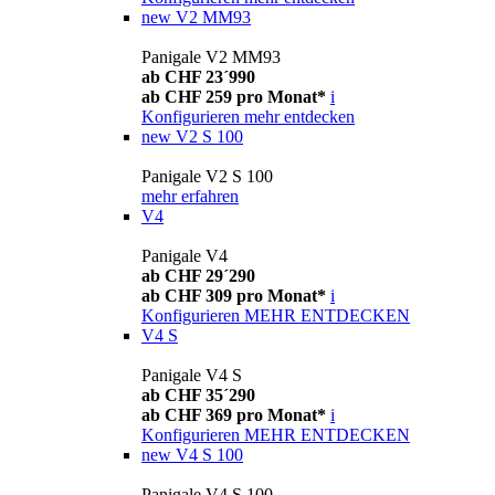
new
V2 MM93
Panigale V2 MM93
ab CHF 23´990
ab CHF 259 pro Monat*
i
Konfigurieren
mehr entdecken
new
V2 S 100
Panigale V2 S 100
mehr erfahren
V4
Panigale V4
ab CHF 29´290
ab CHF 309 pro Monat*
i
Konfigurieren
MEHR ENTDECKEN
V4 S
Panigale V4 S
ab CHF 35´290
ab CHF 369 pro Monat*
i
Konfigurieren
MEHR ENTDECKEN
new
V4 S 100
Panigale V4 S 100