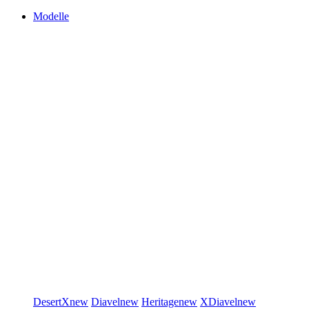
Modelle
DesertX
new
Diavel
new
Heritage
new
XDiavel
new