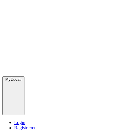
MyDucati
Login
Registrieren