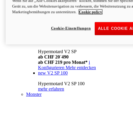
Wenn Sie auf „Alle Cookies akzeptieren“ klicken, stimmen Sie der Speich
Konfigurieren
Mehr entdecken
Gerät zu, um die Websitenavigation zu verbessern, die Websitenutzung zu 
new
V2
Marketingbemühungen zu unterstützen.
Cookie policy
Hypermotard V2
ab CHF 15´990
Cookie-Einstellungen
ALLE COOKIE 
ab CHF 169 pro Monat*
i
Konfigurieren
Mehr entdecken
new
V2 SP
Hypermotard V2 SP
ab CHF 20´490
ab CHF 219 pro Monat*
i
Konfigurieren
Mehr entdecken
new
V2 SP 100
Hypermotard V2 SP 100
mehr erfahren
Monster