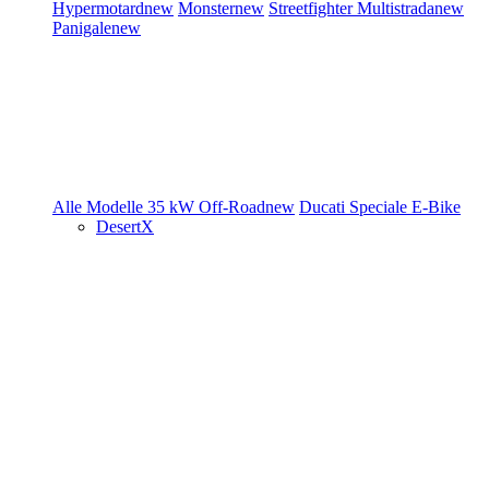
Hypermotard
new
Monster
new
Streetfighter
Multistrada
new
Panigale
new
Alle Modelle
35 kW
Off-Road
new
Ducati Speciale
E-Bike
DesertX