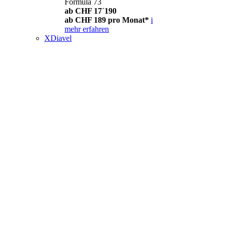
Formula 73
ab CHF 17´190
ab CHF 189 pro Monat*
i
mehr erfahren
XDiavel