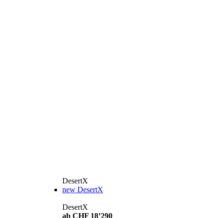
DesertX
new
DesertX
DesertX
ab CHF 18’290