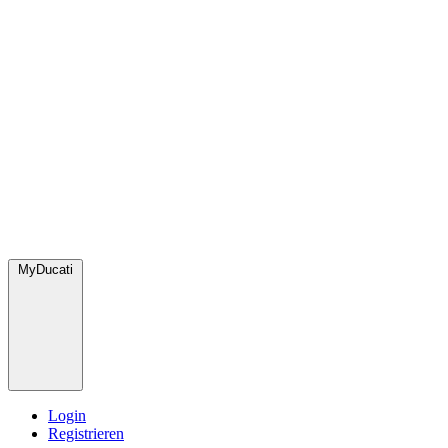
MyDucati
Login
Registrieren