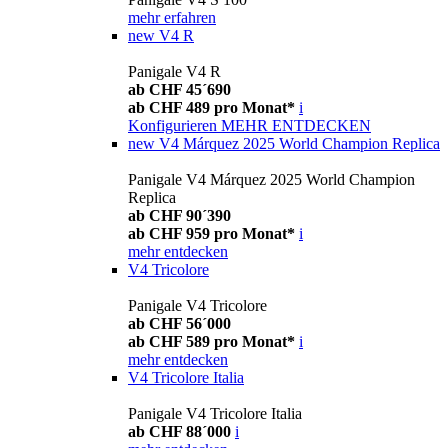
mehr erfahren
new
V4 R
Panigale V4 R
ab CHF 45´690
ab CHF 489 pro Monat*
i
Konfigurieren
MEHR ENTDECKEN
new
V4 Márquez 2025 World Champion Replica
Panigale V4 Márquez 2025 World Champion
Replica
ab CHF 90´390
ab CHF 959 pro Monat*
i
mehr entdecken
V4 Tricolore
Panigale V4 Tricolore
ab CHF 56´000
ab CHF 589 pro Monat*
i
mehr entdecken
V4 Tricolore Italia
Panigale V4 Tricolore Italia
ab CHF 88´000
i