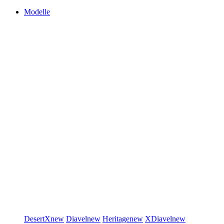
Modelle
DesertX
new
Diavel
new
Heritage
new
XDiavel
new