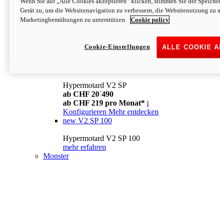
Wenn Sie auf „Alle Cookies akzeptieren“ klicken, stimmen Sie der Speich
Konfigurieren
Mehr entdecken
Gerät zu, um die Websitenavigation zu verbessern, die Websitenutzung zu 
new
V2
Marketingbemühungen zu unterstützen.
Cookie policy
Hypermotard V2
ab CHF 15´990
Cookie-Einstellungen
ALLE COOKIE 
ab CHF 169 pro Monat*
i
Konfigurieren
Mehr entdecken
new
V2 SP
Hypermotard V2 SP
ab CHF 20´490
ab CHF 219 pro Monat*
i
Konfigurieren
Mehr entdecken
new
V2 SP 100
Hypermotard V2 SP 100
mehr erfahren
Monster