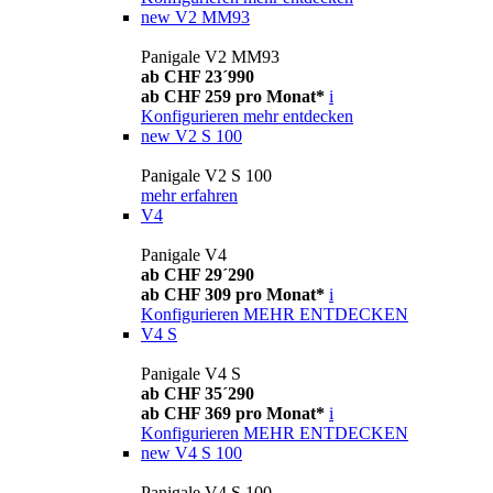
new
V2 MM93
Panigale V2 MM93
ab CHF 23´990
ab CHF 259 pro Monat*
i
Konfigurieren
mehr entdecken
new
V2 S 100
Panigale V2 S 100
mehr erfahren
V4
Panigale V4
ab CHF 29´290
ab CHF 309 pro Monat*
i
Konfigurieren
MEHR ENTDECKEN
V4 S
Panigale V4 S
ab CHF 35´290
ab CHF 369 pro Monat*
i
Konfigurieren
MEHR ENTDECKEN
new
V4 S 100
Panigale V4 S 100