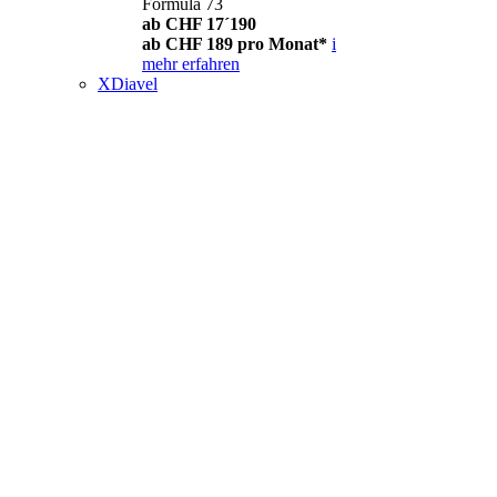
Formula 73
ab CHF 17´190
ab CHF 189 pro Monat*
i
mehr erfahren
XDiavel