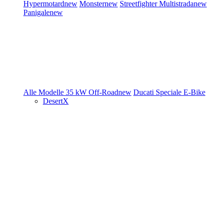
Hypermotard
new
Monster
new
Streetfighter
Multistrada
new
Panigale
new
Alle Modelle
35 kW
Off-Road
new
Ducati Speciale
E-Bike
DesertX