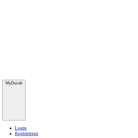
MyDucati
Login
Registrieren