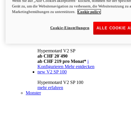
Wenn Sie auf „Alle Cookies akzeptieren“ klicken, stimmen Sie der Speich
Konfigurieren
Mehr entdecken
Gerät zu, um die Websitenavigation zu verbessern, die Websitenutzung zu 
new
V2
Marketingbemühungen zu unterstützen.
Cookie policy
Hypermotard V2
ab CHF 15´990
Cookie-Einstellungen
ALLE COOKIE 
ab CHF 169 pro Monat*
i
Konfigurieren
Mehr entdecken
new
V2 SP
Hypermotard V2 SP
ab CHF 20´490
ab CHF 219 pro Monat*
i
Konfigurieren
Mehr entdecken
new
V2 SP 100
Hypermotard V2 SP 100
mehr erfahren
Monster