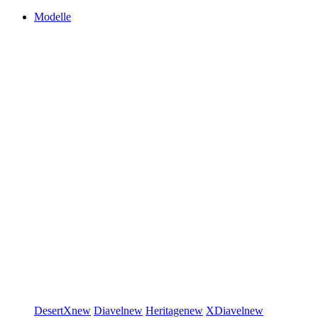
Modelle
DesertX
new
Diavel
new
Heritage
new
XDiavel
new