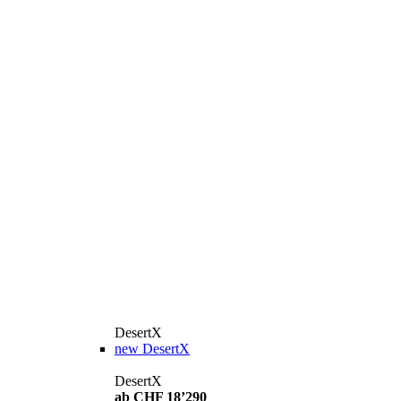
DesertX
new
DesertX
DesertX
ab CHF 18’290