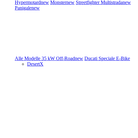
Hypermotard
new
Monster
new
Streetfighter
Multistrada
new
Panigale
new
Alle Modelle
35 kW
Off-Road
new
Ducati Speciale
E-Bike
DesertX