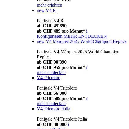
mehr erfahren
new
V4 R
Panigale V4 R
ab CHF 45´690
ab CHF 489 pro Monat*
i
Konfigurieren
MEHR ENTDECKEN
new
V4 Márquez 2025 World Champion Replica
Panigale V4 Márquez 2025 World Champion
Replica
ab CHF 90´390
ab CHF 959 pro Monat*
i
mehr entdecken
V4 Tricolore
Panigale V4 Tricolore
ab CHF 56´000
ab CHF 589 pro Monat*
i
mehr entdecken
V4 Tricolore Italia
Panigale V4 Tricolore Italia
ab CHF 88´000
i