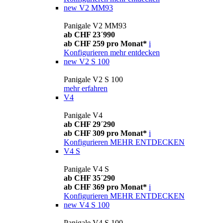
new
V2 MM93
Panigale V2 MM93
ab CHF 23´990
ab CHF 259 pro Monat*
i
Konfigurieren
mehr entdecken
new
V2 S 100
Panigale V2 S 100
mehr erfahren
V4
Panigale V4
ab CHF 29´290
ab CHF 309 pro Monat*
i
Konfigurieren
MEHR ENTDECKEN
V4 S
Panigale V4 S
ab CHF 35´290
ab CHF 369 pro Monat*
i
Konfigurieren
MEHR ENTDECKEN
new
V4 S 100
Panigale V4 S 100