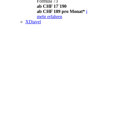
Formula 73
ab CHF 17´190
ab CHF 189 pro Monat*
i
mehr erfahren
XDiavel