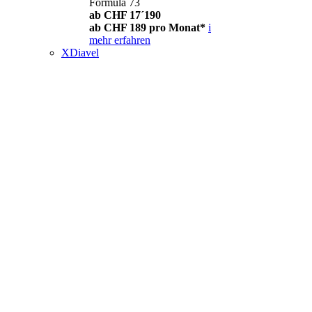
Formula 73
ab CHF 17´190
ab CHF 189 pro Monat*
i
mehr erfahren
XDiavel