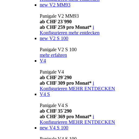
new
V2 MM93
Panigale V2 MM93
ab CHF 23´990
ab CHF 259 pro Monat*
i
Konfigurieren
mehr entdecken
new
V2 S 100
Panigale V2 S 100
mehr erfahren
V4
Panigale V4
ab CHF 29´290
ab CHF 309 pro Monat*
i
Konfigurieren
MEHR ENTDECKEN
V4 S
Panigale V4 S
ab CHF 35´290
ab CHF 369 pro Monat*
i
Konfigurieren
MEHR ENTDECKEN
new
V4 S 100
Panigale V4 S 100