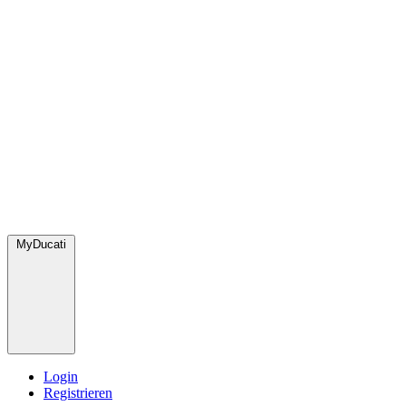
MyDucati
Login
Registrieren