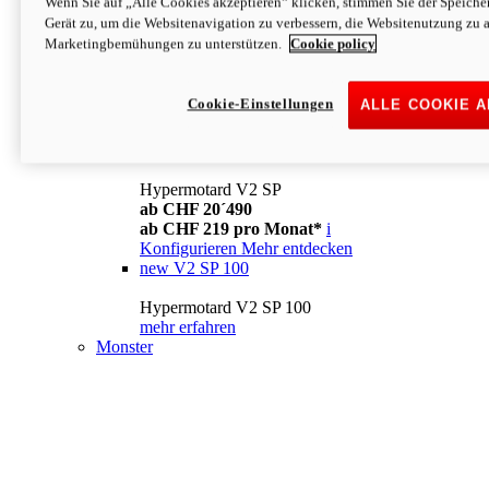
Wenn Sie auf „Alle Cookies akzeptieren“ klicken, stimmen Sie der Speich
Konfigurieren
Mehr entdecken
Gerät zu, um die Websitenavigation zu verbessern, die Websitenutzung zu 
new
V2
Marketingbemühungen zu unterstützen.
Cookie policy
Hypermotard V2
ab CHF 15´990
Cookie-Einstellungen
ALLE COOKIE 
ab CHF 169 pro Monat*
i
Konfigurieren
Mehr entdecken
new
V2 SP
Hypermotard V2 SP
ab CHF 20´490
ab CHF 219 pro Monat*
i
Konfigurieren
Mehr entdecken
new
V2 SP 100
Hypermotard V2 SP 100
mehr erfahren
Monster