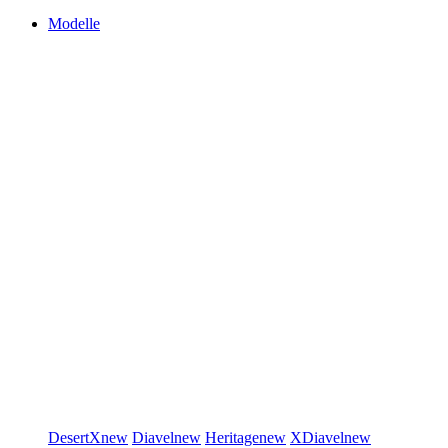
Modelle
DesertX
new
Diavel
new
Heritage
new
XDiavel
new