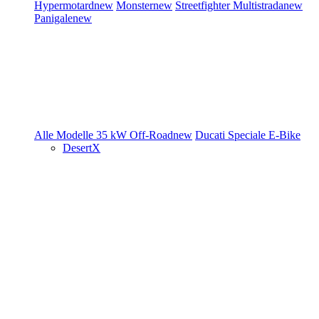
Hypermotard
new
Monster
new
Streetfighter
Multistrada
new
Panigale
new
Alle Modelle
35 kW
Off-Road
new
Ducati Speciale
E-Bike
DesertX