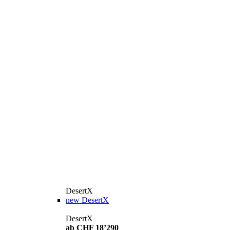
DesertX
new
DesertX
DesertX
ab CHF 18’290