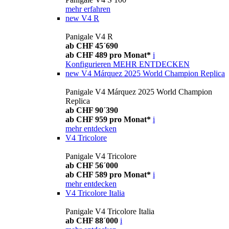
mehr erfahren
new
V4 R
Panigale V4 R
ab CHF 45´690
ab CHF 489 pro Monat*
i
Konfigurieren
MEHR ENTDECKEN
new
V4 Márquez 2025 World Champion Replica
Panigale V4 Márquez 2025 World Champion
Replica
ab CHF 90´390
ab CHF 959 pro Monat*
i
mehr entdecken
V4 Tricolore
Panigale V4 Tricolore
ab CHF 56´000
ab CHF 589 pro Monat*
i
mehr entdecken
V4 Tricolore Italia
Panigale V4 Tricolore Italia
ab CHF 88´000
i