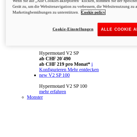
Wenn Sie auf „Alle Cookies akzeptieren“ klicken, stimmen Sie der Speich
Konfigurieren
Mehr entdecken
Gerät zu, um die Websitenavigation zu verbessern, die Websitenutzung zu 
new
V2
Marketingbemühungen zu unterstützen.
Cookie policy
Hypermotard V2
ab CHF 15´990
Cookie-Einstellungen
ALLE COOKIE 
ab CHF 169 pro Monat*
i
Konfigurieren
Mehr entdecken
new
V2 SP
Hypermotard V2 SP
ab CHF 20´490
ab CHF 219 pro Monat*
i
Konfigurieren
Mehr entdecken
new
V2 SP 100
Hypermotard V2 SP 100
mehr erfahren
Monster