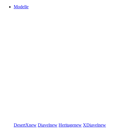
Modelle
DesertX
new
Diavel
new
Heritage
new
XDiavel
new