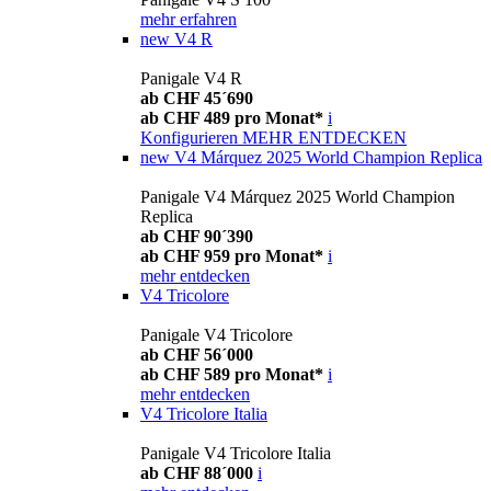
mehr erfahren
new
V4 R
Panigale V4 R
ab CHF 45´690
ab CHF 489 pro Monat*
i
Konfigurieren
MEHR ENTDECKEN
new
V4 Márquez 2025 World Champion Replica
Panigale V4 Márquez 2025 World Champion
Replica
ab CHF 90´390
ab CHF 959 pro Monat*
i
mehr entdecken
V4 Tricolore
Panigale V4 Tricolore
ab CHF 56´000
ab CHF 589 pro Monat*
i
mehr entdecken
V4 Tricolore Italia
Panigale V4 Tricolore Italia
ab CHF 88´000
i