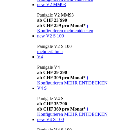
new
V2 MM93
Panigale V2 MM93
ab CHF 23´990
ab CHF 259 pro Monat*
i
Konfigurieren
mehr entdecken
new
V2 S 100
Panigale V2 S 100
mehr erfahren
V4
Panigale V4
ab CHF 29´290
ab CHF 309 pro Monat*
i
Konfigurieren
MEHR ENTDECKEN
V4 S
Panigale V4 S
ab CHF 35´290
ab CHF 369 pro Monat*
i
Konfigurieren
MEHR ENTDECKEN
new
V4 S 100
Panigale V4 S 100