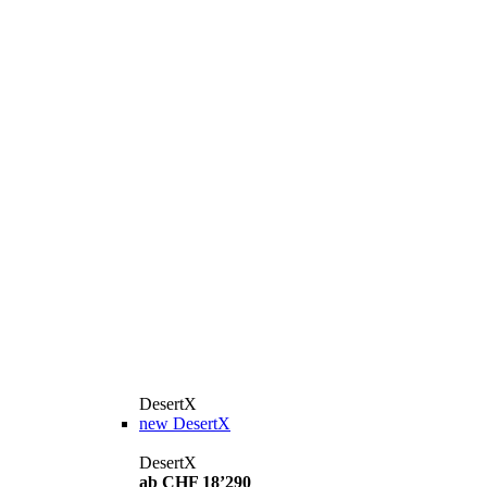
DesertX
new
DesertX
DesertX
ab CHF 18’290