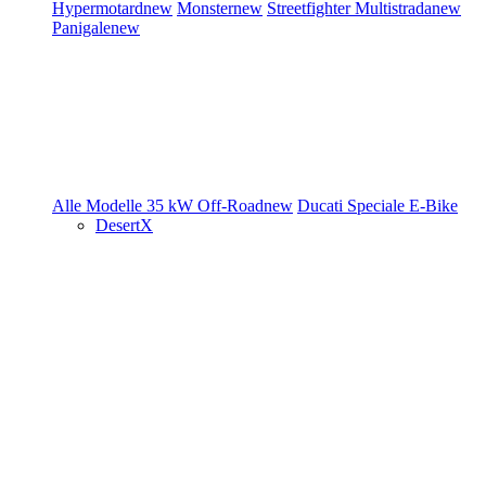
Hypermotard
new
Monster
new
Streetfighter
Multistrada
new
Panigale
new
Alle Modelle
35 kW
Off-Road
new
Ducati Speciale
E-Bike
DesertX