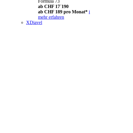
Formula 73
ab CHF 17´190
ab CHF 189 pro Monat*
i
mehr erfahren
XDiavel