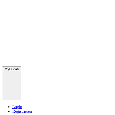
MyDucati
Login
Registrieren