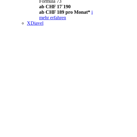
Formula 73
ab CHF 17´190
ab CHF 189 pro Monat*
i
mehr erfahren
XDiavel