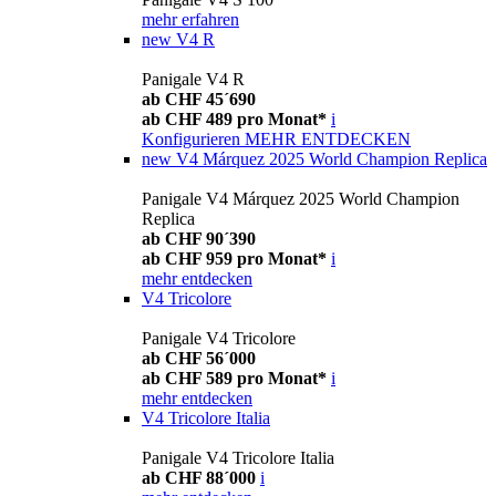
mehr erfahren
new
V4 R
Panigale V4 R
ab CHF 45´690
ab CHF 489 pro Monat*
i
Konfigurieren
MEHR ENTDECKEN
new
V4 Márquez 2025 World Champion Replica
Panigale V4 Márquez 2025 World Champion
Replica
ab CHF 90´390
ab CHF 959 pro Monat*
i
mehr entdecken
V4 Tricolore
Panigale V4 Tricolore
ab CHF 56´000
ab CHF 589 pro Monat*
i
mehr entdecken
V4 Tricolore Italia
Panigale V4 Tricolore Italia
ab CHF 88´000
i