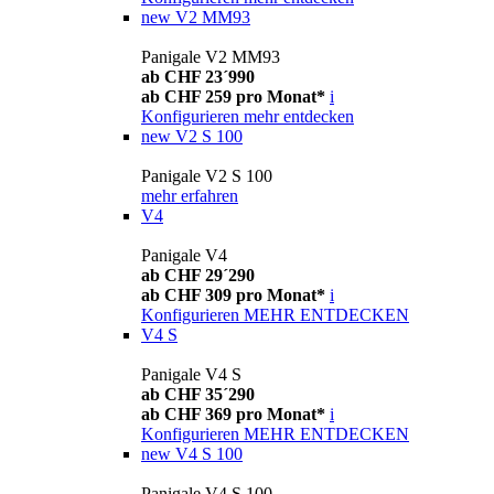
new
V2 MM93
Panigale V2 MM93
ab CHF 23´990
ab CHF 259 pro Monat*
i
Konfigurieren
mehr entdecken
new
V2 S 100
Panigale V2 S 100
mehr erfahren
V4
Panigale V4
ab CHF 29´290
ab CHF 309 pro Monat*
i
Konfigurieren
MEHR ENTDECKEN
V4 S
Panigale V4 S
ab CHF 35´290
ab CHF 369 pro Monat*
i
Konfigurieren
MEHR ENTDECKEN
new
V4 S 100
Panigale V4 S 100