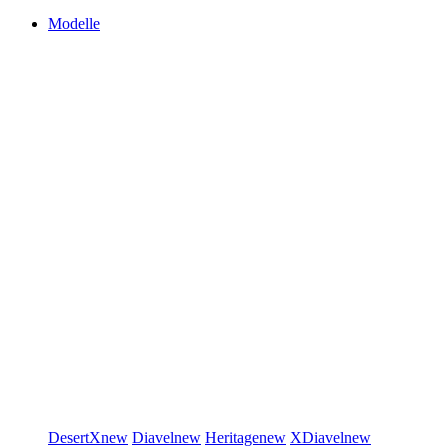
Modelle
DesertX
new
Diavel
new
Heritage
new
XDiavel
new