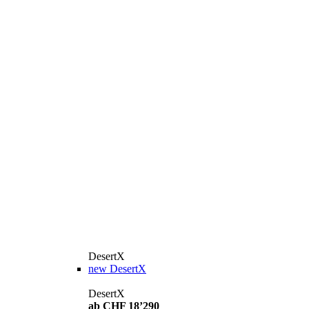
DesertX
new
DesertX
DesertX
ab CHF 18’290