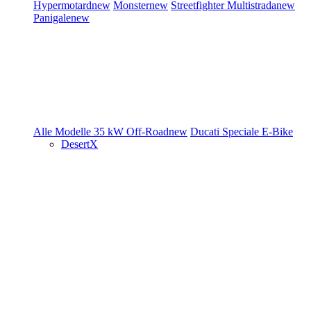
Hypermotard
new
Monster
new
Streetfighter
Multistrada
new
Panigale
new
Alle Modelle
35 kW
Off-Road
new
Ducati Speciale
E-Bike
DesertX