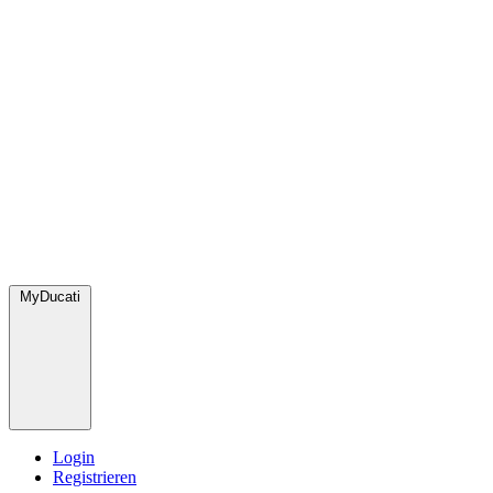
MyDucati
Login
Registrieren