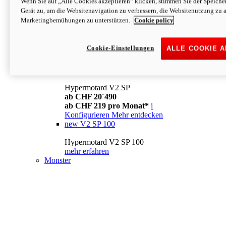
Wenn Sie auf „Alle Cookies akzeptieren“ klicken, stimmen Sie der Speich
Konfigurieren
Mehr entdecken
Gerät zu, um die Websitenavigation zu verbessern, die Websitenutzung zu 
new
V2
Marketingbemühungen zu unterstützen.
Cookie policy
Hypermotard V2
ab CHF 15´990
Cookie-Einstellungen
ALLE COOKIE 
ab CHF 169 pro Monat*
i
Konfigurieren
Mehr entdecken
new
V2 SP
Hypermotard V2 SP
ab CHF 20´490
ab CHF 219 pro Monat*
i
Konfigurieren
Mehr entdecken
new
V2 SP 100
Hypermotard V2 SP 100
mehr erfahren
Monster