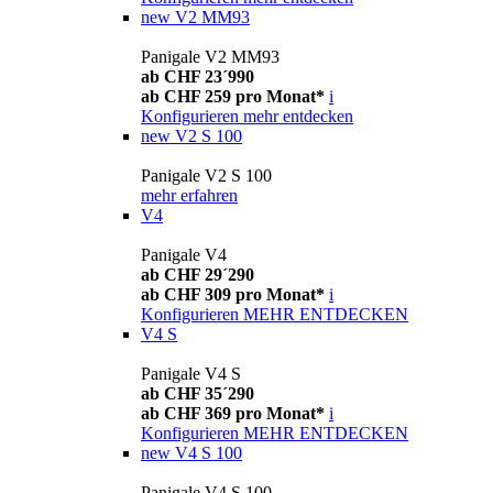
new
V2 MM93
Panigale V2 MM93
ab CHF 23´990
ab CHF 259 pro Monat*
i
Konfigurieren
mehr entdecken
new
V2 S 100
Panigale V2 S 100
mehr erfahren
V4
Panigale V4
ab CHF 29´290
ab CHF 309 pro Monat*
i
Konfigurieren
MEHR ENTDECKEN
V4 S
Panigale V4 S
ab CHF 35´290
ab CHF 369 pro Monat*
i
Konfigurieren
MEHR ENTDECKEN
new
V4 S 100
Panigale V4 S 100