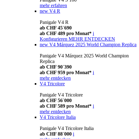
mehr erfahren
new
V4 R
Panigale V4 R
ab CHF 45´690
ab CHF 489 pro Monat*
i
Konfigurieren
MEHR ENTDECKEN
new
V4 Márquez 2025 World Champion Replica
Panigale V4 Márquez 2025 World Champion
Replica
ab CHF 90´390
ab CHF 959 pro Monat*
i
mehr entdecken
V4 Tricolore
Panigale V4 Tricolore
ab CHF 56´000
ab CHF 589 pro Monat*
i
mehr entdecken
V4 Tricolore Italia
Panigale V4 Tricolore Italia
ab CHF 88´000
i