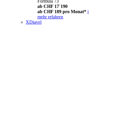
Formula 73
ab CHF 17´190
ab CHF 189 pro Monat*
i
mehr erfahren
XDiavel