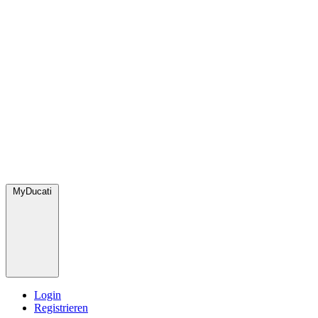
MyDucati
Login
Registrieren