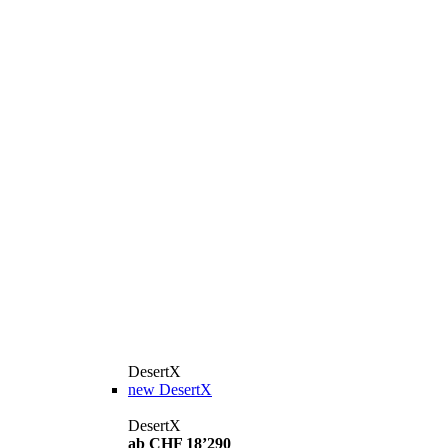
DesertX
new
DesertX
DesertX
ab CHF 18’290