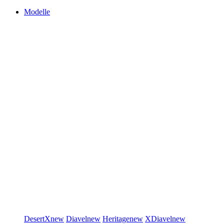
Modelle
DesertX
new
Diavel
new
Heritage
new
XDiavel
new