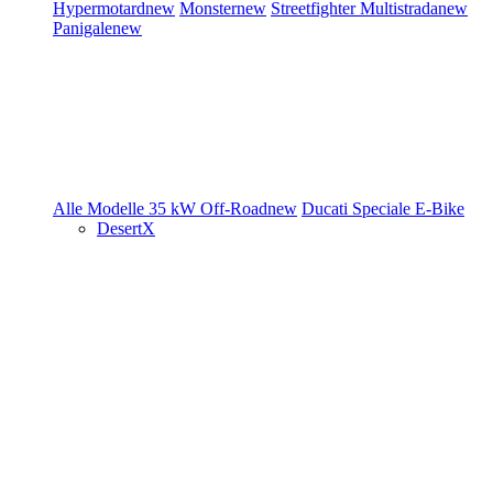
Hypermotard
new
Monster
new
Streetfighter
Multistrada
new
Panigale
new
Alle Modelle
35 kW
Off-Road
new
Ducati Speciale
E-Bike
DesertX