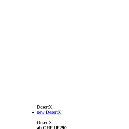
DesertX
new
DesertX
DesertX
ab CHF 18’290