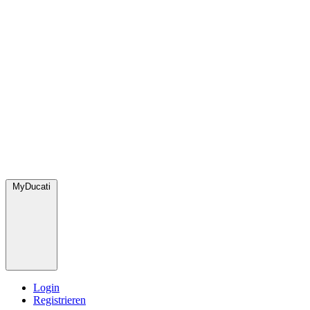
MyDucati
Login
Registrieren