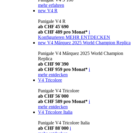
mehr erfahren
new
V4 R
Panigale V4 R
ab CHF 45´690
ab CHF 489 pro Monat*
i
Konfigurieren
MEHR ENTDECKEN
new
V4 Márquez 2025 World Champion Replica
Panigale V4 Márquez 2025 World Champion
Replica
ab CHF 90´390
ab CHF 959 pro Monat*
i
mehr entdecken
V4 Tricolore
Panigale V4 Tricolore
ab CHF 56´000
ab CHF 589 pro Monat*
i
mehr entdecken
V4 Tricolore Italia
Panigale V4 Tricolore Italia
ab CHF 88´000
i