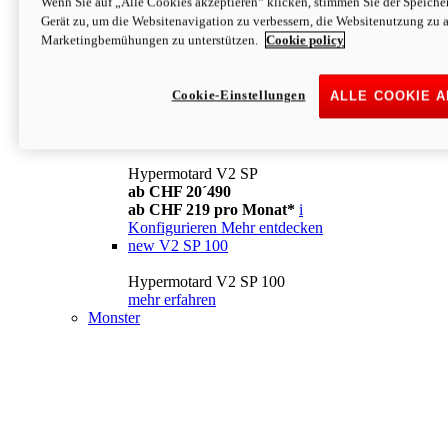
Wenn Sie auf „Alle Cookies akzeptieren“ klicken, stimmen Sie der Speich
Konfigurieren
Mehr entdecken
Gerät zu, um die Websitenavigation zu verbessern, die Websitenutzung zu 
new
V2
Marketingbemühungen zu unterstützen.
Cookie policy
Hypermotard V2
ab CHF 15´990
Cookie-Einstellungen
ALLE COOKIE 
ab CHF 169 pro Monat*
i
Konfigurieren
Mehr entdecken
new
V2 SP
Hypermotard V2 SP
ab CHF 20´490
ab CHF 219 pro Monat*
i
Konfigurieren
Mehr entdecken
new
V2 SP 100
Hypermotard V2 SP 100
mehr erfahren
Monster