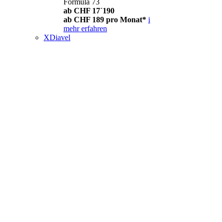
Formula 73
ab CHF 17´190
ab CHF 189 pro Monat*
i
mehr erfahren
XDiavel