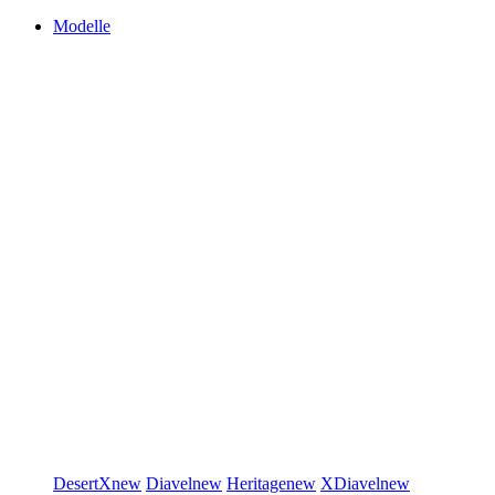
Modelle
DesertX
new
Diavel
new
Heritage
new
XDiavel
new