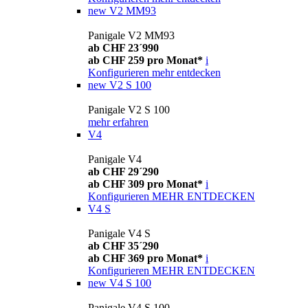
new
V2 MM93
Panigale V2 MM93
ab CHF 23´990
ab CHF 259 pro Monat*
i
Konfigurieren
mehr entdecken
new
V2 S 100
Panigale V2 S 100
mehr erfahren
V4
Panigale V4
ab CHF 29´290
ab CHF 309 pro Monat*
i
Konfigurieren
MEHR ENTDECKEN
V4 S
Panigale V4 S
ab CHF 35´290
ab CHF 369 pro Monat*
i
Konfigurieren
MEHR ENTDECKEN
new
V4 S 100
Panigale V4 S 100