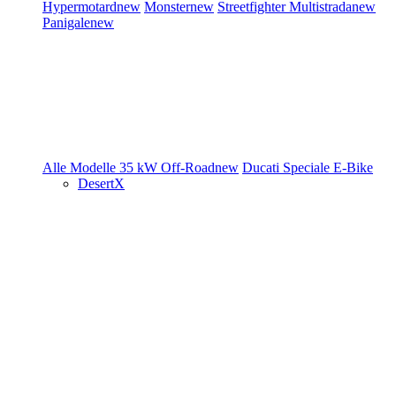
Hypermotard
new
Monster
new
Streetfighter
Multistrada
new
Panigale
new
Alle Modelle
35 kW
Off-Road
new
Ducati Speciale
E-Bike
DesertX