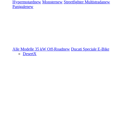
Hypermotard
new
Monster
new
Streetfighter
Multistrada
new
Panigale
new
Alle Modelle
35 kW
Off-Road
new
Ducati Speciale
E-Bike
DesertX