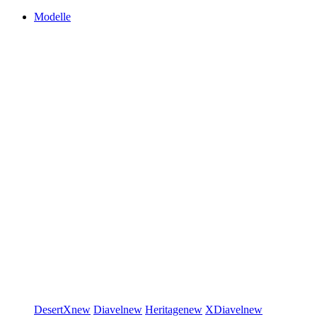
Modelle
DesertX
new
Diavel
new
Heritage
new
XDiavel
new