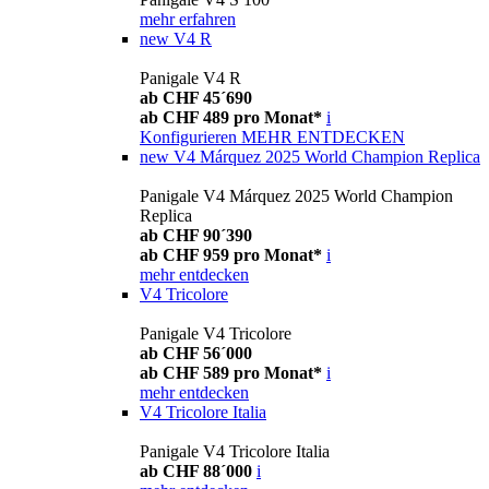
mehr erfahren
new
V4 R
Panigale V4 R
ab CHF 45´690
ab CHF 489 pro Monat*
i
Konfigurieren
MEHR ENTDECKEN
new
V4 Márquez 2025 World Champion Replica
Panigale V4 Márquez 2025 World Champion
Replica
ab CHF 90´390
ab CHF 959 pro Monat*
i
mehr entdecken
V4 Tricolore
Panigale V4 Tricolore
ab CHF 56´000
ab CHF 589 pro Monat*
i
mehr entdecken
V4 Tricolore Italia
Panigale V4 Tricolore Italia
ab CHF 88´000
i