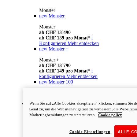
Monster
new
Monster
Monster
ab CHF 13´490
ab CHF 139 pro Monat*
i
Konfigurieren
Mehr entdecken
new
Monster +
Monster +
ab CHF 13´790
ab CHF 149 pro Monat*
i
konfigurieren
Mehr entdecken
new
Monster 100
Monster 100
mehr erfahren
Wenn Sie auf „Alle Cookies akzeptieren“ klicken, stimmen Sie d
Streetfighter
Gerät zu, um die Websitenavigation zu verbessern, die Websiten
Marketingbemühungen zu unterstützen.
Cookie policy
Cookie-Einstellungen
ALLE C