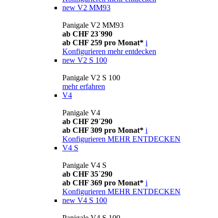
new
V2 MM93
Panigale V2 MM93
ab CHF 23´990
ab CHF 259 pro Monat*
i
Konfigurieren
mehr entdecken
new
V2 S 100
Panigale V2 S 100
mehr erfahren
V4
Panigale V4
ab CHF 29´290
ab CHF 309 pro Monat*
i
Konfigurieren
MEHR ENTDECKEN
V4 S
Panigale V4 S
ab CHF 35´290
ab CHF 369 pro Monat*
i
Konfigurieren
MEHR ENTDECKEN
new
V4 S 100
Panigale V4 S 100