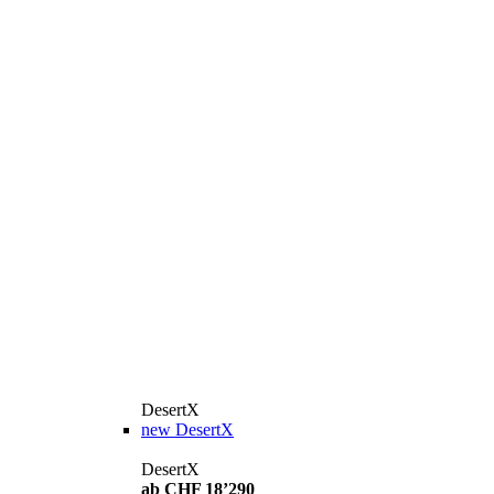
DesertX
new
DesertX
DesertX
ab CHF 18’290