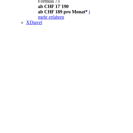
Formula 73
ab CHF 17´190
ab CHF 189 pro Monat*
i
mehr erfahren
XDiavel