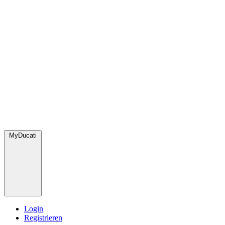
MyDucati
Login
Registrieren