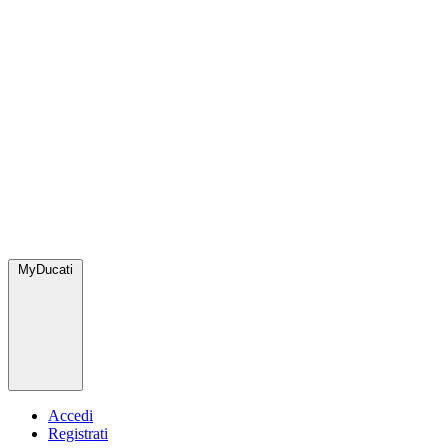
MyDucati
Accedi
Registrati