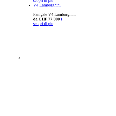
scopri di piu
V4 Lamborghini
Panigale V4 Lamborghini
da CHF 77´000
i
scopri di piu