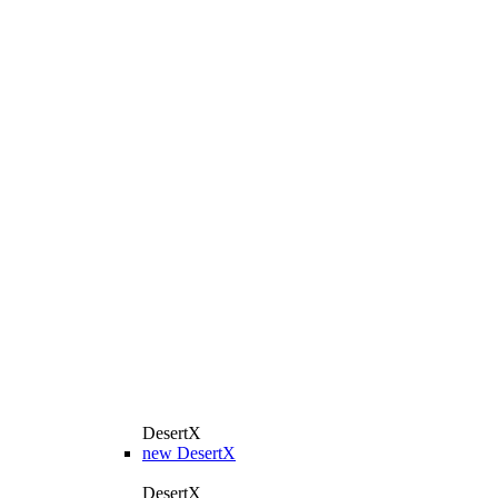
DesertX
new
DesertX
DesertX