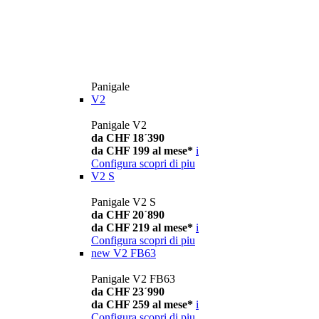
Panigale
V2
Panigale V2
da CHF 18´390
da CHF 199 al mese*
i
Configura
scopri di piu
V2 S
Panigale V2 S
da CHF 20´890
da CHF 219 al mese*
i
Configura
scopri di piu
new
V2 FB63
Panigale V2 FB63
da CHF 23´990
da CHF 259 al mese*
i
Configura
scopri di piu