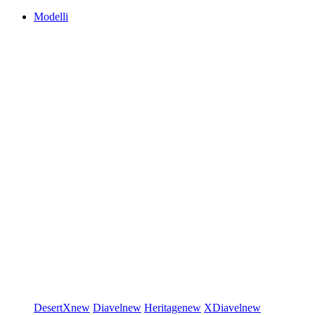
Modelli
DesertX
new
Diavel
new
Heritage
new
XDiavel
new