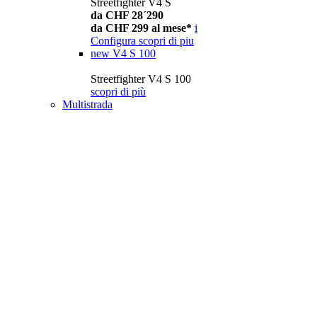
Streetfighter V4 S
da CHF 28´290
da CHF 299 al mese*
i
Configura
scopri di piu
new
V4 S 100
Streetfighter V4 S 100
scopri di più
Multistrada