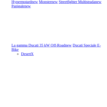
Hypermotard
new
Monster
new
Streetfighter
Multistrada
new
Panigale
new
La gamma Ducati
35 kW
Off-Road
new
Ducati Speciale
E-
Bike
DesertX