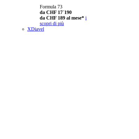
Formula 73
da CHF 17´190
da CHF 189 al mese*
i
scopri di più
XDiavel