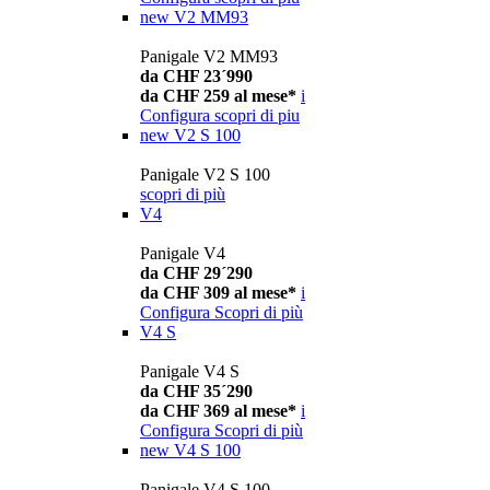
new
V2 MM93
Panigale V2 MM93
da CHF 23´990
da CHF 259 al mese*
i
Configura
scopri di piu
new
V2 S 100
Panigale V2 S 100
scopri di più
V4
Panigale V4
da CHF 29´290
da CHF 309 al mese*
i
Configura
Scopri di più
V4 S
Panigale V4 S
da CHF 35´290
da CHF 369 al mese*
i
Configura
Scopri di più
new
V4 S 100
Panigale V4 S 100