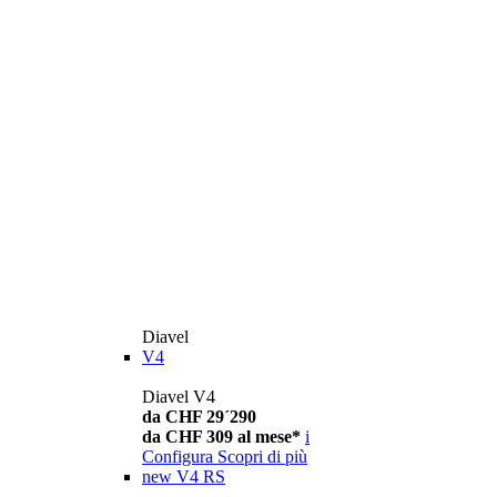
Diavel
V4
Diavel V4
da CHF 29´290
da CHF 309 al mese*
i
Configura
Scopri di più
new
V4 RS