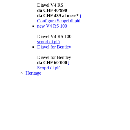
Diavel V4 RS
da CHF 40’990
da CHF 439 al mese*
i
Configura
Scopri di più
new
V4 RS 100
Diavel V4 RS 100
scopri di più
Diavel for Bentley
Diavel for Bentley
da CHF 60´000
i
Scopri di più
Heritage