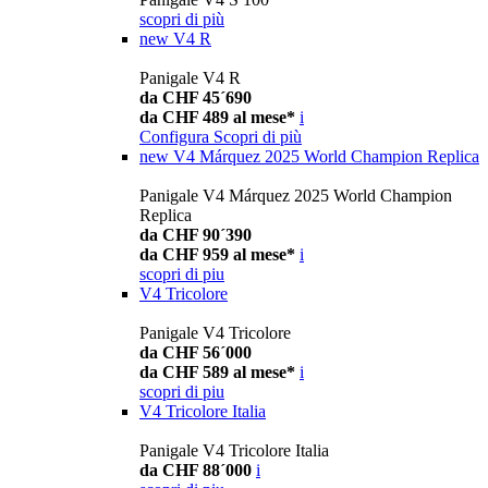
scopri di più
new
V4 R
Panigale V4 R
da CHF 45´690
da CHF 489 al mese*
i
Configura
Scopri di più
new
V4 Márquez 2025 World Champion Replica
Panigale V4 Márquez 2025 World Champion
Replica
da CHF 90´390
da CHF 959 al mese*
i
scopri di piu
V4 Tricolore
Panigale V4 Tricolore
da CHF 56´000
da CHF 589 al mese*
i
scopri di piu
V4 Tricolore Italia
Panigale V4 Tricolore Italia
da CHF 88´000
i