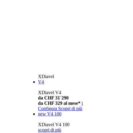
XDiavel
V4
XDiavel V4
da CHF 31´290
da CHF 329 al mese*
i
Configura
Scopri di più
new
V4 100
XDiavel V4 100
scopri di più