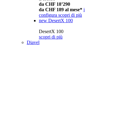
da CHF 18’290
da CHF 189 al mese*
i
configura
scopri di più
new
DesertX 100
DesertX 100
scopri di più
Diavel