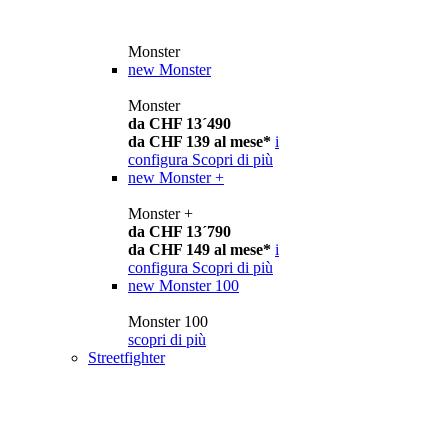
Monster
new
Monster
Monster
da CHF 13´490
da CHF 139 al mese*
i
configura
Scopri di più
new
Monster +
Monster +
da CHF 13´790
da CHF 149 al mese*
i
configura
Scopri di più
new
Monster 100
Monster 100
scopri di più
Streetfighter