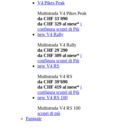
V4 Pikes Peak
Multistrada V4 Pikes Peak
da CHF 33´090
da CHF 329 al mese*
i
configura
scopri di Più
new
V4 Rally
Multistrada V4 Rally
da CHF 29´290
da CHF 309 al mese*
i
configura
scopri di Più
new
V4 RS
Multistrada V4 RS
da CHF 39’690
da CHF 419 al mese*
i
configura
scopri di Più
new
V4 RS 100
Multistrada V4 RS 100
scopri di più
Panigale