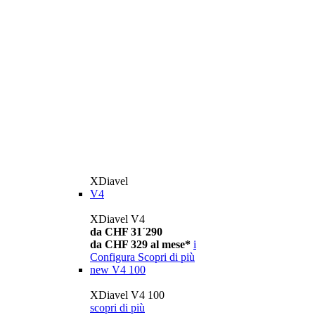
XDiavel
V4
XDiavel V4
da CHF 31´290
da CHF 329 al mese*
i
Configura
Scopri di più
new
V4 100
XDiavel V4 100
scopri di più