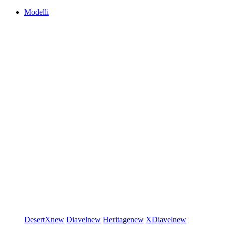
Modelli
DesertX
new
Diavel
new
Heritage
new
XDiavel
new