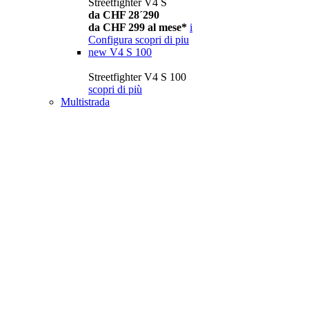
Streetfighter V4 S
da CHF 28´290
da CHF 299 al mese*
i
Configura
scopri di piu
new
V4 S 100
Streetfighter V4 S 100
scopri di più
Multistrada