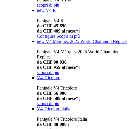
scopri di più
new
V4 R
Panigale V4 R
da CHF 45´690
da CHF 489 al mese*
i
Configura
Scopri di più
new
V4 Márquez 2025 World Champion Replica
Panigale V4 Márquez 2025 World Champion
Replica
da CHF 90´930
da CHF 959 al mese*
i
scopri di piu
V4 Tricolore
Panigale V4 Tricolore
da CHF 56´000
da CHF 589 al mese*
i
scopri di piu
V4 Tricolore Italia
Panigale V4 Tricolore Italia
da CHF 88´000
i