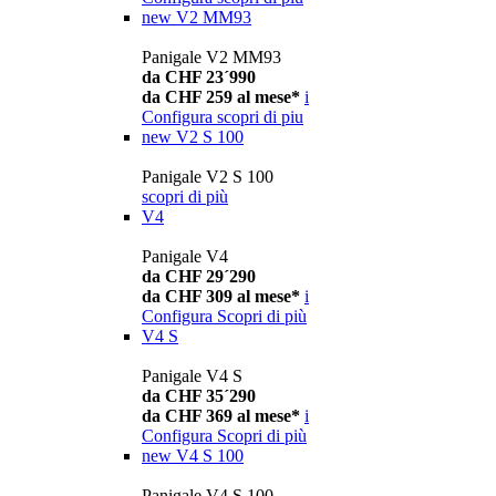
new
V2 MM93
Panigale V2 MM93
da CHF 23´990
da CHF 259 al mese*
i
Configura
scopri di piu
new
V2 S 100
Panigale V2 S 100
scopri di più
V4
Panigale V4
da CHF 29´290
da CHF 309 al mese*
i
Configura
Scopri di più
V4 S
Panigale V4 S
da CHF 35´290
da CHF 369 al mese*
i
Configura
Scopri di più
new
V4 S 100
Panigale V4 S 100