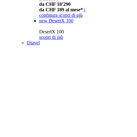
da CHF 18’290
da CHF 189 al mese*
i
configura
scopri di più
new
DesertX 100
DesertX 100
scopri di più
Diavel