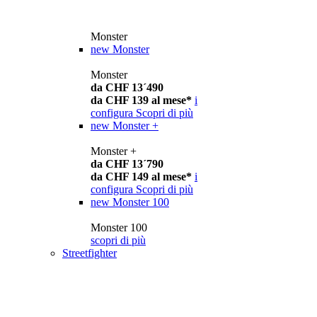
Monster
new
Monster
Monster
da CHF 13´490
da CHF 139 al mese*
i
configura
Scopri di più
new
Monster +
Monster +
da CHF 13´790
da CHF 149 al mese*
i
configura
Scopri di più
new
Monster 100
Monster 100
scopri di più
Streetfighter