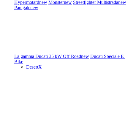
Hypermotard
new
Monster
new
Streetfighter
Multistrada
new
Panigale
new
La gamma Ducati
35 kW
Off-Road
new
Ducati Speciale
E-
Bike
DesertX