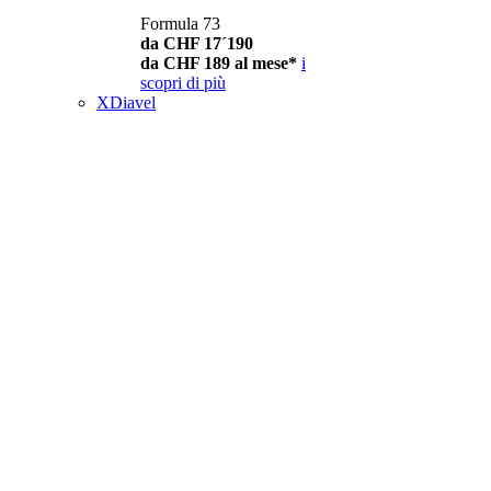
Formula 73
da CHF 17´190
da CHF 189 al mese*
i
scopri di più
XDiavel