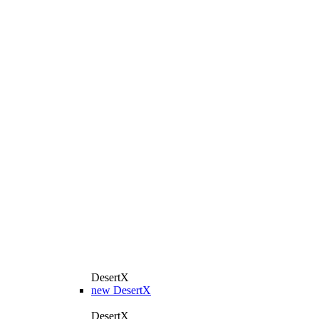
DesertX
new
DesertX
DesertX