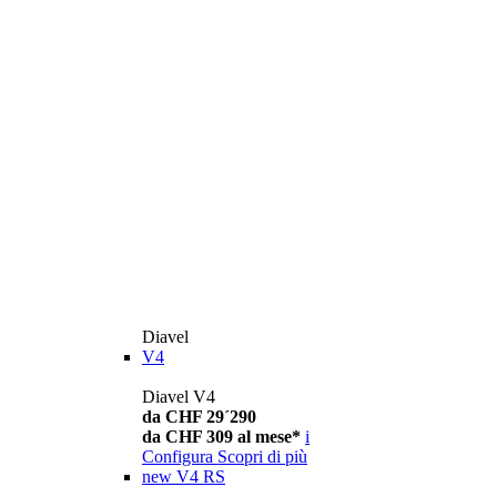
Diavel
V4
Diavel V4
da CHF 29´290
da CHF 309 al mese*
i
Configura
Scopri di più
new
V4 RS