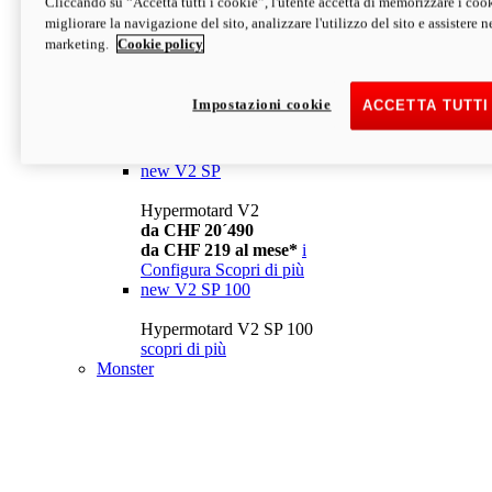
Cliccando su “Accetta tutti i cookie”, l'utente accetta di memorizzare i cook
da CHF 13´990
i
migliorare la navigazione del sito, analizzare l'utilizzo del sito e assistere ne
Configura
Scopri di più
marketing.
Cookie policy
new
V2
Hypermotard V2
Impostazioni cookie
ACCETTA TUTTI
da CHF 15´990
da CHF 169 al mese*
i
Configura
Scopri di più
new
V2 SP
Hypermotard V2
da CHF 20´490
da CHF 219 al mese*
i
Configura
Scopri di più
new
V2 SP 100
Hypermotard V2 SP 100
scopri di più
Monster