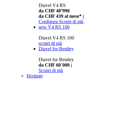
Diavel V4 RS
da CHF 40’990
da CHF 439 al mese*
i
Configura
Scopri di più
new
V4 RS 100
Diavel V4 RS 100
scopri di più
Diavel for Bentley
Diavel for Bentley
da CHF 60´000
i
Scopri di più
Heritage