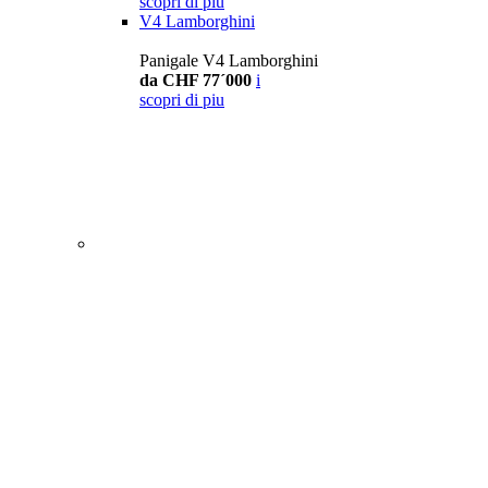
scopri di piu
V4 Lamborghini
Panigale V4 Lamborghini
da CHF 77´000
i
scopri di piu