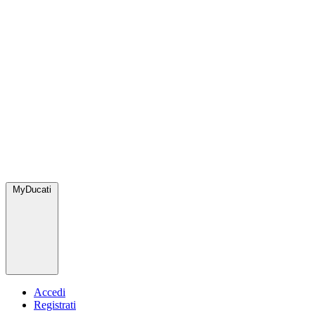
MyDucati
Accedi
Registrati