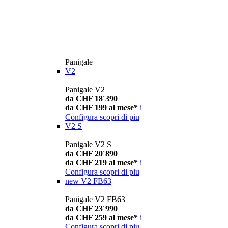
Panigale
V2
Panigale V2
da CHF 18´390
da CHF 199 al mese*
i
Configura
scopri di piu
V2 S
Panigale V2 S
da CHF 20´890
da CHF 219 al mese*
i
Configura
scopri di piu
new
V2 FB63
Panigale V2 FB63
da CHF 23´990
da CHF 259 al mese*
i
Configura
scopri di piu