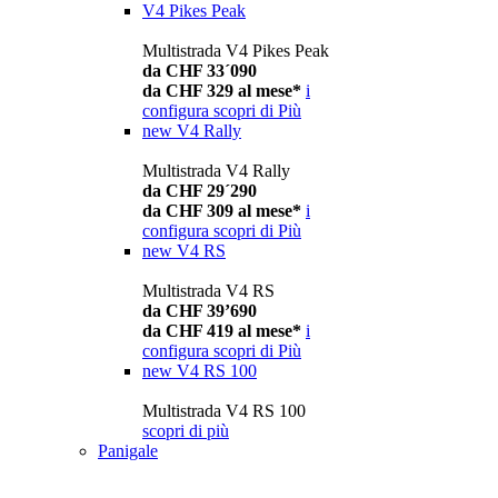
V4 Pikes Peak
Multistrada V4 Pikes Peak
da CHF 33´090
da CHF 329 al mese*
i
configura
scopri di Più
new
V4 Rally
Multistrada V4 Rally
da CHF 29´290
da CHF 309 al mese*
i
configura
scopri di Più
new
V4 RS
Multistrada V4 RS
da CHF 39’690
da CHF 419 al mese*
i
configura
scopri di Più
new
V4 RS 100
Multistrada V4 RS 100
scopri di più
Panigale