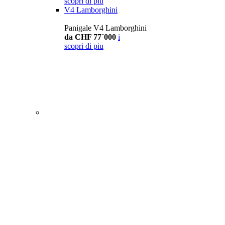
scopri di piu
V4 Lamborghini
Panigale V4 Lamborghini
da CHF 77´000
i
scopri di piu