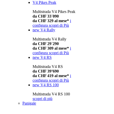
V4 Pikes Peak
Multistrada V4 Pikes Peak
da CHF 33´090
da CHF 329 al mese*
i
configura
scopri di Più
new
V4 Rally
Multistrada V4 Rally
da CHF 29´290
da CHF 309 al mese*
i
configura
scopri di Più
new
V4 RS
Multistrada V4 RS
da CHF 39’690
da CHF 419 al mese*
i
configura
scopri di Più
new
V4 RS 100
Multistrada V4 RS 100
scopri di più
Panigale