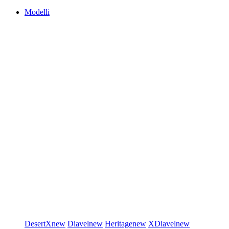
Modelli
DesertX
new
Diavel
new
Heritage
new
XDiavel
new