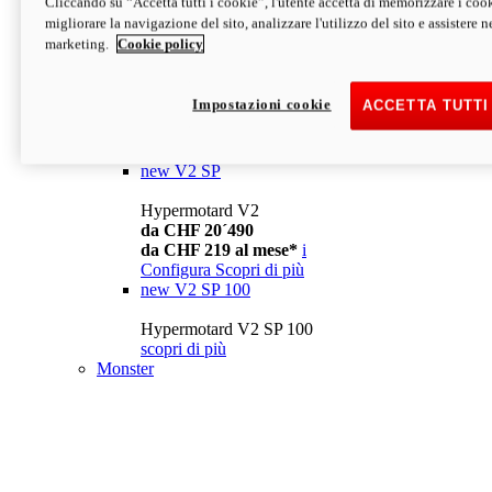
Cliccando su “Accetta tutti i cookie”, l'utente accetta di memorizzare i cook
da CHF 13´990
i
migliorare la navigazione del sito, analizzare l'utilizzo del sito e assistere ne
Configura
Scopri di più
marketing.
Cookie policy
new
V2
Hypermotard V2
Impostazioni cookie
ACCETTA TUTTI
da CHF 15´990
da CHF 169 al mese*
i
Configura
Scopri di più
new
V2 SP
Hypermotard V2
da CHF 20´490
da CHF 219 al mese*
i
Configura
Scopri di più
new
V2 SP 100
Hypermotard V2 SP 100
scopri di più
Monster