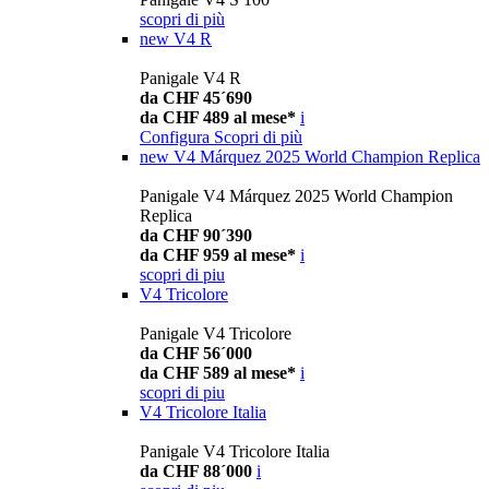
scopri di più
new
V4 R
Panigale V4 R
da CHF 45´690
da CHF 489 al mese*
i
Configura
Scopri di più
new
V4 Márquez 2025 World Champion Replica
Panigale V4 Márquez 2025 World Champion
Replica
da CHF 90´390
da CHF 959 al mese*
i
scopri di piu
V4 Tricolore
Panigale V4 Tricolore
da CHF 56´000
da CHF 589 al mese*
i
scopri di piu
V4 Tricolore Italia
Panigale V4 Tricolore Italia
da CHF 88´000
i