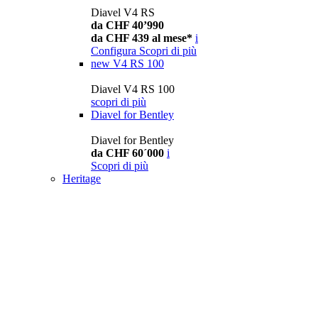
Diavel V4 RS
da CHF 40’990
da CHF 439 al mese*
i
Configura
Scopri di più
new
V4 RS 100
Diavel V4 RS 100
scopri di più
Diavel for Bentley
Diavel for Bentley
da CHF 60´000
i
Scopri di più
Heritage