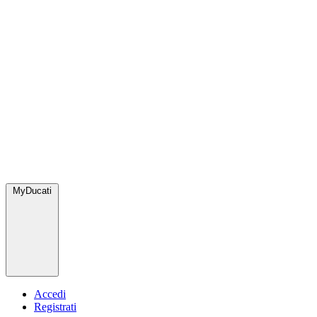
MyDucati
Accedi
Registrati