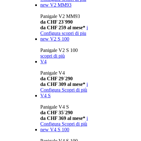
new
V2 MM93
Panigale V2 MM93
da CHF 23´990
da CHF 259 al mese*
i
Configura
scopri di piu
new
V2 S 100
Panigale V2 S 100
scopri di più
V4
Panigale V4
da CHF 29´290
da CHF 309 al mese*
i
Configura
Scopri di più
V4 S
Panigale V4 S
da CHF 35´290
da CHF 369 al mese*
i
Configura
Scopri di più
new
V4 S 100
Panigale V4 S 100