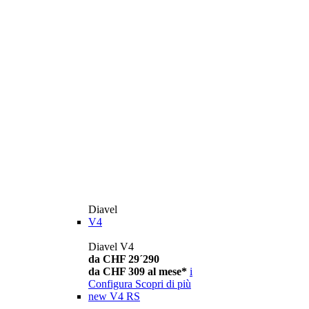
Diavel
V4
Diavel V4
da CHF 29´290
da CHF 309 al mese*
i
Configura
Scopri di più
new
V4 RS