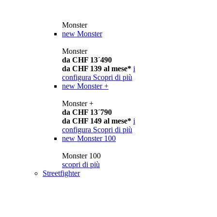
Monster
new
Monster
Monster
da CHF 13´490
da CHF 139 al mese*
i
configura
Scopri di più
new
Monster +
Monster +
da CHF 13´790
da CHF 149 al mese*
i
configura
Scopri di più
new
Monster 100
Monster 100
scopri di più
Streetfighter