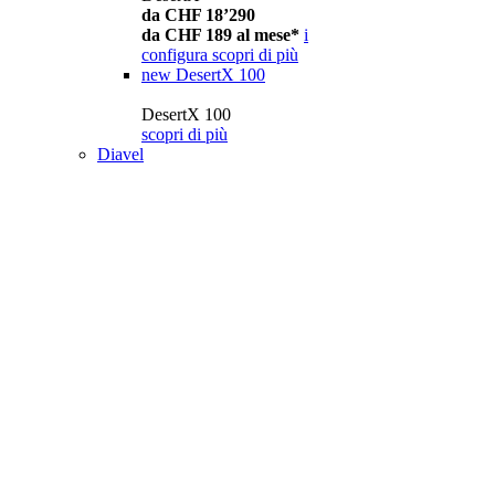
da CHF 18’290
da CHF 189 al mese*
i
configura
scopri di più
new
DesertX 100
DesertX 100
scopri di più
Diavel