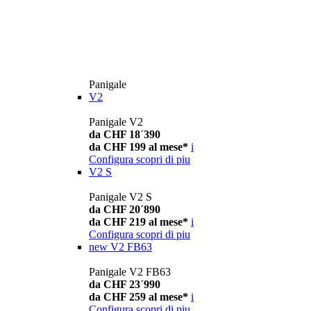
Panigale
V2
Panigale V2
da CHF 18´390
da CHF 199 al mese*
i
Configura
scopri di piu
V2 S
Panigale V2 S
da CHF 20´890
da CHF 219 al mese*
i
Configura
scopri di piu
new
V2 FB63
Panigale V2 FB63
da CHF 23´990
da CHF 259 al mese*
i
Configura
scopri di piu