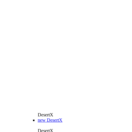
DesertX
new
DesertX
DesertX