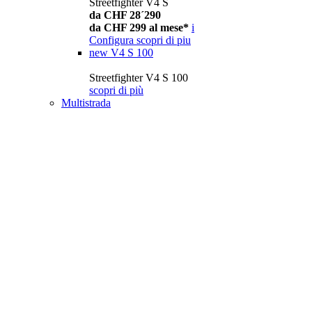
Streetfighter V4 S
da CHF 28´290
da CHF 299 al mese*
i
Configura
scopri di piu
new
V4 S 100
Streetfighter V4 S 100
scopri di più
Multistrada