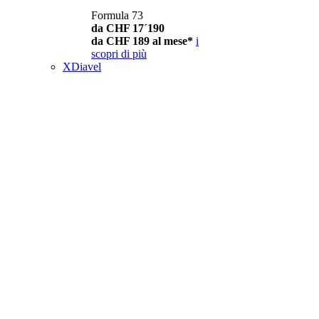
Formula 73
da CHF 17´190
da CHF 189 al mese*
i
scopri di più
XDiavel