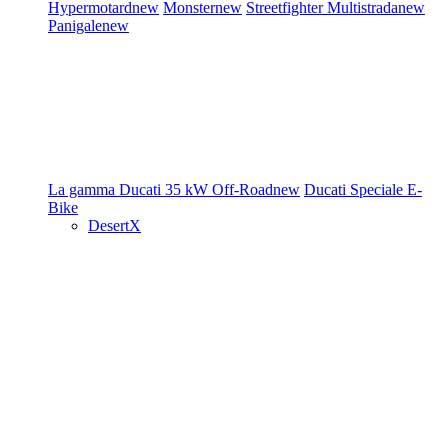
Hypermotard
new
Monster
new
Streetfighter
Multistrada
new
Panigale
new
La gamma Ducati
35 kW
Off-Road
new
Ducati Speciale
E-
Bike
DesertX