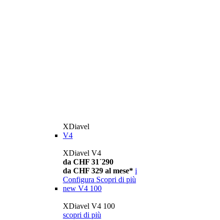
XDiavel
V4
XDiavel V4
da CHF 31´290
da CHF 329 al mese*
i
Configura
Scopri di più
new
V4 100
XDiavel V4 100
scopri di più