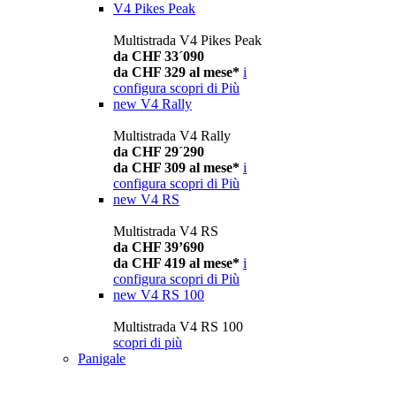
V4 Pikes Peak
Multistrada V4 Pikes Peak
da CHF 33´090
da CHF 329 al mese*
i
configura
scopri di Più
new
V4 Rally
Multistrada V4 Rally
da CHF 29´290
da CHF 309 al mese*
i
configura
scopri di Più
new
V4 RS
Multistrada V4 RS
da CHF 39’690
da CHF 419 al mese*
i
configura
scopri di Più
new
V4 RS 100
Multistrada V4 RS 100
scopri di più
Panigale