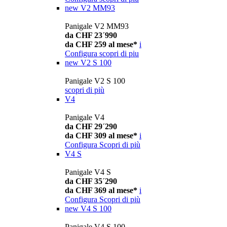
new
V2 MM93
Panigale V2 MM93
da CHF 23´990
da CHF 259 al mese*
i
Configura
scopri di piu
new
V2 S 100
Panigale V2 S 100
scopri di più
V4
Panigale V4
da CHF 29´290
da CHF 309 al mese*
i
Configura
Scopri di più
V4 S
Panigale V4 S
da CHF 35´290
da CHF 369 al mese*
i
Configura
Scopri di più
new
V4 S 100
Panigale V4 S 100