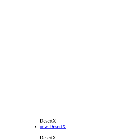
DesertX
new
DesertX
DesertX