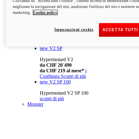
Cliccando su “Accetta tutti i cookie”, l'utente accetta di memorizzare i cook
da CHF 13´990
i
migliorare la navigazione del sito, analizzare l'utilizzo del sito e assistere ne
Configura
Scopri di più
marketing.
Cookie policy
new
V2
Hypermotard V2
Impostazioni cookie
ACCETTA TUTTI
da CHF 15´990
da CHF 169 al mese*
i
Configura
Scopri di più
new
V2 SP
Hypermotard V2
da CHF 20´490
da CHF 219 al mese*
i
Configura
Scopri di più
new
V2 SP 100
Hypermotard V2 SP 100
scopri di più
Monster