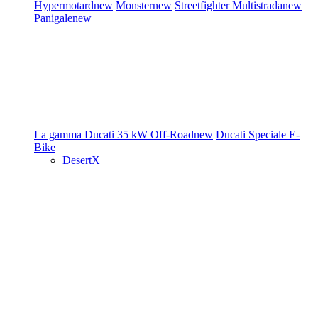
Hypermotard
new
Monster
new
Streetfighter
Multistrada
new
Panigale
new
La gamma Ducati
35 kW
Off-Road
new
Ducati Speciale
E-
Bike
DesertX