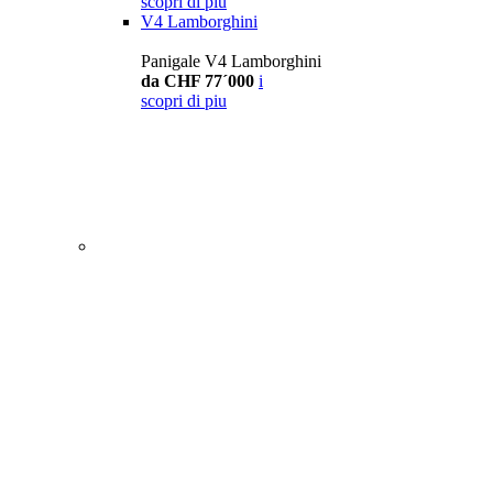
scopri di piu
V4 Lamborghini
Panigale V4 Lamborghini
da CHF 77´000
i
scopri di piu