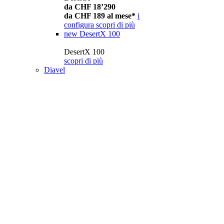
da CHF 18’290
da CHF 189 al mese*
i
configura
scopri di più
new
DesertX 100
DesertX 100
scopri di più
Diavel