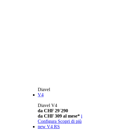
Diavel
V4
Diavel V4
da CHF 29´290
da CHF 309 al mese*
i
Configura
Scopri di più
new
V4 RS