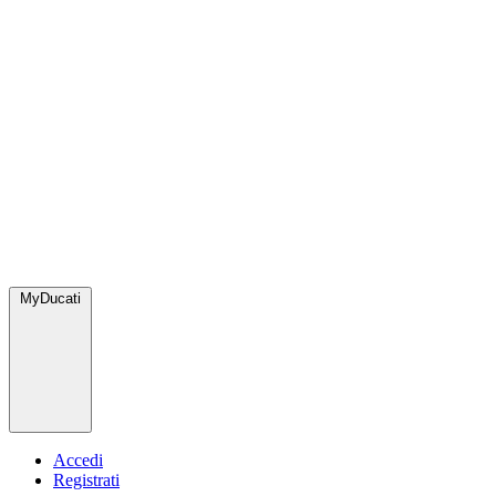
MyDucati
Accedi
Registrati