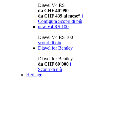
Diavel V4 RS
da CHF 40’990
da CHF 439 al mese*
i
Configura
Scopri di più
new
V4 RS 100
Diavel V4 RS 100
scopri di più
Diavel for Bentley
Diavel for Bentley
da CHF 60´000
i
Scopri di più
Heritage