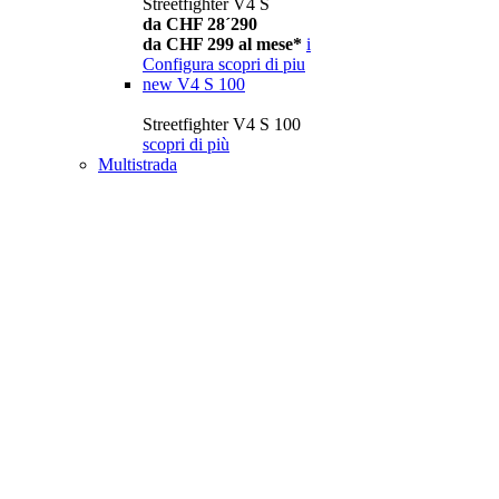
Streetfighter V4 S
da CHF 28´290
da CHF 299 al mese*
i
Configura
scopri di piu
new
V4 S 100
Streetfighter V4 S 100
scopri di più
Multistrada