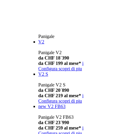
Panigale
V2
Panigale V2
da CHF 18´390
da CHF 199 al mese*
i
Configura
scopri di piu
V2 S
Panigale V2 S
da CHF 20´890
da CHF 219 al mese*
i
Configura
scopri di piu
new
V2 FB63
Panigale V2 FB63
da CHF 23´990
da CHF 259 al mese*
i
Configura
scopri di piu