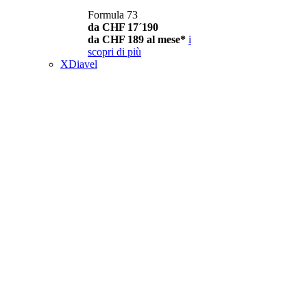
Formula 73
da CHF 17´190
da CHF 189 al mese*
i
scopri di più
XDiavel