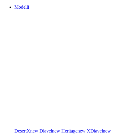
Modelli
DesertX
new
Diavel
new
Heritage
new
XDiavel
new