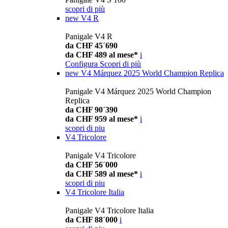
scopri di più
new
V4 R
Panigale V4 R
da CHF 45´690
da CHF 489 al mese*
i
Configura
Scopri di più
new
V4 Márquez 2025 World Champion Replica
Panigale V4 Márquez 2025 World Champion
Replica
da CHF 90´390
da CHF 959 al mese*
i
scopri di piu
V4 Tricolore
Panigale V4 Tricolore
da CHF 56´000
da CHF 589 al mese*
i
scopri di piu
V4 Tricolore Italia
Panigale V4 Tricolore Italia
da CHF 88´000
i