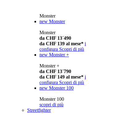
Monster
new
Monster
Monster
da CHF 13´490
da CHF 139 al mese*
i
configura
Scopri di più
new
Monster +
Monster +
da CHF 13´790
da CHF 149 al mese*
i
configura
Scopri di più
new
Monster 100
Monster 100
scopri di più
Streetfighter