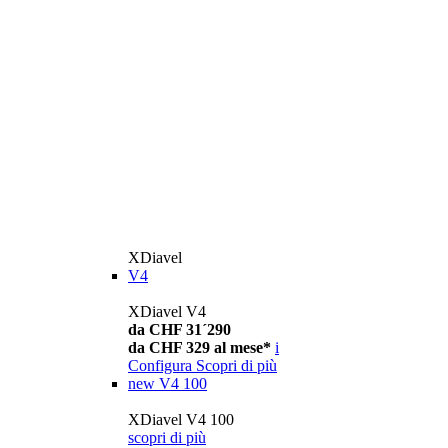
XDiavel
V4
XDiavel V4
da CHF 31´290
da CHF 329 al mese*
i
Configura
Scopri di più
new
V4 100
XDiavel V4 100
scopri di più