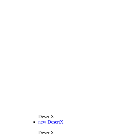
DesertX
new
DesertX
DesertX