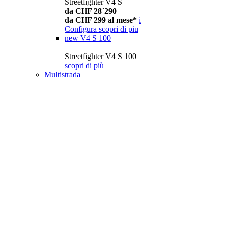
Streetfighter V4 S
da CHF 28´290
da CHF 299 al mese*
i
Configura
scopri di piu
new
V4 S 100
Streetfighter V4 S 100
scopri di più
Multistrada