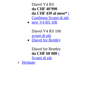
Diavel V4 RS
da CHF 40’990
da CHF 439 al mese*
i
Configura
Scopri di più
new
V4 RS 100
Diavel V4 RS 100
scopri di più
Diavel for Bentley
Diavel for Bentley
da CHF 60´000
i
Scopri di più
Heritage