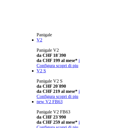
Panigale
V2
Panigale V2
da CHF 18´390
da CHF 199 al mese*
i
Configura
scopri di piu
V2 S
Panigale V2 S
da CHF 20´890
da CHF 219 al mese*
i
Configura
scopri di piu
new
V2 FB63
Panigale V2 FB63
da CHF 23´990
da CHF 259 al mese*
i
Configura
scopri di piu