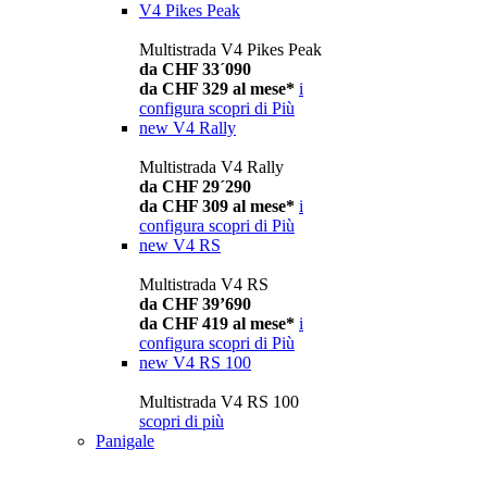
V4 Pikes Peak
Multistrada V4 Pikes Peak
da CHF 33´090
da CHF 329 al mese*
i
configura
scopri di Più
new
V4 Rally
Multistrada V4 Rally
da CHF 29´290
da CHF 309 al mese*
i
configura
scopri di Più
new
V4 RS
Multistrada V4 RS
da CHF 39’690
da CHF 419 al mese*
i
configura
scopri di Più
new
V4 RS 100
Multistrada V4 RS 100
scopri di più
Panigale