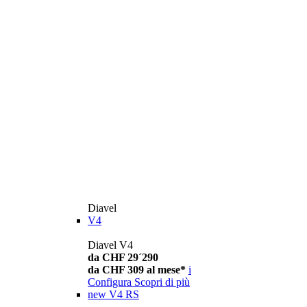
Diavel
V4
Diavel V4
da CHF 29´290
da CHF 309 al mese*
i
Configura
Scopri di più
new
V4 RS