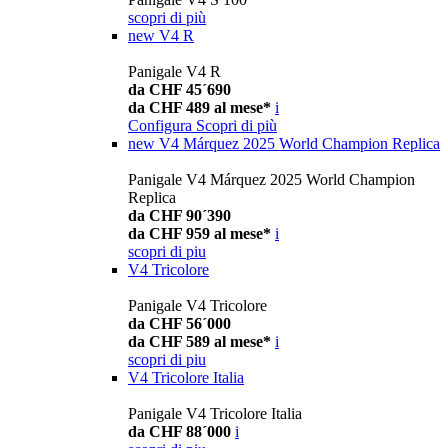
scopri di più
new
V4 R
Panigale V4 R
da CHF 45´690
da CHF 489 al mese*
i
Configura
Scopri di più
new
V4 Márquez 2025 World Champion Replica
Panigale V4 Márquez 2025 World Champion
Replica
da CHF 90´390
da CHF 959 al mese*
i
scopri di piu
V4 Tricolore
Panigale V4 Tricolore
da CHF 56´000
da CHF 589 al mese*
i
scopri di piu
V4 Tricolore Italia
Panigale V4 Tricolore Italia
da CHF 88´000
i