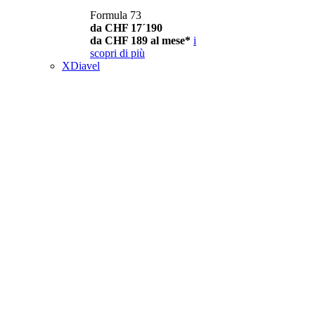
Formula 73
da CHF 17´190
da CHF 189 al mese*
i
scopri di più
XDiavel