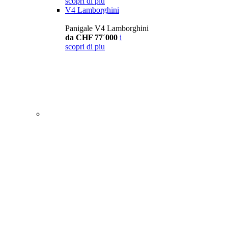
scopri di piu
V4 Lamborghini
Panigale V4 Lamborghini
da CHF 77´000
i
scopri di piu