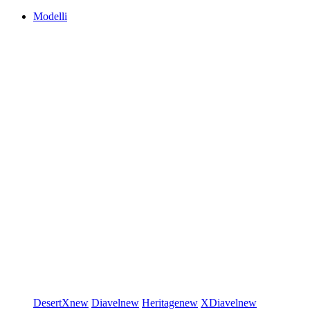
Modelli
DesertX
new
Diavel
new
Heritage
new
XDiavel
new