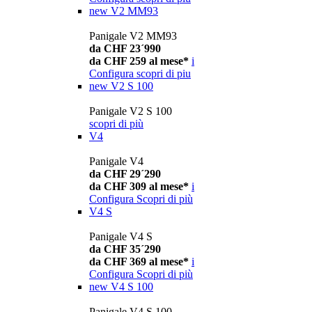
new
V2 MM93
Panigale V2 MM93
da CHF 23´990
da CHF 259 al mese*
i
Configura
scopri di piu
new
V2 S 100
Panigale V2 S 100
scopri di più
V4
Panigale V4
da CHF 29´290
da CHF 309 al mese*
i
Configura
Scopri di più
V4 S
Panigale V4 S
da CHF 35´290
da CHF 369 al mese*
i
Configura
Scopri di più
new
V4 S 100
Panigale V4 S 100