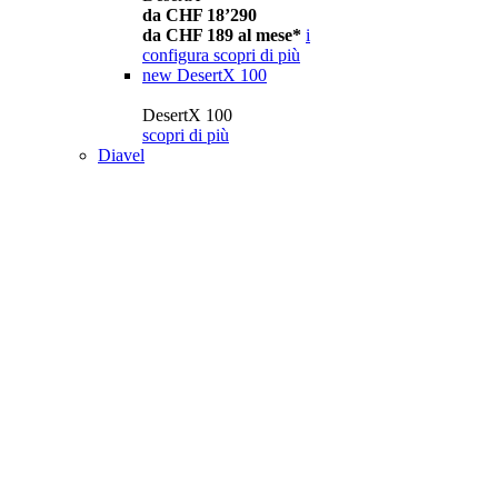
da CHF 18’290
da CHF 189 al mese*
i
configura
scopri di più
new
DesertX 100
DesertX 100
scopri di più
Diavel