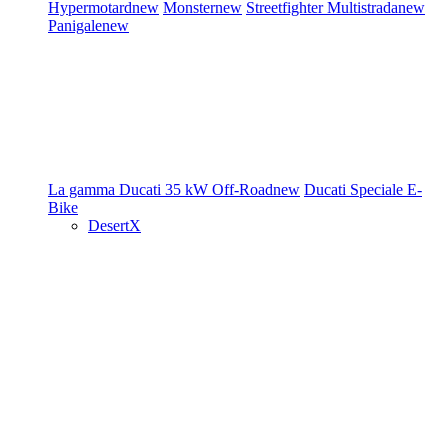
Hypermotard
new
Monster
new
Streetfighter
Multistrada
new
Panigale
new
La gamma Ducati
35 kW
Off-Road
new
Ducati Speciale
E-
Bike
DesertX