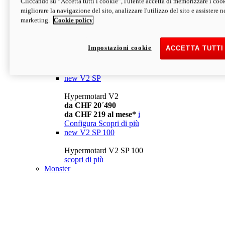
Cliccando su “Accetta tutti i cookie”, l'utente accetta di memorizzare i cook
da CHF 13´990
i
migliorare la navigazione del sito, analizzare l'utilizzo del sito e assistere ne
Configura
Scopri di più
marketing.
Cookie policy
new
V2
Hypermotard V2
Impostazioni cookie
ACCETTA TUTTI
da CHF 15´990
da CHF 169 al mese*
i
Configura
Scopri di più
new
V2 SP
Hypermotard V2
da CHF 20´490
da CHF 219 al mese*
i
Configura
Scopri di più
new
V2 SP 100
Hypermotard V2 SP 100
scopri di più
Monster