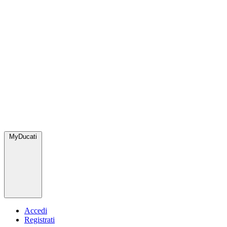
MyDucati
Accedi
Registrati