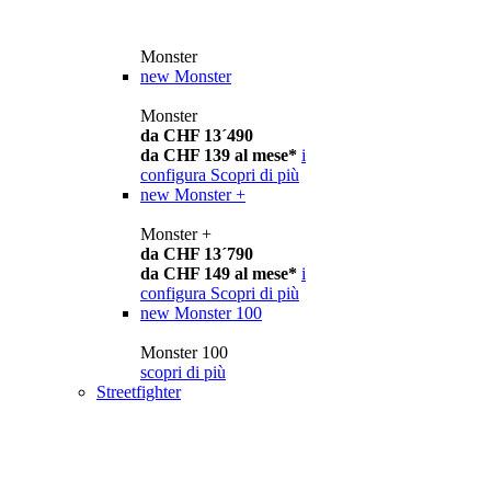
Monster
new
Monster
Monster
da CHF 13´490
da CHF 139 al mese*
i
configura
Scopri di più
new
Monster +
Monster +
da CHF 13´790
da CHF 149 al mese*
i
configura
Scopri di più
new
Monster 100
Monster 100
scopri di più
Streetfighter