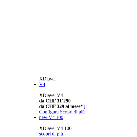
XDiavel
V4
XDiavel V4
da CHF 31´290
da CHF 329 al mese*
i
Configura
Scopri di più
new
V4 100
XDiavel V4 100
scopri di più