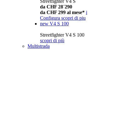
Streetfighter V4 S
da CHF 28´290
da CHF 299 al mese*
i
Configura
scopri di piu
new
V4 S 100
Streetfighter V4 S 100
scopri di più
Multistrada