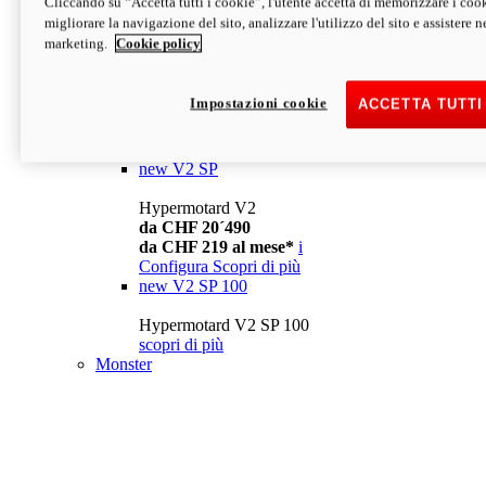
Cliccando su “Accetta tutti i cookie”, l'utente accetta di memorizzare i cook
da CHF 13´990
i
migliorare la navigazione del sito, analizzare l'utilizzo del sito e assistere ne
Configura
Scopri di più
marketing.
Cookie policy
new
V2
Hypermotard V2
Impostazioni cookie
ACCETTA TUTTI
da CHF 15´990
da CHF 169 al mese*
i
Configura
Scopri di più
new
V2 SP
Hypermotard V2
da CHF 20´490
da CHF 219 al mese*
i
Configura
Scopri di più
new
V2 SP 100
Hypermotard V2 SP 100
scopri di più
Monster