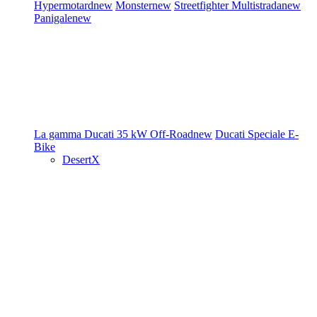
Hypermotard
new
Monster
new
Streetfighter
Multistrada
new
Panigale
new
La gamma Ducati
35 kW
Off-Road
new
Ducati Speciale
E-
Bike
DesertX