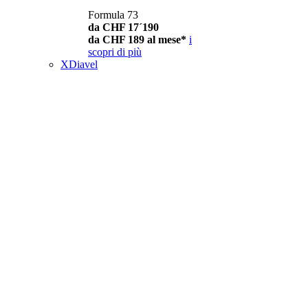
Formula 73
da CHF 17´190
da CHF 189 al mese*
i
scopri di più
XDiavel