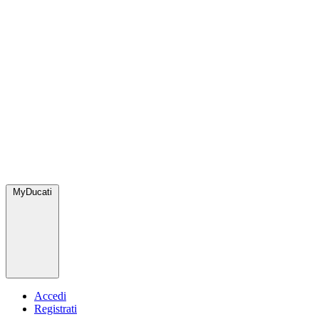
MyDucati
Accedi
Registrati