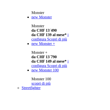
Monster
new
Monster
Monster
da CHF 13´490
da CHF 139 al mese*
i
configura
Scopri di più
new
Monster +
Monster +
da CHF 13´790
da CHF 149 al mese*
i
configura
Scopri di più
new
Monster 100
Monster 100
scopri di più
Streetfighter