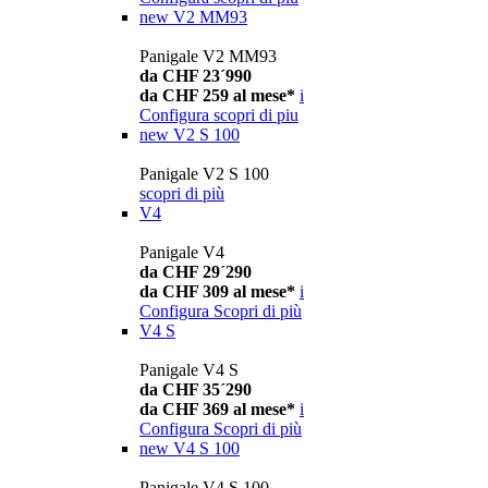
new
V2 MM93
Panigale V2 MM93
da CHF 23´990
da CHF 259 al mese*
i
Configura
scopri di piu
new
V2 S 100
Panigale V2 S 100
scopri di più
V4
Panigale V4
da CHF 29´290
da CHF 309 al mese*
i
Configura
Scopri di più
V4 S
Panigale V4 S
da CHF 35´290
da CHF 369 al mese*
i
Configura
Scopri di più
new
V4 S 100
Panigale V4 S 100