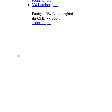
scopri di piu
V4 Lamborghini
Panigale V4 Lamborghini
da CHF 77´000
i
scopri di piu