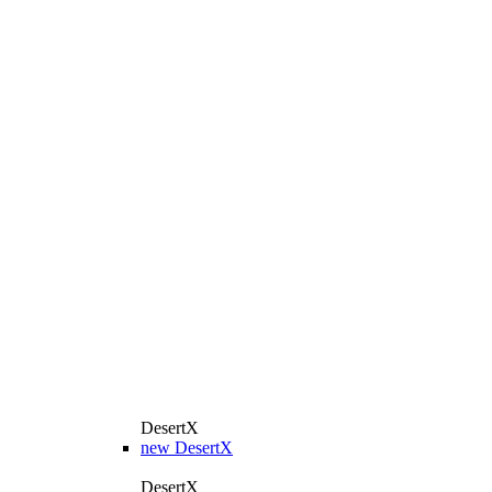
DesertX
new
DesertX
DesertX