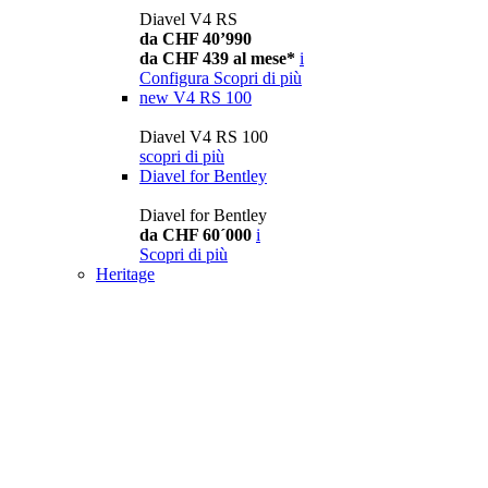
Diavel V4 RS
da CHF 40’990
da CHF 439 al mese*
i
Configura
Scopri di più
new
V4 RS 100
Diavel V4 RS 100
scopri di più
Diavel for Bentley
Diavel for Bentley
da CHF 60´000
i
Scopri di più
Heritage