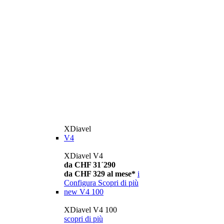
XDiavel
V4
XDiavel V4
da CHF 31´290
da CHF 329 al mese*
i
Configura
Scopri di più
new
V4 100
XDiavel V4 100
scopri di più