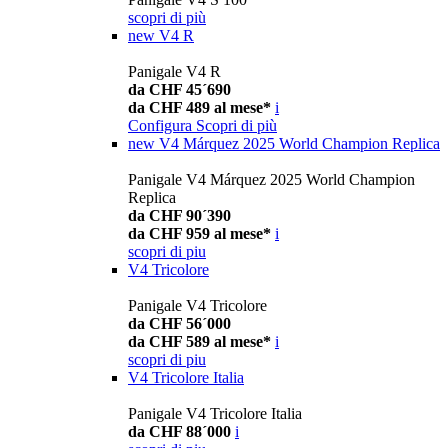
scopri di più
new
V4 R
Panigale V4 R
da CHF 45´690
da CHF 489 al mese*
i
Configura
Scopri di più
new
V4 Márquez 2025 World Champion Replica
Panigale V4 Márquez 2025 World Champion
Replica
da CHF 90´390
da CHF 959 al mese*
i
scopri di piu
V4 Tricolore
Panigale V4 Tricolore
da CHF 56´000
da CHF 589 al mese*
i
scopri di piu
V4 Tricolore Italia
Panigale V4 Tricolore Italia
da CHF 88´000
i