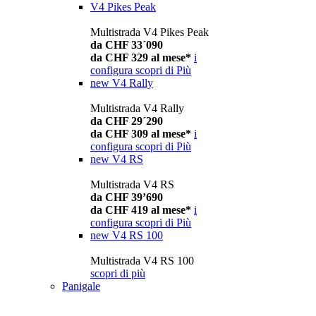
V4 Pikes Peak
Multistrada V4 Pikes Peak
da CHF 33´090
da CHF 329 al mese*
i
configura
scopri di Più
new
V4 Rally
Multistrada V4 Rally
da CHF 29´290
da CHF 309 al mese*
i
configura
scopri di Più
new
V4 RS
Multistrada V4 RS
da CHF 39’690
da CHF 419 al mese*
i
configura
scopri di Più
new
V4 RS 100
Multistrada V4 RS 100
scopri di più
Panigale