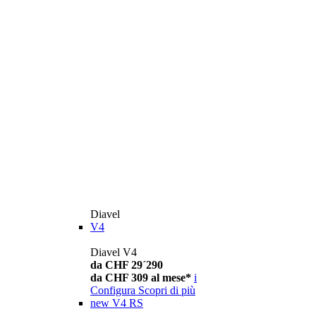
Diavel
V4
Diavel V4
da CHF 29´290
da CHF 309 al mese*
i
Configura
Scopri di più
new
V4 RS