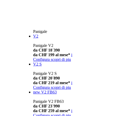
Panigale
V2
Panigale V2
da CHF 18´390
da CHF 199 al mese*
i
Configura
scopri di piu
V2 S
Panigale V2 S
da CHF 20´890
da CHF 219 al mese*
i
Configura
scopri di piu
new
V2 FB63
Panigale V2 FB63
da CHF 23´990
da CHF 259 al mese*
i
Configura
scopri di piu