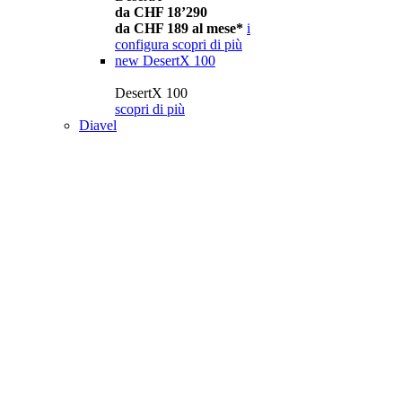
da CHF 18’290
da CHF 189 al mese*
i
configura
scopri di più
new
DesertX 100
DesertX 100
scopri di più
Diavel