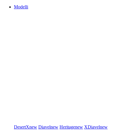
Modelli
DesertX
new
Diavel
new
Heritage
new
XDiavel
new