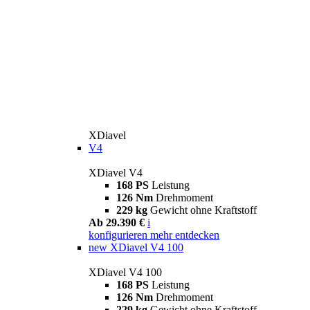
XDiavel
V4
XDiavel V4
168 PS
Leistung
126 Nm
Drehmoment
229 kg
Gewicht ohne Kraftstoff
Ab 29.390 €
i
konfigurieren
mehr entdecken
new
XDiavel V4 100
XDiavel V4 100
168 PS
Leistung
126 Nm
Drehmoment
229 kg
Gewicht ohne Kraftstoff