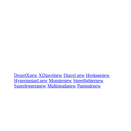
DesertX
new
XDiavel
new
Diavel
new
Heritage
new
Hypermotard
new
Monster
new
Streetfighter
new
Superleggera
new
Multistrada
new
Panigale
new