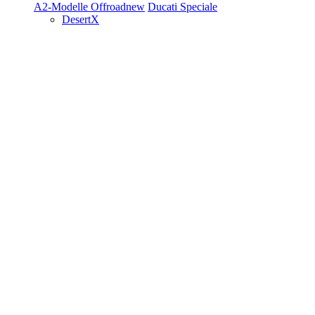
A2-Modelle
Offroad
new
Ducati Speciale
DesertX