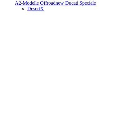
A2-Modelle
Offroad
new
Ducati Speciale
DesertX