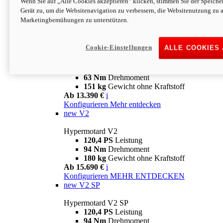
Wenn Sie auf „Alle Cookies akzeptieren“ klicken, stimmen Sie der Speich
63 Nm
Drehmoment
Gerät zu, um die Websitenavigation zu verbessern, die Websitenutzung zu 
151 kg
Gewicht ohne Kraftstoff
Marketingbemühungen zu unterstützen.
Ab 13.890 €
i
Konfigurieren
MEHR ENTDECKEN
new
698 Mono Nera
Cookie-Einstellungen
ALLE COOKIES
Hypermotard 698 Mono Nera
77,5 PS
Leistung
63 Nm
Drehmoment
151 kg
Gewicht ohne Kraftstoff
Ab 13.390 €
i
Konfigurieren
Mehr entdecken
new
V2
Hypermotard V2
120,4 PS
Leistung
94 Nm
Drehmoment
180 kg
Gewicht ohne Kraftstoff
Ab 15.690 €
i
Konfigurieren
MEHR ENTDECKEN
new
V2 SP
Hypermotard V2 SP
120,4 PS
Leistung
94 Nm
Drehmoment