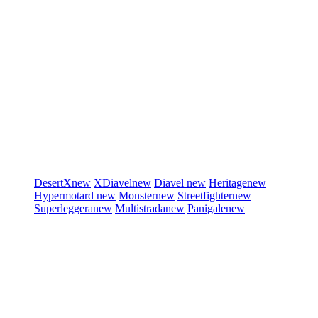
DesertX
new
XDiavel
new
Diavel
new
Heritage
new
Hypermotard
new
Monster
new
Streetfighter
new
Superleggera
new
Multistrada
new
Panigale
new