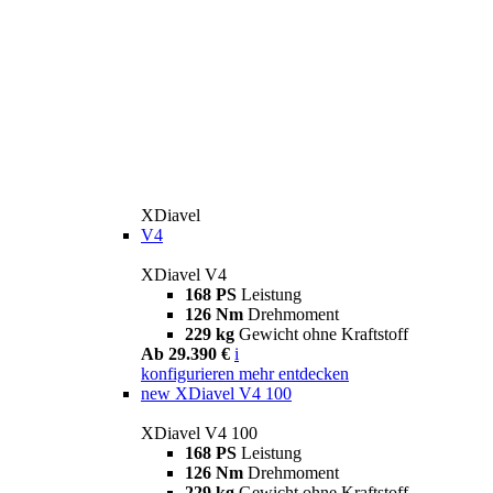
XDiavel
V4
XDiavel V4
168 PS
Leistung
126 Nm
Drehmoment
229 kg
Gewicht ohne Kraftstoff
Ab 29.390 €
i
konfigurieren
mehr entdecken
new
XDiavel V4 100
XDiavel V4 100
168 PS
Leistung
126 Nm
Drehmoment
229 kg
Gewicht ohne Kraftstoff