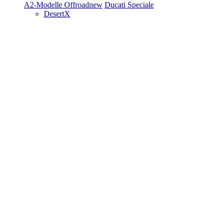
A2-Modelle
Offroad
new
Ducati Speciale
DesertX