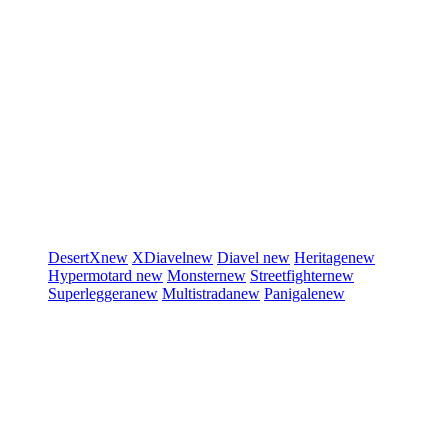
DesertX
new
XDiavel
new
Diavel
new
Heritage
new
Hypermotard
new
Monster
new
Streetfighter
new
Superleggera
new
Multistrada
new
Panigale
new