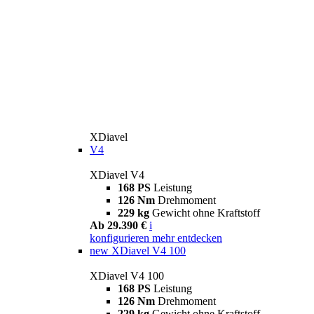
XDiavel
V4
XDiavel V4
168 PS
Leistung
126 Nm
Drehmoment
229 kg
Gewicht ohne Kraftstoff
Ab 29.390 €
i
konfigurieren
mehr entdecken
new
XDiavel V4 100
XDiavel V4 100
168 PS
Leistung
126 Nm
Drehmoment
229 kg
Gewicht ohne Kraftstoff