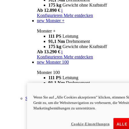
175 kg
Gewicht ohne Kraftstoff
Ab 12.890 €
i
Konfigurieren
Mehr entdecken
new
Monster +
Monster +
111 PS
Leistung
91,1 Nm
Drehmoment
175 kg
Gewicht ohne Kraftstoff
Ab 13.290 €
i
Konfigurieren
Mehr entdecken
new
Monster 100
Monster 100
111 PS
Leistung
91,1 Nm
Drehmoment
175 kg
Gewicht ohne Kraftstoff
Mehr entdecken
Wenn Sie auf „Alle Cookies akzeptieren“ klicken, stimmen S
Streetfighter
Gerät zu, um die Websitenavigation zu verbessern, die Websi
Marketingbemühungen zu unterstützen.
Cookie-Einstellungen
ALLE