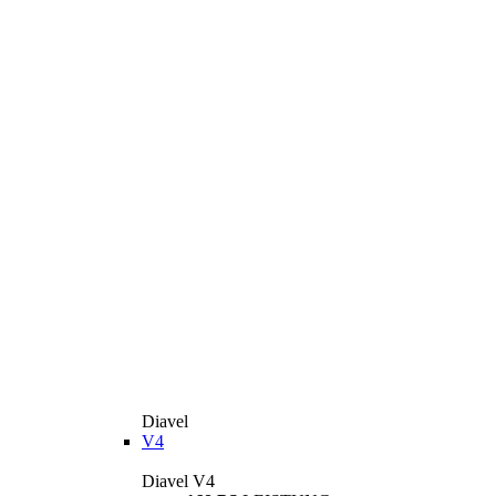
Diavel
V4
Diavel V4