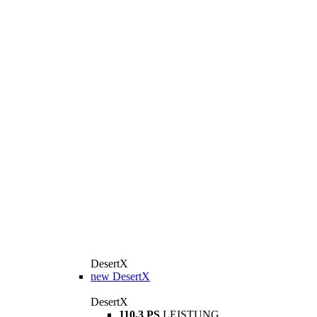
DesertX
new
DesertX
DesertX
110,3 PS
LEISTUNG