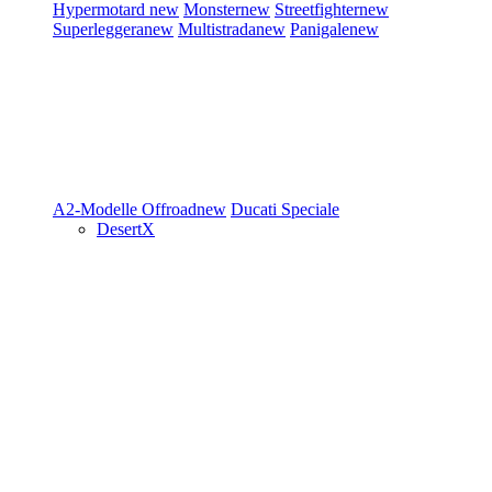
Hypermotard
new
Monster
new
Streetfighter
new
Superleggera
new
Multistrada
new
Panigale
new
A2-Modelle
Offroad
new
Ducati Speciale
DesertX