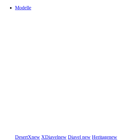
Modelle
DesertX
new
XDiavel
new
Diavel
new
Heritage
new