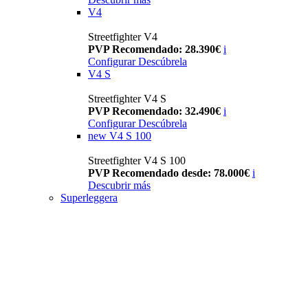
V4
Streetfighter V4
PVP Recomendado: 28.390€
i
Configurar
Descúbrela
V4 S
Streetfighter V4 S
PVP Recomendado: 32.490€
i
Configurar
Descúbrela
new
V4 S 100
Streetfighter V4 S 100
PVP Recomendado desde: 78.000€
i
Descubrir más
Superleggera