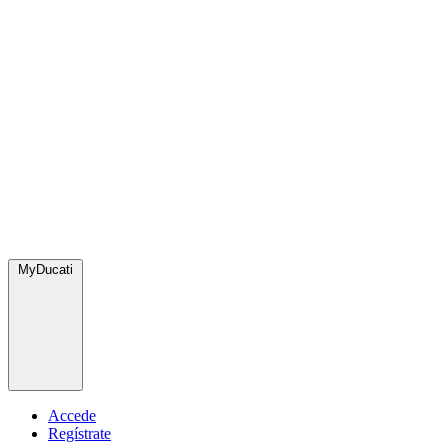
MyDucati
Accede
Regístrate