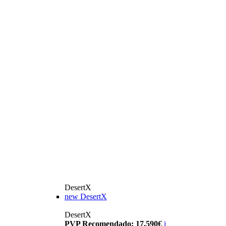
DesertX
new
DesertX
DesertX
PVP Recomendado: 17.590€
i