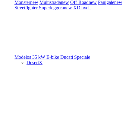
Monster
new
Multistrada
new
Off-Road
new
Panigale
new
Streetfighter
Superleggera
new
XDiavel
Modelos 35 kW
E-bike
Ducati Speciale
DesertX