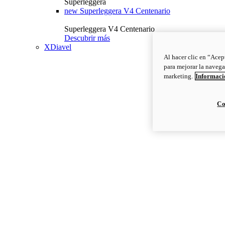
Superleggera
new
Superleggera V4 Centenario
Superleggera V4 Centenario
Descubrir más
XDiavel
Al hacer clic en “Acep
para mejorar la navega
marketing.
Informació
Co