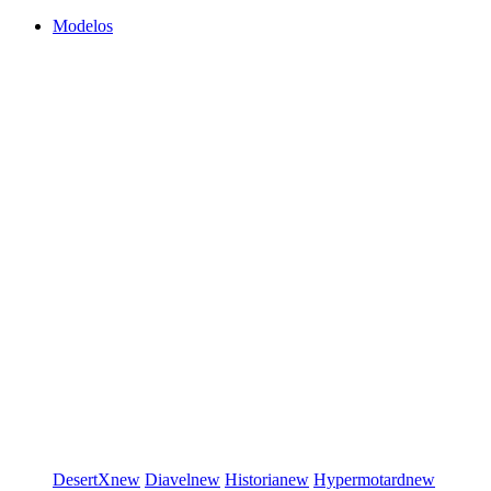
Modelos
DesertX
new
Diavel
new
Historia
new
Hypermotard
new