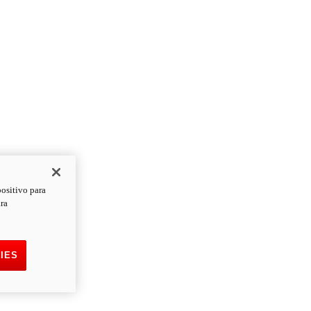
positivo para
ara
IES