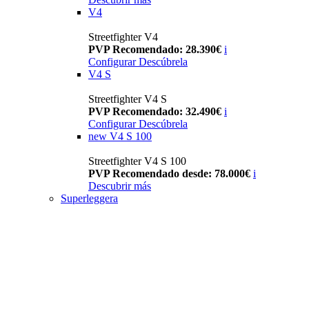
V4
Streetfighter V4
PVP Recomendado: 28.390€
i
Configurar
Descúbrela
V4 S
Streetfighter V4 S
PVP Recomendado: 32.490€
i
Configurar
Descúbrela
new
V4 S 100
Streetfighter V4 S 100
PVP Recomendado desde: 78.000€
i
Descubrir más
Superleggera