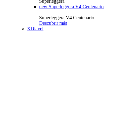
Superleggera
new
Superleggera V4 Centenario
Superleggera V4 Centenario
Descubrir más
XDiavel