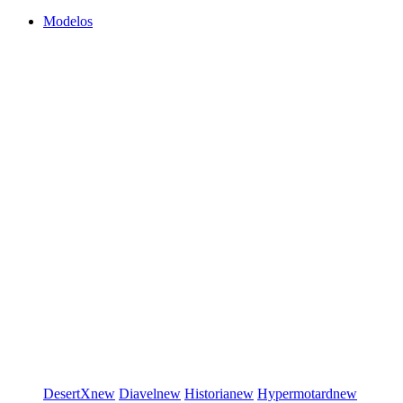
Modelos
DesertX
new
Diavel
new
Historia
new
Hypermotard
new