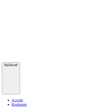
MyDucati
Accede
Regístrate