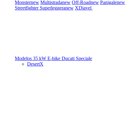
Monster
new
Multistrada
new
Off-Road
new
Panigale
new
Streetfighter
Superleggera
new
XDiavel
Modelos 35 kW
E-bike
Ducati Speciale
DesertX