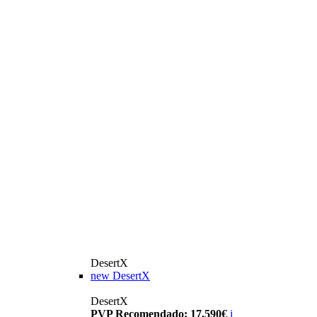
DesertX
new
DesertX
DesertX
PVP Recomendado: 17.590€
i