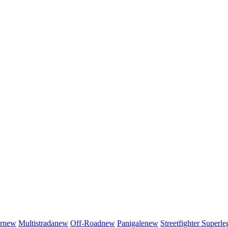
r
new
Multistrada
new
Off-Road
new
Panigale
new
Streetfighter
Superle