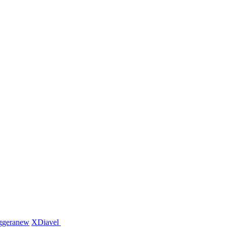
ggera
new
XDiavel