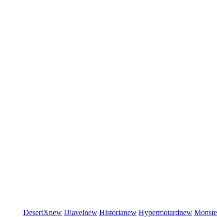
DesertX
new
Diavel
new
Historia
new
Hypermotard
new
Monste