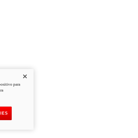
positivo para
ara
IES