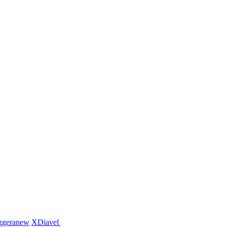
ggera
new
XDiavel