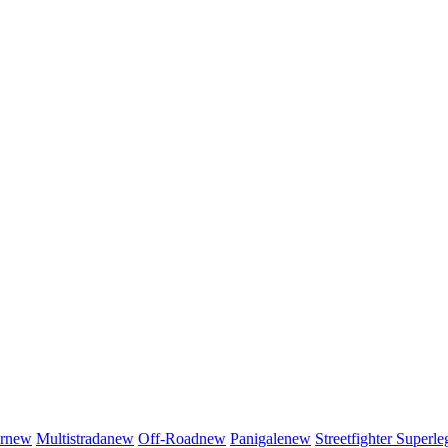
r
new
Multistrada
new
Off-Road
new
Panigale
new
Streetfighter
Superle