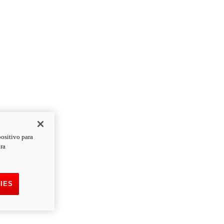
positivo para
ara
IES