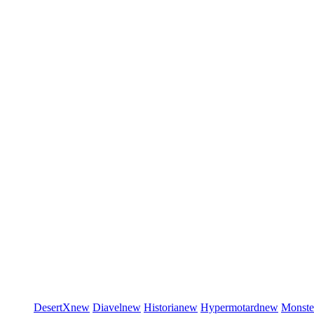
DesertX
new
Diavel
new
Historia
new
Hypermotard
new
Monste