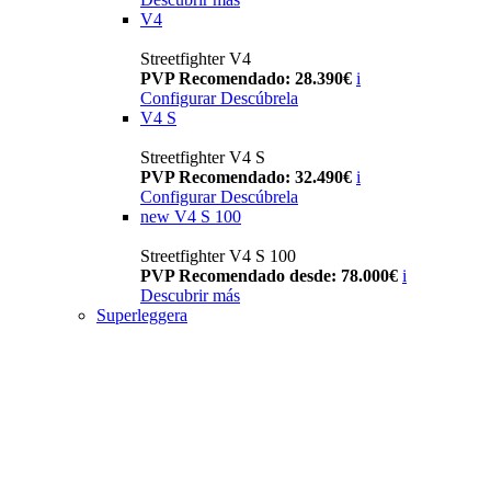
V4
Streetfighter V4
PVP Recomendado: 28.390€
i
Configurar
Descúbrela
V4 S
Streetfighter V4 S
PVP Recomendado: 32.490€
i
Configurar
Descúbrela
new
V4 S 100
Streetfighter V4 S 100
PVP Recomendado desde: 78.000€
i
Descubrir más
Superleggera