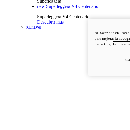
Superleggera
new
Superleggera V4 Centenario
Superleggera V4 Centenario
Descubrir más
XDiavel
Al hacer clic en “Acep
para mejorar la navega
marketing.
Informació
Co