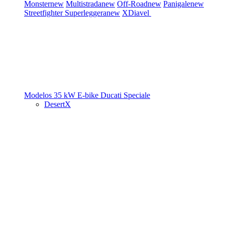
Monster
new
Multistrada
new
Off-Road
new
Panigale
new
Streetfighter
Superleggera
new
XDiavel
Modelos 35 kW
E-bike
Ducati Speciale
DesertX