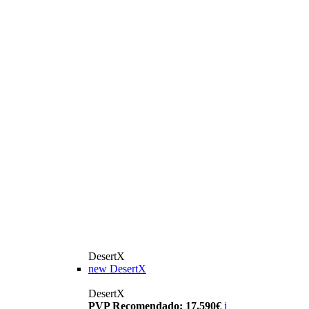
DesertX
new
DesertX
DesertX
PVP Recomendado: 17.590€
i