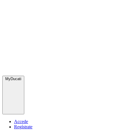
MyDucati
Accede
Regístrate