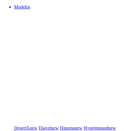
Modelos
DesertX
new
Diavel
new
Historia
new
Hypermotard
new