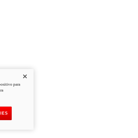
positivo para
ara
IES