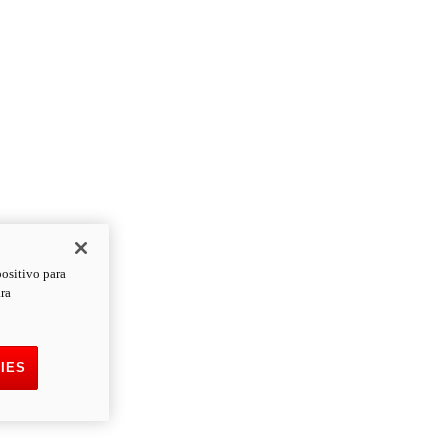
positivo para
ara
IES