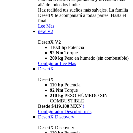
allá de todos los límites.
Haz realidad tus sueños más salvajes. La familia
DesertX te acompañará a todas partes. Hasta el
final.
Lee Mas
new
V2
DesertX V2
110.3 hp
Potencia
92 Nm
Torque
209 kg
Peso en húmedo (sin combustible)
Configurar
Lee Mas
DesertX
DesertX
110 hp
Potencia
92 Nm
Torque
210 kg
PESO HÚMEDO SIN
COMBUSTIBLE
Desde $419,100 MXN
i
Configurador
Descubrir más
DesertX Discovery
DesertX Discovery
110 hp
Potencia