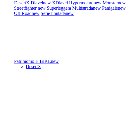
DesertX
Diavel
new
XDiavel
Hypermotard
new
Monster
new
Streetfighter
new
Superleggera
Multistrada
new
Panigale
new
Off Road
new
Serie limitada
new
Patrimonio
E-BIKE
new
DesertX