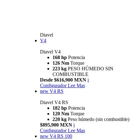
Diavel
V4
Diavel V4
168 hp
Potencia
126 Nm
Torque
223 kg
PESO HÚMEDO SIN
COMBUSTIBLE
Desde $616,900 MXN
i
Configurador
Lee Mas
new
V4 RS
Diavel V4 RS
182 hp
Potencia
120 Nm
Torque
220 kg
Peso húmedo (sin combustible)
$895,900 MXN
i
Configurador
Lee Mas
new
V4 RS 100