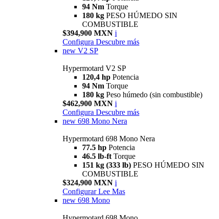
94 Nm
Torque
180 kg
PESO HÚMEDO SIN
COMBUSTIBLE
$394,900 MXN
i
Configura
Descubre más
new
V2 SP
Hypermotard V2 SP
120,4 hp
Potencia
94 Nm
Torque
180 kg
Peso húmedo (sin combustible)
$462,900 MXN
i
Configura
Descubre más
new
698 Mono Nera
Hypermotard 698 Mono Nera
77.5 hp
Potencia
46.5 lb-ft
Torque
151 kg (333 lb)
PESO HÚMEDO SIN
COMBUSTIBLE
$324,900 MXN
i
Configurar
Lee Mas
new
698 Mono
Hypermotard 698 Mono