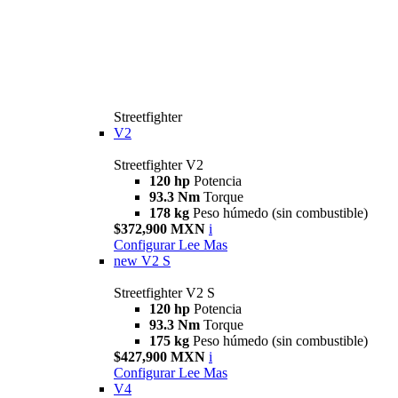
Streetfighter
V2
Streetfighter V2
120 hp
Potencia
93.3 Nm
Torque
178 kg
Peso húmedo (sin combustible)
$372,900 MXN
i
Configurar
Lee Mas
new
V2 S
Streetfighter V2 S
120 hp
Potencia
93.3 Nm
Torque
175 kg
Peso húmedo (sin combustible)
$427,900 MXN
i
Configurar
Lee Mas
V4