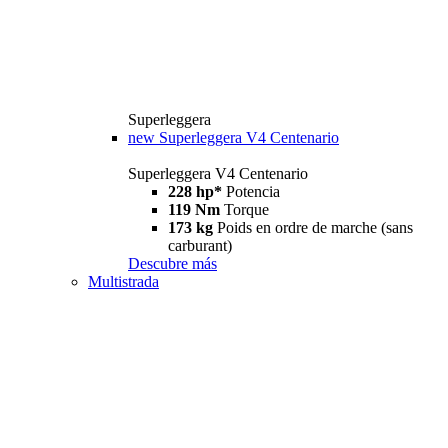
Superleggera
new
Superleggera V4 Centenario
Superleggera V4 Centenario
228 hp*
Potencia
119 Nm
Torque
173 kg
Poids en ordre de marche (sans
carburant)
Descubre más
Multistrada