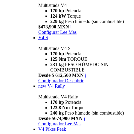
Multistrada V4
170 hp
Potencia
124 kW
Torque
229 kg
Peso húmedo (sin combustible)
$473,900 MXN
i
Configurar
Lee Mas
V4 S
Multistrada V4 S
170 hp
Potencia
125 Nm
TORQUE
231 kg
PESO HÚMEDO SIN
COMBUSTIBLE
Desde $ 612,500 MXN
i
Configurador
Descubrir
new
V4 Rally
Multistrada V4 Rally
170 hp
Potencia
123.8 Nm
Torque
240 kg
Peso húmedo (sin combustible)
Desde $674,900 MXN
i
Configurador
Lee Mas
V4 Pikes Peak