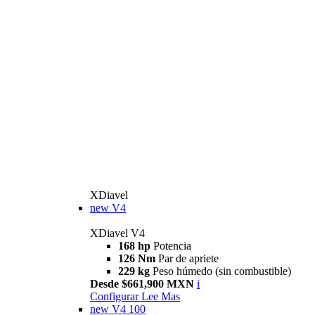
XDiavel
new
V4
XDiavel V4
168 hp
Potencia
126 Nm
Par de apriete
229 kg
Peso húmedo (sin combustible)
Desde $661,900 MXN
i
Configurar
Lee Mas
new
V4 100