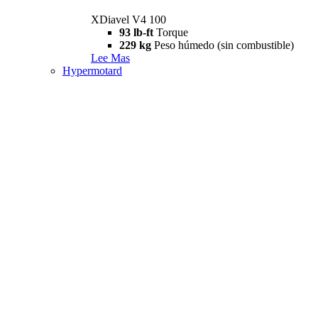
XDiavel V4 100
93 lb-ft
Torque
229 kg
Peso húmedo (sin combustible)
Lee Mas
Hypermotard