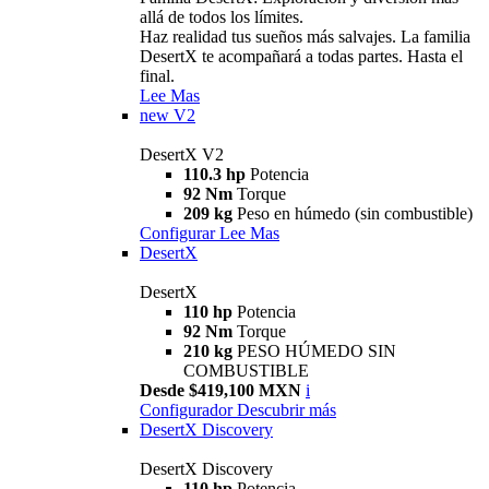
allá de todos los límites.
Haz realidad tus sueños más salvajes. La familia
DesertX te acompañará a todas partes. Hasta el
final.
Lee Mas
new
V2
DesertX V2
110.3 hp
Potencia
92 Nm
Torque
209 kg
Peso en húmedo (sin combustible)
Configurar
Lee Mas
DesertX
DesertX
110 hp
Potencia
92 Nm
Torque
210 kg
PESO HÚMEDO SIN
COMBUSTIBLE
Desde $419,100 MXN
i
Configurador
Descubrir más
DesertX Discovery
DesertX Discovery
110 hp
Potencia