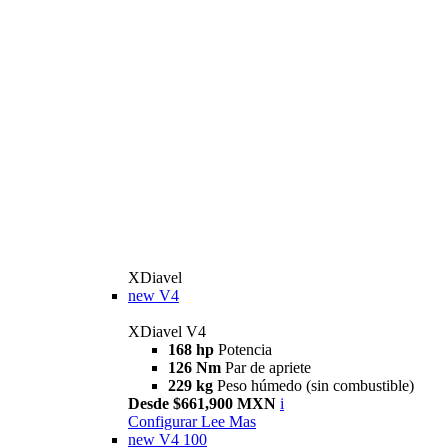
XDiavel
new
V4
XDiavel V4
168 hp
Potencia
126 Nm
Par de apriete
229 kg
Peso húmedo (sin combustible)
Desde $661,900 MXN
i
Configurar
Lee Mas
new
V4 100