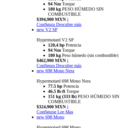
94 Nm
Torque
180 kg
PESO HÚMEDO SIN
COMBUSTIBLE
$394,900 MXN
i
Configura
Descubre más
new
V2 SP
Hypermotard V2 SP
120,4 hp
Potencia
94 Nm
Torque
180 kg
Peso húmedo (sin combustible)
$462,900 MXN
i
Configura
Descubre más
new
698 Mono Nera
Hypermotard 698 Mono Nera
77.5 hp
Potencia
46.5 lb-ft
Torque
151 kg (333 lb)
PESO HÚMEDO SIN
COMBUSTIBLE
$324,900 MXN
i
Configurar
Lee Mas
new
698 Mono
Hypermotard 698 Mono