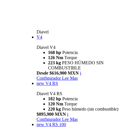
Diavel
V4
Diavel V4
168 hp
Potencia
126 Nm
Torque
223 kg
PESO HÚMEDO SIN
COMBUSTIBLE
Desde $616,900 MXN
i
Configurador
Lee Mas
new
V4 RS
Diavel V4 RS
182 hp
Potencia
120 Nm
Torque
220 kg
Peso húmedo (sin combustible)
$895,900 MXN
i
Configurador
Lee Mas
new
V4 RS 100