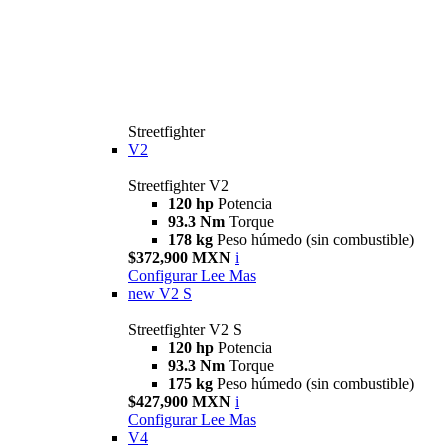
Streetfighter
V2
Streetfighter V2
120 hp
Potencia
93.3 Nm
Torque
178 kg
Peso húmedo (sin combustible)
$372,900 MXN
i
Configurar
Lee Mas
new
V2 S
Streetfighter V2 S
120 hp
Potencia
93.3 Nm
Torque
175 kg
Peso húmedo (sin combustible)
$427,900 MXN
i
Configurar
Lee Mas
V4