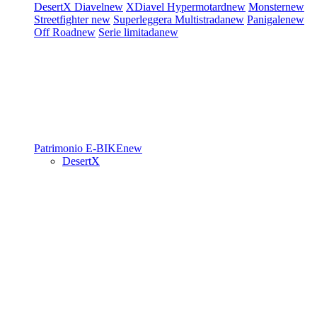
DesertX
Diavel
new
XDiavel
Hypermotard
new
Monster
new
Streetfighter
new
Superleggera
Multistrada
new
Panigale
new
Off Road
new
Serie limitada
new
Patrimonio
E-BIKE
new
DesertX