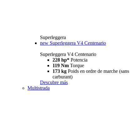
Superleggera
new
Superleggera V4 Centenario
Superleggera V4 Centenario
228 hp*
Potencia
119 Nm
Torque
173 kg
Poids en ordre de marche (sans
carburant)
Descubre más
Multistrada