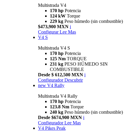
Multistrada V4
170 hp
Potencia
124 kW
Torque
229 kg
Peso húmedo (sin combustible)
$473,900 MXN
i
Configurar
Lee Mas
V4 S
Multistrada V4 S
170 hp
Potencia
125 Nm
TORQUE
231 kg
PESO HÚMEDO SIN
COMBUSTIBLE
Desde $ 612,500 MXN
i
Configurador
Descubrir
new
V4 Rally
Multistrada V4 Rally
170 hp
Potencia
123.8 Nm
Torque
240 kg
Peso húmedo (sin combustible)
Desde $674,900 MXN
i
Configurador
Lee Mas
V4 Pikes Peak