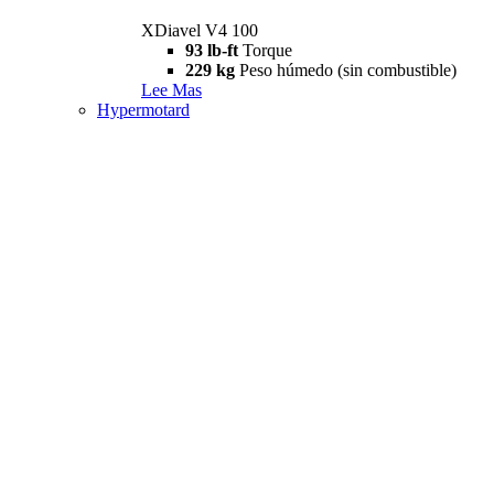
XDiavel V4 100
93 lb-ft
Torque
229 kg
Peso húmedo (sin combustible)
Lee Mas
Hypermotard