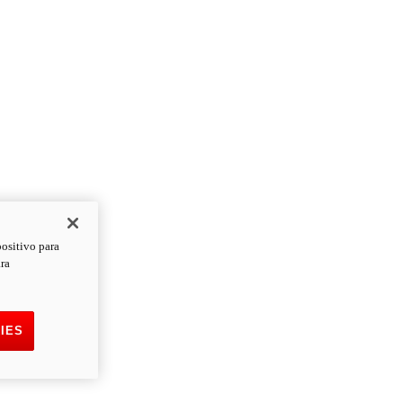
positivo para
ara
IES