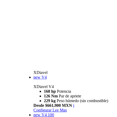
XDiavel
new
V4
XDiavel V4
168 hp
Potencia
126 Nm
Par de apriete
229 kg
Peso húmedo (sin combustible)
Desde $661,900 MXN
i
Configurar
Lee Mas
new
V4 100