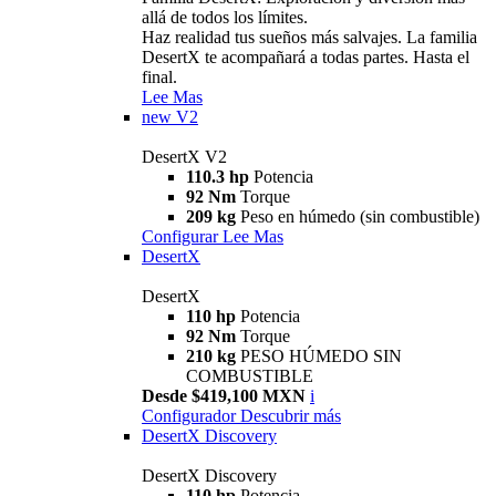
allá de todos los límites.
Haz realidad tus sueños más salvajes. La familia
DesertX te acompañará a todas partes. Hasta el
final.
Lee Mas
new
V2
DesertX V2
110.3 hp
Potencia
92 Nm
Torque
209 kg
Peso en húmedo (sin combustible)
Configurar
Lee Mas
DesertX
DesertX
110 hp
Potencia
92 Nm
Torque
210 kg
PESO HÚMEDO SIN
COMBUSTIBLE
Desde $419,100 MXN
i
Configurador
Descubrir más
DesertX Discovery
DesertX Discovery
110 hp
Potencia