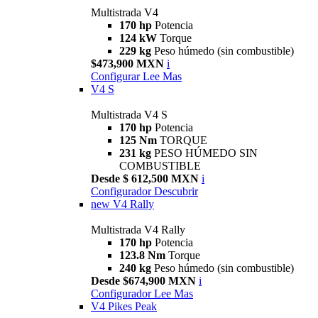
Multistrada V4
170 hp
Potencia
124 kW
Torque
229 kg
Peso húmedo (sin combustible)
$473,900 MXN
i
Configurar
Lee Mas
V4 S
Multistrada V4 S
170 hp
Potencia
125 Nm
TORQUE
231 kg
PESO HÚMEDO SIN
COMBUSTIBLE
Desde $ 612,500 MXN
i
Configurador
Descubrir
new
V4 Rally
Multistrada V4 Rally
170 hp
Potencia
123.8 Nm
Torque
240 kg
Peso húmedo (sin combustible)
Desde $674,900 MXN
i
Configurador
Lee Mas
V4 Pikes Peak