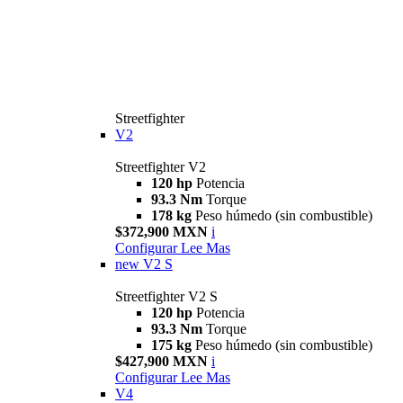
Streetfighter
V2
Streetfighter V2
120 hp
Potencia
93.3 Nm
Torque
178 kg
Peso húmedo (sin combustible)
$372,900 MXN
i
Configurar
Lee Mas
new
V2 S
Streetfighter V2 S
120 hp
Potencia
93.3 Nm
Torque
175 kg
Peso húmedo (sin combustible)
$427,900 MXN
i
Configurar
Lee Mas
V4