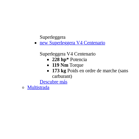
Superleggera
new
Superleggera V4 Centenario
Superleggera V4 Centenario
228 hp*
Potencia
119 Nm
Torque
173 kg
Poids en ordre de marche (sans
carburant)
Descubre más
Multistrada