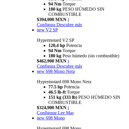
94 Nm
Torque
180 kg
PESO HÚMEDO SIN
COMBUSTIBLE
$394,900 MXN
i
Configura
Descubre más
new
V2 SP
Hypermotard V2 SP
120,4 hp
Potencia
94 Nm
Torque
180 kg
Peso húmedo (sin combustible)
$462,900 MXN
i
Configura
Descubre más
new
698 Mono Nera
Hypermotard 698 Mono Nera
77.5 hp
Potencia
46.5 lb-ft
Torque
151 kg (333 lb)
PESO HÚMEDO SIN
COMBUSTIBLE
$324,900 MXN
i
Configurar
Lee Mas
new
698 Mono
Hypermotard 698 Mono