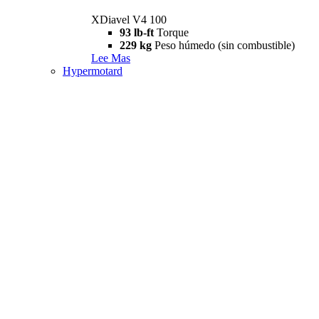
XDiavel V4 100
93 lb-ft
Torque
229 kg
Peso húmedo (sin combustible)
Lee Mas
Hypermotard