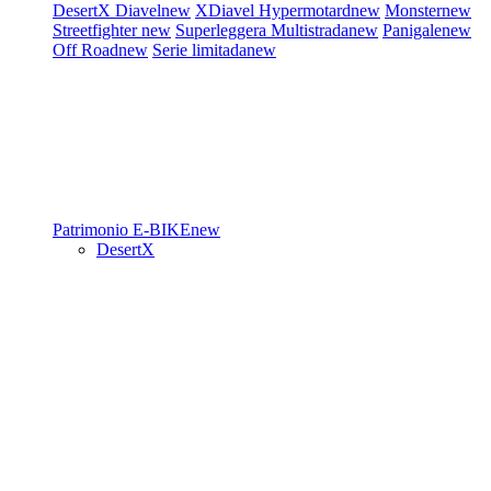
DesertX
Diavel
new
XDiavel
Hypermotard
new
Monster
new
Streetfighter
new
Superleggera
Multistrada
new
Panigale
new
Off Road
new
Serie limitada
new
Patrimonio
E-BIKE
new
DesertX