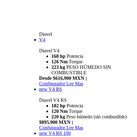
Diavel
V4
Diavel V4
168 hp
Potencia
126 Nm
Torque
223 kg
PESO HÚMEDO SIN
COMBUSTIBLE
Desde $616,900 MXN
i
Configurador
Lee Mas
new
V4 RS
Diavel V4 RS
182 hp
Potencia
120 Nm
Torque
220 kg
Peso húmedo (sin combustible)
$895,900 MXN
i
Configurador
Lee Mas
new
V4 RS 100