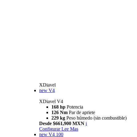
XDiavel
new
V4
XDiavel V4
168 hp
Potencia
126 Nm
Par de apriete
229 kg
Peso húmedo (sin combustible)
Desde $661,900 MXN
i
Configurar
Lee Mas
new
V4 100