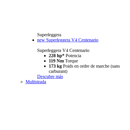
Superleggera
new
Superleggera V4 Centenario
Superleggera V4 Centenario
228 hp*
Potencia
119 Nm
Torque
173 kg
Poids en ordre de marche (sans
carburant)
Descubre más
Multistrada