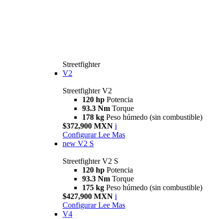
Streetfighter
V2
Streetfighter V2
120 hp
Potencia
93.3 Nm
Torque
178 kg
Peso húmedo (sin combustible)
$372,900 MXN
i
Configurar
Lee Mas
new
V2 S
Streetfighter V2 S
120 hp
Potencia
93.3 Nm
Torque
175 kg
Peso húmedo (sin combustible)
$427,900 MXN
i
Configurar
Lee Mas
V4