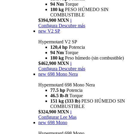
94 Nm
Torque
180 kg
PESO HÚMEDO SIN
COMBUSTIBLE
$394,900 MXN
i
Configura
Descubre más
new
V2 SP
Hypermotard V2 SP
120,4 hp
Potencia
94 Nm
Torque
180 kg
Peso húmedo (sin combustible)
$462,900 MXN
i
Configura
Descubre más
new
698 Mono Nera
Hypermotard 698 Mono Nera
77.5 hp
Potencia
46.5 lb-ft
Torque
151 kg (333 lb)
PESO HÚMEDO SIN
COMBUSTIBLE
$324,900 MXN
i
Configurar
Lee Mas
new
698 Mono
Hypermotard 698 Mono