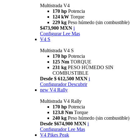
Multistrada V4
170 hp
Potencia
124 kW
Torque
229 kg
Peso húmedo (sin combustible)
$473,900 MXN
i
Configurar
Lee Mas
V4 S
Multistrada V4 S
170 hp
Potencia
125 Nm
TORQUE
231 kg
PESO HÚMEDO SIN
COMBUSTIBLE
Desde $ 612,500 MXN
i
Configurador
Descubrir
new
V4 Rally
Multistrada V4 Rally
170 hp
Potencia
123.8 Nm
Torque
240 kg
Peso húmedo (sin combustible)
Desde $674,900 MXN
i
Configurador
Lee Mas
V4 Pikes Peak