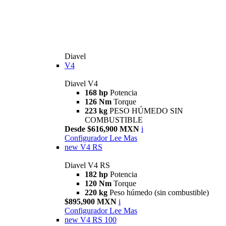
Diavel
V4
Diavel V4
168 hp
Potencia
126 Nm
Torque
223 kg
PESO HÚMEDO SIN
COMBUSTIBLE
Desde $616,900 MXN
i
Configurador
Lee Mas
new
V4 RS
Diavel V4 RS
182 hp
Potencia
120 Nm
Torque
220 kg
Peso húmedo (sin combustible)
$895,900 MXN
i
Configurador
Lee Mas
new
V4 RS 100