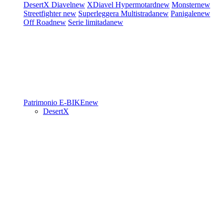
DesertX
Diavel
new
XDiavel
Hypermotard
new
Monster
new
Streetfighter
new
Superleggera
Multistrada
new
Panigale
new
Off Road
new
Serie limitada
new
Patrimonio
E-BIKE
new
DesertX