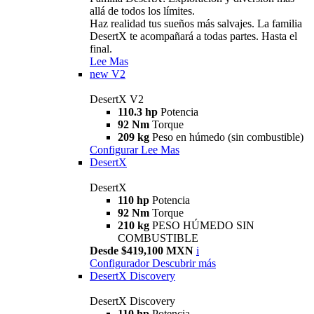
allá de todos los límites.
Haz realidad tus sueños más salvajes. La familia
DesertX te acompañará a todas partes. Hasta el
final.
Lee Mas
new
V2
DesertX V2
110.3 hp
Potencia
92 Nm
Torque
209 kg
Peso en húmedo (sin combustible)
Configurar
Lee Mas
DesertX
DesertX
110 hp
Potencia
92 Nm
Torque
210 kg
PESO HÚMEDO SIN
COMBUSTIBLE
Desde $419,100 MXN
i
Configurador
Descubrir más
DesertX Discovery
DesertX Discovery
110 hp
Potencia