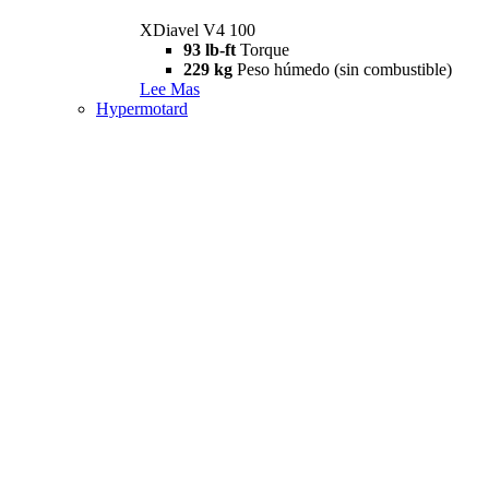
XDiavel V4 100
93 lb-ft
Torque
229 kg
Peso húmedo (sin combustible)
Lee Mas
Hypermotard