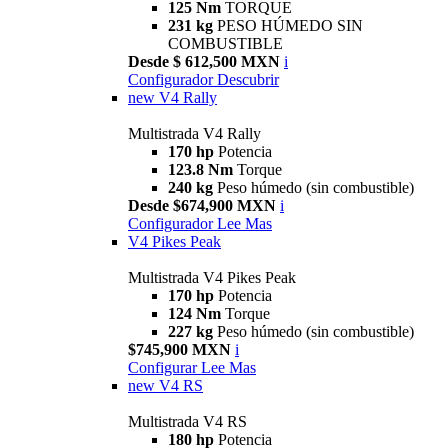
125 Nm
TORQUE
231 kg
PESO HÚMEDO SIN
COMBUSTIBLE
Desde $ 612,500 MXN
i
Configurador
Descubrir
new
V4 Rally
Multistrada V4 Rally
170 hp
Potencia
123.8 Nm
Torque
240 kg
Peso húmedo (sin combustible)
Desde $674,900 MXN
i
Configurador
Lee Mas
V4 Pikes Peak
Multistrada V4 Pikes Peak
170 hp
Potencia
124 Nm
Torque
227 kg
Peso húmedo (sin combustible)
$745,900 MXN
i
Configurar
Lee Mas
new
V4 RS
Multistrada V4 RS
180 hp
Potencia