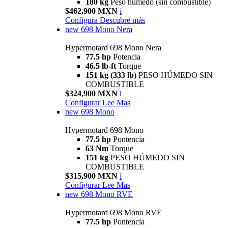
180 kg
Peso húmedo (sin combustible)
$462,900 MXN
i
Configura
Descubre más
new
698 Mono Nera
Hypermotard 698 Mono Nera
77.5 hp
Potencia
46.5 lb-ft
Torque
151 kg (333 lb)
PESO HÚMEDO SIN
COMBUSTIBLE
$324,900 MXN
i
Configurar
Lee Mas
new
698 Mono
Hypermotard 698 Mono
77.5 hp
Pontencia
63 Nm
Torque
151 kg
PESO HÚMEDO SIN
COMBUSTIBLE
$315,900 MXN
i
Configurar
Lee Mas
new
698 Mono RVE
Hypermotard 698 Mono RVE
77.5 hp
Pontencia