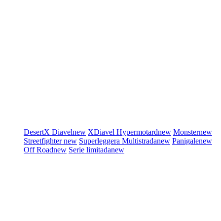
DesertX
Diavel
new
XDiavel
Hypermotard
new
Monster
new
Streetfighter
new
Superleggera
Multistrada
new
Panigale
new
Off Road
new
Serie limitada
new