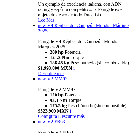
Un ejemplo de excelencia italiana, con ADN
racing y espíritu competitivo: la Panigale es el
objeto de deseo de todo Ducatista.
Lee Mas
new
V4 Réplica del Campeón Mundial Márquez
2025
Panigale V4 Réplica del Campeón Mundial
Márquez 2025
209 hp
Potencia
121.3 Nm
Torque
186.45 kg
Peso húmedo (sin combustible)
$1,993,000 MXN
i
Descubre más
new
V2 MM93
Panigale V2 MM93
120 hp
Potencia
93.3 Nm
Torque
175.5 kg
Peso húmedo (sin combustible)
$523,900 MXN
i
Configura
Descubre más
new
V2 FB63
Panigale V2 FB63