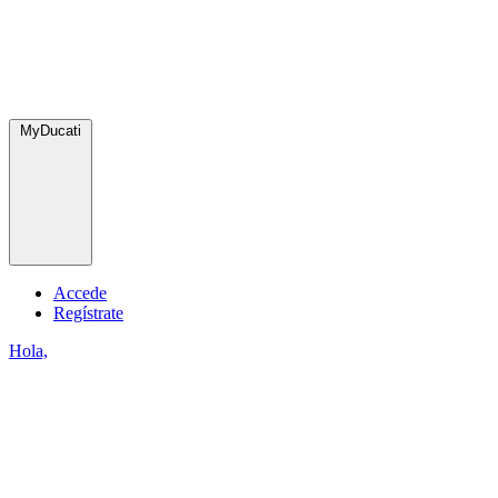
MyDucati
Accede
Regístrate
Hola,