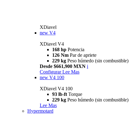
XDiavel
new
V4
XDiavel V4
168 hp
Potencia
126 Nm
Par de apriete
229 kg
Peso húmedo (sin combustible)
Desde $661,900 MXN
i
Configurar
Lee Mas
new
V4 100
XDiavel V4 100
93 lb-ft
Torque
229 kg
Peso húmedo (sin combustible)
Lee Mas
Hypermotard