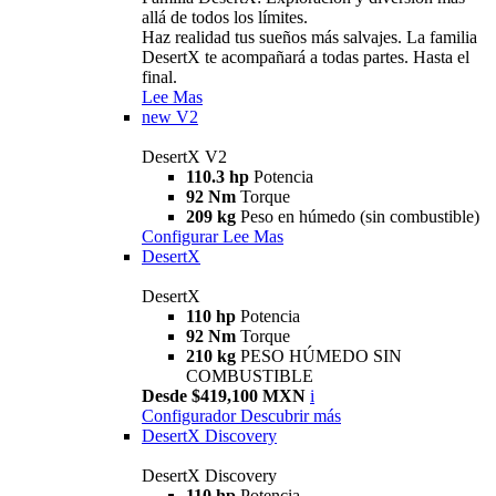
allá de todos los límites.
Haz realidad tus sueños más salvajes. La familia
DesertX te acompañará a todas partes. Hasta el
final.
Lee Mas
new
V2
DesertX V2
110.3 hp
Potencia
92 Nm
Torque
209 kg
Peso en húmedo (sin combustible)
Configurar
Lee Mas
DesertX
DesertX
110 hp
Potencia
92 Nm
Torque
210 kg
PESO HÚMEDO SIN
COMBUSTIBLE
Desde $419,100 MXN
i
Configurador
Descubrir más
DesertX Discovery
DesertX Discovery
110 hp
Potencia