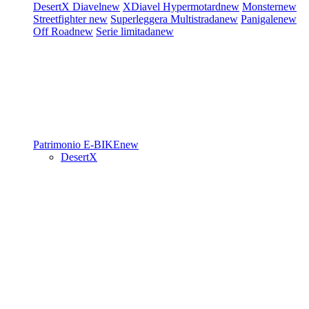
DesertX
Diavel
new
XDiavel
Hypermotard
new
Monster
new
Streetfighter
new
Superleggera
Multistrada
new
Panigale
new
Off Road
new
Serie limitada
new
Patrimonio
E-BIKE
new
DesertX