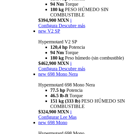
94 Nm
Torque
180 kg
PESO HÚMEDO SIN
COMBUSTIBLE
$394,900 MXN
i
Configura
Descubre más
new
V2 SP
Hypermotard V2 SP
120,4 hp
Potencia
94 Nm
Torque
180 kg
Peso húmedo (sin combustible)
$462,900 MXN
i
Configura
Descubre más
new
698 Mono Nera
Hypermotard 698 Mono Nera
77.5 hp
Potencia
46.5 lb-ft
Torque
151 kg (333 lb)
PESO HÚMEDO SIN
COMBUSTIBLE
$324,900 MXN
i
Configurar
Lee Mas
new
698 Mono
Hypermotard 698 Mono