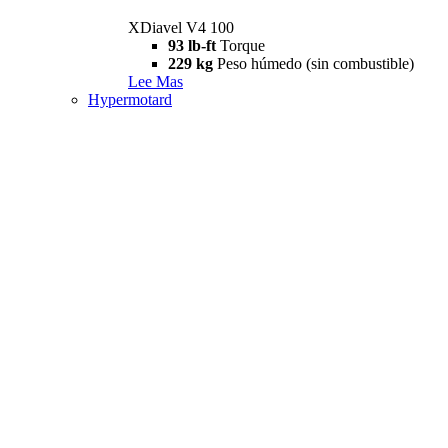
XDiavel V4 100
93 lb-ft
Torque
229 kg
Peso húmedo (sin combustible)
Lee Mas
Hypermotard