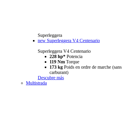
Superleggera
new
Superleggera V4 Centenario
Superleggera V4 Centenario
228 hp*
Potencia
119 Nm
Torque
173 kg
Poids en ordre de marche (sans
carburant)
Descubre más
Multistrada