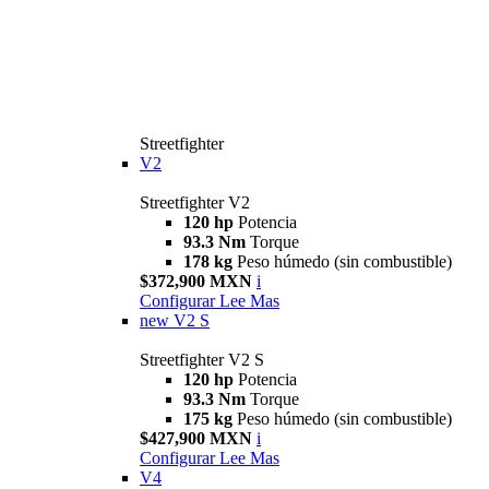
Streetfighter
V2
Streetfighter V2
120 hp
Potencia
93.3 Nm
Torque
178 kg
Peso húmedo (sin combustible)
$372,900 MXN
i
Configurar
Lee Mas
new
V2 S
Streetfighter V2 S
120 hp
Potencia
93.3 Nm
Torque
175 kg
Peso húmedo (sin combustible)
$427,900 MXN
i
Configurar
Lee Mas
V4