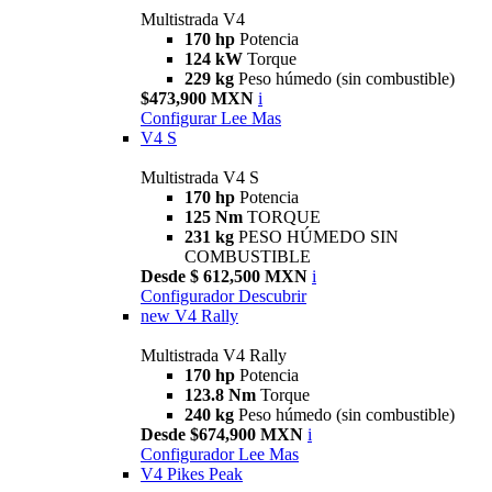
Multistrada V4
170 hp
Potencia
124 kW
Torque
229 kg
Peso húmedo (sin combustible)
$473,900 MXN
i
Configurar
Lee Mas
V4 S
Multistrada V4 S
170 hp
Potencia
125 Nm
TORQUE
231 kg
PESO HÚMEDO SIN
COMBUSTIBLE
Desde $ 612,500 MXN
i
Configurador
Descubrir
new
V4 Rally
Multistrada V4 Rally
170 hp
Potencia
123.8 Nm
Torque
240 kg
Peso húmedo (sin combustible)
Desde $674,900 MXN
i
Configurador
Lee Mas
V4 Pikes Peak