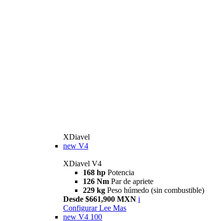
XDiavel
new
V4
XDiavel V4
168 hp
Potencia
126 Nm
Par de apriete
229 kg
Peso húmedo (sin combustible)
Desde $661,900 MXN
i
Configurar
Lee Mas
new
V4 100