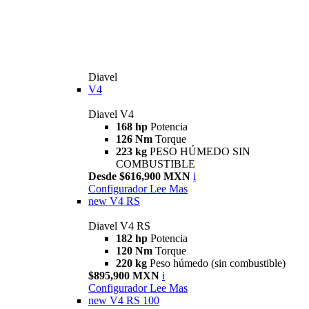
Diavel
V4
Diavel V4
168 hp
Potencia
126 Nm
Torque
223 kg
PESO HÚMEDO SIN
COMBUSTIBLE
Desde $616,900 MXN
i
Configurador
Lee Mas
new
V4 RS
Diavel V4 RS
182 hp
Potencia
120 Nm
Torque
220 kg
Peso húmedo (sin combustible)
$895,900 MXN
i
Configurador
Lee Mas
new
V4 RS 100