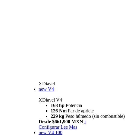
XDiavel
new
V4
XDiavel V4
168 hp
Potencia
126 Nm
Par de apriete
229 kg
Peso húmedo (sin combustible)
Desde $661,900 MXN
i
Configurar
Lee Mas
new
V4 100