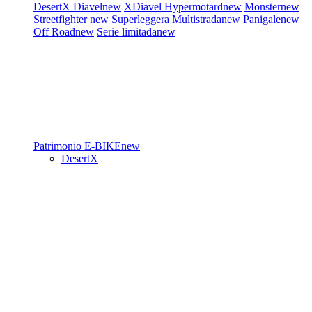
DesertX
Diavel
new
XDiavel
Hypermotard
new
Monster
new
Streetfighter
new
Superleggera
Multistrada
new
Panigale
new
Off Road
new
Serie limitada
new
Patrimonio
E-BIKE
new
DesertX