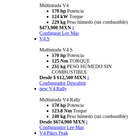
Multistrada V4
170 hp
Potencia
124 kW
Torque
229 kg
Peso húmedo (sin combustible)
$473,900 MXN
i
Configurar
Lee Mas
V4 S
Multistrada V4 S
170 hp
Potencia
125 Nm
TORQUE
231 kg
PESO HÚMEDO SIN
COMBUSTIBLE
Desde $ 612,500 MXN
i
Configurador
Descubrir
new
V4 Rally
Multistrada V4 Rally
170 hp
Potencia
123.8 Nm
Torque
240 kg
Peso húmedo (sin combustible)
Desde $674,900 MXN
i
Configurador
Lee Mas
V4 Pikes Peak