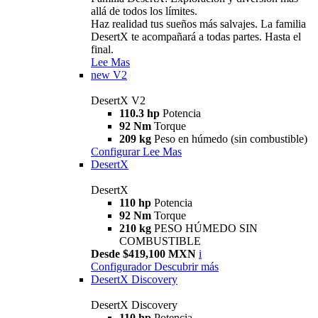
allá de todos los límites.
Haz realidad tus sueños más salvajes. La familia
DesertX te acompañará a todas partes. Hasta el
final.
Lee Mas
new
V2
DesertX V2
110.3 hp
Potencia
92 Nm
Torque
209 kg
Peso en húmedo (sin combustible)
Configurar
Lee Mas
DesertX
DesertX
110 hp
Potencia
92 Nm
Torque
210 kg
PESO HÚMEDO SIN
COMBUSTIBLE
Desde $419,100 MXN
i
Configurador
Descubrir más
DesertX Discovery
DesertX Discovery
110 hp
Potencia