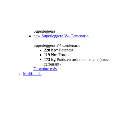
Superleggera
new
Superleggera V4 Centenario
Superleggera V4 Centenario
228 hp*
Potencia
119 Nm
Torque
173 kg
Poids en ordre de marche (sans
carburant)
Descubre más
Multistrada