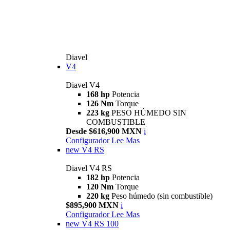
Diavel
V4
Diavel V4
168 hp
Potencia
126 Nm
Torque
223 kg
PESO HÚMEDO SIN
COMBUSTIBLE
Desde $616,900 MXN
i
Configurador
Lee Mas
new
V4 RS
Diavel V4 RS
182 hp
Potencia
120 Nm
Torque
220 kg
Peso húmedo (sin combustible)
$895,900 MXN
i
Configurador
Lee Mas
new
V4 RS 100