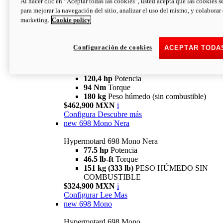
Al hacer clic en “Aceptar todas las cookies”, usted acepta que las cookies s
94 Nm
Torque
para mejorar la navegación del sitio, analizar el uso del mismo, y colaborar
180 kg
PESO HÚMEDO SIN
marketing.
Cookie policy
COMBUSTIBLE
$394,900 MXN
i
Configura
Descubre más
Configuración de cookies
ACEPTAR TODA
new
V2 SP
Hypermotard V2 SP
120,4 hp
Potencia
94 Nm
Torque
180 kg
Peso húmedo (sin combustible)
$462,900 MXN
i
Configura
Descubre más
new
698 Mono Nera
Hypermotard 698 Mono Nera
77.5 hp
Potencia
46.5 lb-ft
Torque
151 kg (333 lb)
PESO HÚMEDO SIN
COMBUSTIBLE
$324,900 MXN
i
Configurar
Lee Mas
new
698 Mono
Hypermotard 698 Mono