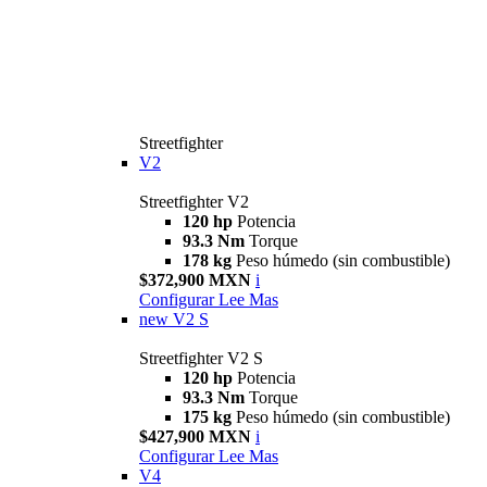
Streetfighter
V2
Streetfighter V2
120 hp
Potencia
93.3 Nm
Torque
178 kg
Peso húmedo (sin combustible)
$372,900 MXN
i
Configurar
Lee Mas
new
V2 S
Streetfighter V2 S
120 hp
Potencia
93.3 Nm
Torque
175 kg
Peso húmedo (sin combustible)
$427,900 MXN
i
Configurar
Lee Mas
V4