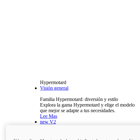
Hypermotard
Visión general
Familia Hypermotard: diversión y estilo
Explora la gama Hypermotard y elige el modelo
que mejor se adapte a tus necesidades.
Lee Mas
new
V2
Hypermotard V2
120,4 hp
Potencia