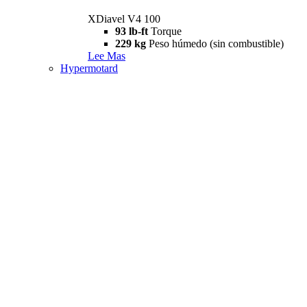
XDiavel V4 100
93 lb-ft
Torque
229 kg
Peso húmedo (sin combustible)
Lee Mas
Hypermotard