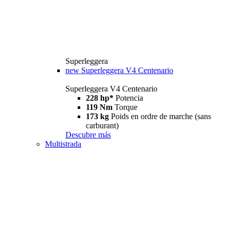
Superleggera
new
Superleggera V4 Centenario
Superleggera V4 Centenario
228 hp*
Potencia
119 Nm
Torque
173 kg
Poids en ordre de marche (sans
carburant)
Descubre más
Multistrada