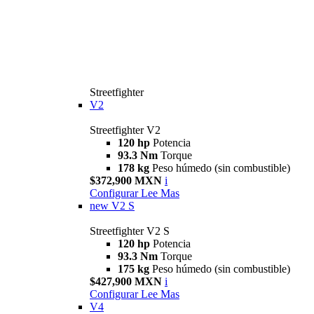
Streetfighter
V2
Streetfighter V2
120 hp
Potencia
93.3 Nm
Torque
178 kg
Peso húmedo (sin combustible)
$372,900 MXN
i
Configurar
Lee Mas
new
V2 S
Streetfighter V2 S
120 hp
Potencia
93.3 Nm
Torque
175 kg
Peso húmedo (sin combustible)
$427,900 MXN
i
Configurar
Lee Mas
V4