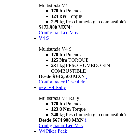
Multistrada V4
170 hp
Potencia
124 kW
Torque
229 kg
Peso húmedo (sin combustible)
$473,900 MXN
i
Configurar
Lee Mas
V4 S
Multistrada V4 S
170 hp
Potencia
125 Nm
TORQUE
231 kg
PESO HÚMEDO SIN
COMBUSTIBLE
Desde $ 612,500 MXN
i
Configurador
Descubrir
new
V4 Rally
Multistrada V4 Rally
170 hp
Potencia
123.8 Nm
Torque
240 kg
Peso húmedo (sin combustible)
Desde $674,900 MXN
i
Configurador
Lee Mas
V4 Pikes Peak