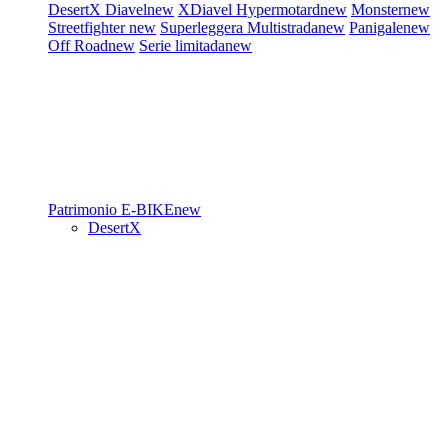
DesertX
Diavel
new
XDiavel
Hypermotard
new
Monster
new
Streetfighter
new
Superleggera
Multistrada
new
Panigale
new
Off Road
new
Serie limitada
new
Patrimonio
E-BIKE
new
DesertX