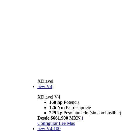
XDiavel
new
V4
XDiavel V4
168 hp
Potencia
126 Nm
Par de apriete
229 kg
Peso húmedo (sin combustible)
Desde $661,900 MXN
i
Configurar
Lee Mas
new
V4 100