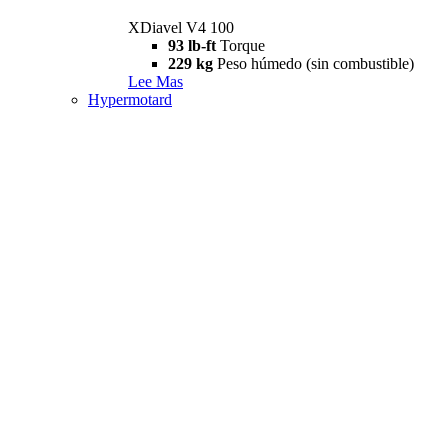
XDiavel V4 100
93 lb-ft
Torque
229 kg
Peso húmedo (sin combustible)
Lee Mas
Hypermotard