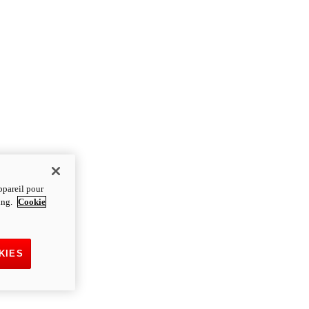
ppareil pour
ting.
Cookie
KIES