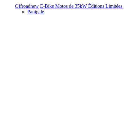
Offroad
new
E-Bike
Motos de 35kW
Éditions Limitées
Panigale