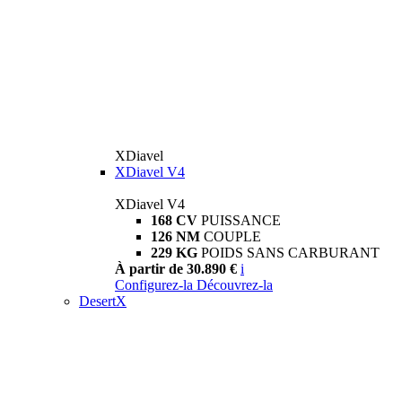
XDiavel
XDiavel V4
XDiavel V4
168 CV
PUISSANCE
126 NM
COUPLE
229 KG
POIDS SANS CARBURANT
À partir de 30.890 €
i
Configurez-la
Découvrez-la
DesertX