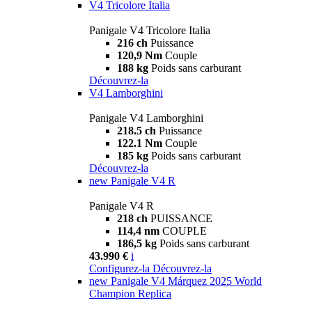
V4 Tricolore Italia
Panigale V4 Tricolore Italia
216 ch
Puissance
120,9 Nm
Couple
188 kg
Poids sans carburant
Découvrez-la
V4 Lamborghini
Panigale V4 Lamborghini
218.5 ch
Puissance
122.1 Nm
Couple
185 kg
Poids sans carburant
Découvrez-la
new
Panigale V4 R
Panigale V4 R
218 ch
PUISSANCE
114,4 nm
COUPLE
186,5 kg
Poids sans carburant
43.990 €
i
Configurez-la
Découvrez-la
new
Panigale V4 Márquez 2025 World
Champion Replica