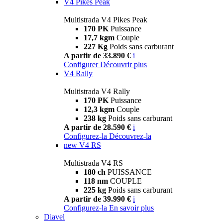
V4 Pikes Peak
Multistrada V4 Pikes Peak
170 PK
Puissance
17,7 kgm
Couple
227 Kg
Poids sans carburant
A partir de 33.890 €
i
Configurer
Découvrir plus
V4 Rally
Multistrada V4 Rally
170 PK
Puissance
12,3 kgm
Couple
238 kg
Poids sans carburant
A partir de 28.590 €
i
Configurez-la
Découvrez-la
new
V4 RS
Multistrada V4 RS
180 ch
PUISSANCE
118 nm
COUPLE
225 kg
Poids sans carburant
A partir de 39.990 €
i
Configurez-la
En savoir plus
Diavel