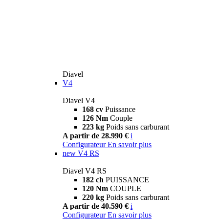
Diavel
V4
Diavel V4
168 cv
Puissance
126 Nm
Couple
223 kg
Poids sans carburant
A partir de 28.990 €
i
Configurateur
En savoir plus
new
V4 RS
Diavel V4 RS
182 ch
PUISSANCE
120 Nm
COUPLE
220 kg
Poids sans carburant
A partir de 40.590 €
i
Configurateur
En savoir plus