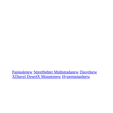
Panigale
new
Streetfighter
Multistrada
new
Diavel
new
XDiavel
DesertX
Monster
new
Hypermotard
new