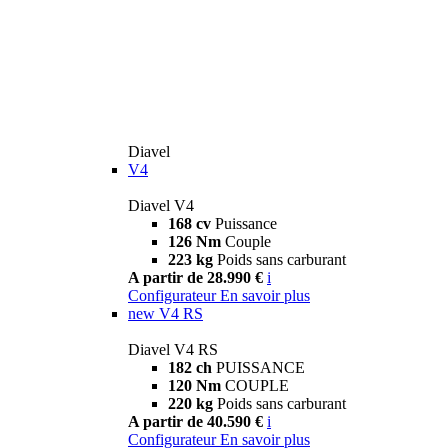
Diavel
V4
Diavel V4
168 cv
Puissance
126 Nm
Couple
223 kg
Poids sans carburant
A partir de 28.990 €
i
Configurateur
En savoir plus
new
V4 RS
Diavel V4 RS
182 ch
PUISSANCE
120 Nm
COUPLE
220 kg
Poids sans carburant
A partir de 40.590 €
i
Configurateur
En savoir plus