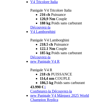
V4 Tricolore Italia
Panigale V4 Tricolore Italia
216 ch
Puissance
120,9 Nm
Couple
188 kg
Poids sans carburant
Découvrez-la
V4 Lamborghini
Panigale V4 Lamborghini
218.5 ch
Puissance
122.1 Nm
Couple
185 kg
Poids sans carburant
Découvrez-la
new
Panigale V4 R
Panigale V4 R
218 ch
PUISSANCE
114,4 nm
COUPLE
186,5 kg
Poids sans carburant
43.990 €
i
Configurez-la
Découvrez-la
new
Panigale V4 Márquez 2025 World
Champion Replica