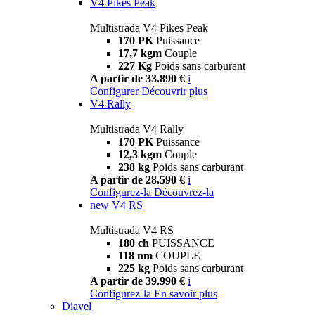
V4 Pikes Peak
Multistrada V4 Pikes Peak
170 PK
Puissance
17,7 kgm
Couple
227 Kg
Poids sans carburant
A partir de 33.890 €
i
Configurer
Découvrir plus
V4 Rally
Multistrada V4 Rally
170 PK
Puissance
12,3 kgm
Couple
238 kg
Poids sans carburant
A partir de 28.590 €
i
Configurez-la
Découvrez-la
new
V4 RS
Multistrada V4 RS
180 ch
PUISSANCE
118 nm
COUPLE
225 kg
Poids sans carburant
A partir de 39.990 €
i
Configurez-la
En savoir plus
Diavel