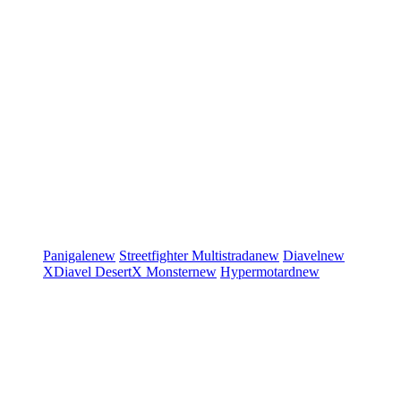
Panigale
new
Streetfighter
Multistrada
new
Diavel
new
XDiavel
DesertX
Monster
new
Hypermotard
new