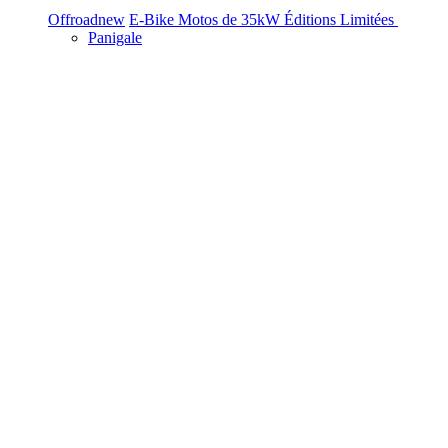
Offroad
new
E-Bike
Motos de 35kW
Éditions Limitées
Panigale