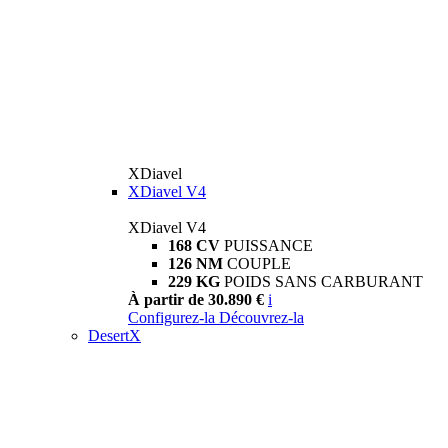
XDiavel
XDiavel V4
XDiavel V4
168 CV
PUISSANCE
126 NM
COUPLE
229 KG
POIDS SANS CARBURANT
À partir de 30.890 €
i
Configurez-la
Découvrez-la
DesertX