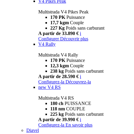
V4 Pikes Peak
Multistrada V4 Pikes Peak
170 PK
Puissance
17,7 kgm
Couple
227 Kg
Poids sans carburant
A partir de 33.890 €
i
Configurer
Découvrir plus
V4 Rally
Multistrada V4 Rally
170 PK
Puissance
12,3 kgm
Couple
238 kg
Poids sans carburant
A partir de 28.590 €
i
Configurez-la
Découvrez-la
new
V4 RS
Multistrada V4 RS
180 ch
PUISSANCE
118 nm
COUPLE
225 kg
Poids sans carburant
A partir de 39.990 €
i
Configurez-la
En savoir plus
Diavel