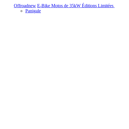
Offroad
new
E-Bike
Motos de 35kW
Éditions Limitées
Panigale