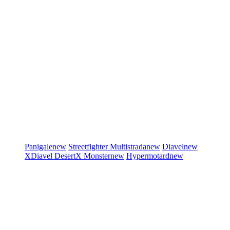
Panigale
new
Streetfighter
Multistrada
new
Diavel
new
XDiavel
DesertX
Monster
new
Hypermotard
new