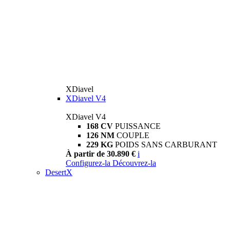
XDiavel
XDiavel V4
XDiavel V4
168 CV
PUISSANCE
126 NM
COUPLE
229 KG
POIDS SANS CARBURANT
À partir de 30.890 €
i
Configurez-la
Découvrez-la
DesertX