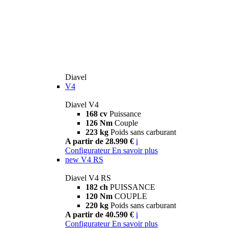
Diavel
V4
Diavel V4
168 cv
Puissance
126 Nm
Couple
223 kg
Poids sans carburant
A partir de 28.990 €
i
Configurateur
En savoir plus
new
V4 RS
Diavel V4 RS
182 ch
PUISSANCE
120 Nm
COUPLE
220 kg
Poids sans carburant
A partir de 40.590 €
i
Configurateur
En savoir plus