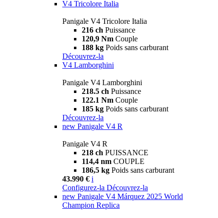
V4 Tricolore Italia
Panigale V4 Tricolore Italia
216 ch
Puissance
120,9 Nm
Couple
188 kg
Poids sans carburant
Découvrez-la
V4 Lamborghini
Panigale V4 Lamborghini
218.5 ch
Puissance
122.1 Nm
Couple
185 kg
Poids sans carburant
Découvrez-la
new
Panigale V4 R
Panigale V4 R
218 ch
PUISSANCE
114,4 nm
COUPLE
186,5 kg
Poids sans carburant
43.990 €
i
Configurez-la
Découvrez-la
new
Panigale V4 Márquez 2025 World
Champion Replica