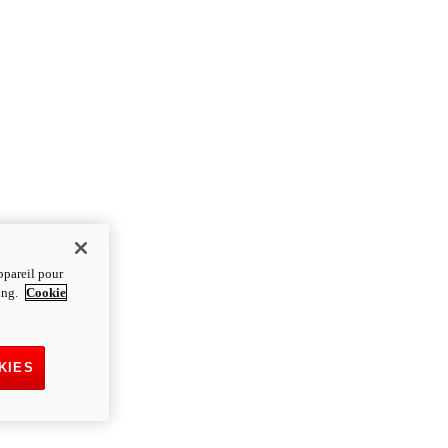
ppareil pour
ting.
Cookie
KIES