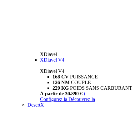
XDiavel
XDiavel V4
XDiavel V4
168 CV
PUISSANCE
126 NM
COUPLE
229 KG
POIDS SANS CARBURANT
À partir de 30.890 €
i
Configurez-la
Découvrez-la
DesertX