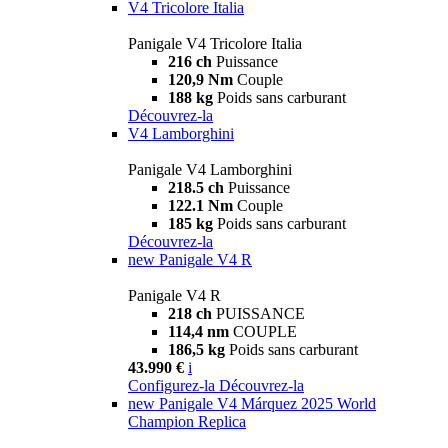
V4 Tricolore Italia
Panigale V4 Tricolore Italia
216 ch
Puissance
120,9 Nm
Couple
188 kg
Poids sans carburant
Découvrez-la
V4 Lamborghini
Panigale V4 Lamborghini
218.5 ch
Puissance
122.1 Nm
Couple
185 kg
Poids sans carburant
Découvrez-la
new
Panigale V4 R
Panigale V4 R
218 ch
PUISSANCE
114,4 nm
COUPLE
186,5 kg
Poids sans carburant
43.990 €
i
Configurez-la
Découvrez-la
new
Panigale V4 Márquez 2025 World
Champion Replica