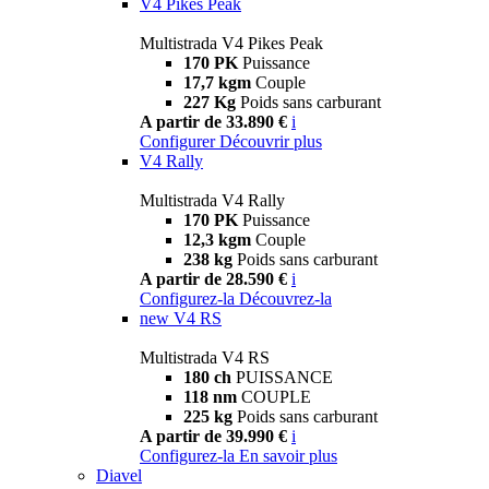
V4 Pikes Peak
Multistrada V4 Pikes Peak
170 PK
Puissance
17,7 kgm
Couple
227 Kg
Poids sans carburant
A partir de 33.890 €
i
Configurer
Découvrir plus
V4 Rally
Multistrada V4 Rally
170 PK
Puissance
12,3 kgm
Couple
238 kg
Poids sans carburant
A partir de 28.590 €
i
Configurez-la
Découvrez-la
new
V4 RS
Multistrada V4 RS
180 ch
PUISSANCE
118 nm
COUPLE
225 kg
Poids sans carburant
A partir de 39.990 €
i
Configurez-la
En savoir plus
Diavel