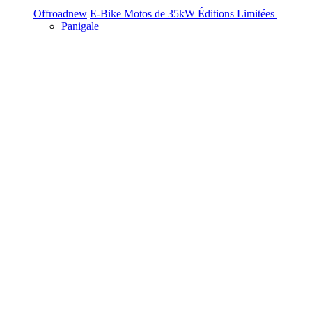
Offroad
new
E-Bike
Motos de 35kW
Éditions Limitées
Panigale