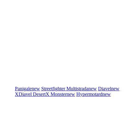
Panigale
new
Streetfighter
Multistrada
new
Diavel
new
XDiavel
DesertX
Monster
new
Hypermotard
new