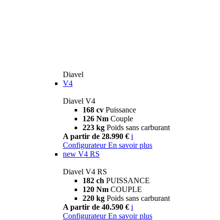
Diavel
V4
Diavel V4
168 cv
Puissance
126 Nm
Couple
223 kg
Poids sans carburant
A partir de 28.990 €
i
Configurateur
En savoir plus
new
V4 RS
Diavel V4 RS
182 ch
PUISSANCE
120 Nm
COUPLE
220 kg
Poids sans carburant
A partir de 40.590 €
i
Configurateur
En savoir plus