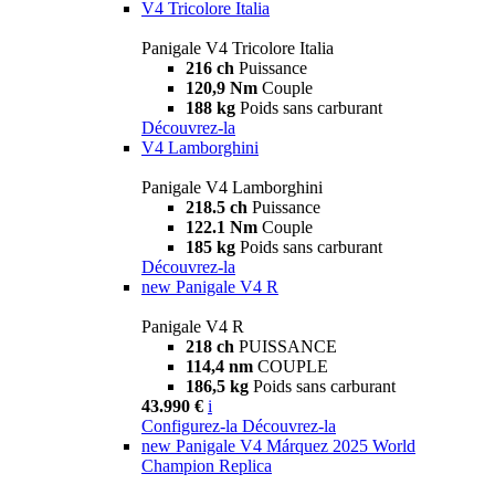
V4 Tricolore Italia
Panigale V4 Tricolore Italia
216 ch
Puissance
120,9 Nm
Couple
188 kg
Poids sans carburant
Découvrez-la
V4 Lamborghini
Panigale V4 Lamborghini
218.5 ch
Puissance
122.1 Nm
Couple
185 kg
Poids sans carburant
Découvrez-la
new
Panigale V4 R
Panigale V4 R
218 ch
PUISSANCE
114,4 nm
COUPLE
186,5 kg
Poids sans carburant
43.990 €
i
Configurez-la
Découvrez-la
new
Panigale V4 Márquez 2025 World
Champion Replica