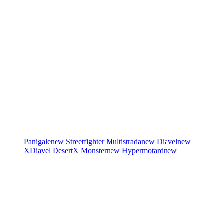
Panigale
new
Streetfighter
Multistrada
new
Diavel
new
XDiavel
DesertX
Monster
new
Hypermotard
new