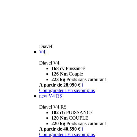
Diavel
V4
Diavel V4
168 cv
Puissance
126 Nm
Couple
223 kg
Poids sans carburant
A partir de 28.990 €
i
Configurateur
En savoir plus
new
V4 RS
Diavel V4 RS
182 ch
PUISSANCE
120 Nm
COUPLE
220 kg
Poids sans carburant
A partir de 40.590 €
i
Configurateur
En savoir plus