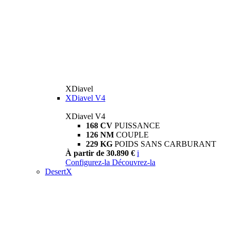
XDiavel
XDiavel V4
XDiavel V4
168 CV
PUISSANCE
126 NM
COUPLE
229 KG
POIDS SANS CARBURANT
À partir de 30.890 €
i
Configurez-la
Découvrez-la
DesertX