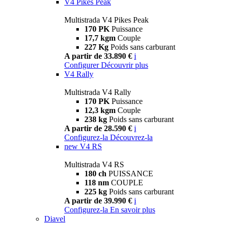
V4 Pikes Peak
Multistrada V4 Pikes Peak
170 PK
Puissance
17,7 kgm
Couple
227 Kg
Poids sans carburant
A partir de 33.890 €
i
Configurer
Découvrir plus
V4 Rally
Multistrada V4 Rally
170 PK
Puissance
12,3 kgm
Couple
238 kg
Poids sans carburant
A partir de 28.590 €
i
Configurez-la
Découvrez-la
new
V4 RS
Multistrada V4 RS
180 ch
PUISSANCE
118 nm
COUPLE
225 kg
Poids sans carburant
A partir de 39.990 €
i
Configurez-la
En savoir plus
Diavel