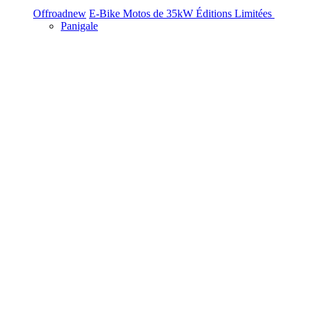
Offroad
new
E-Bike
Motos de 35kW
Éditions Limitées
Panigale