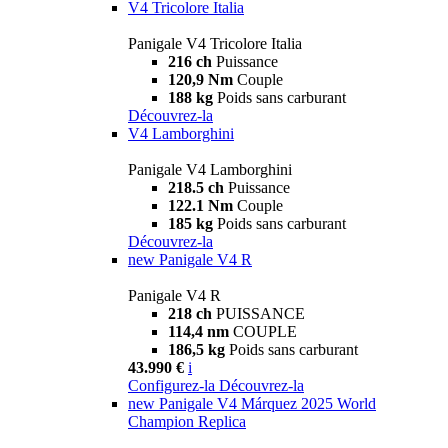
V4 Tricolore Italia
Panigale V4 Tricolore Italia
216 ch
Puissance
120,9 Nm
Couple
188 kg
Poids sans carburant
Découvrez-la
V4 Lamborghini
Panigale V4 Lamborghini
218.5 ch
Puissance
122.1 Nm
Couple
185 kg
Poids sans carburant
Découvrez-la
new
Panigale V4 R
Panigale V4 R
218 ch
PUISSANCE
114,4 nm
COUPLE
186,5 kg
Poids sans carburant
43.990 €
i
Configurez-la
Découvrez-la
new
Panigale V4 Márquez 2025 World
Champion Replica