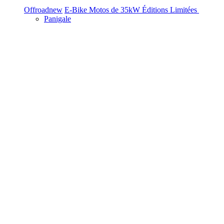
Offroad
new
E-Bike
Motos de 35kW
Éditions Limitées
Panigale