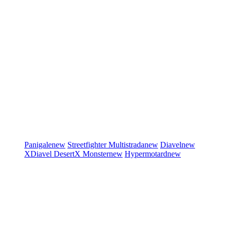
Panigale
new
Streetfighter
Multistrada
new
Diavel
new
XDiavel
DesertX
Monster
new
Hypermotard
new