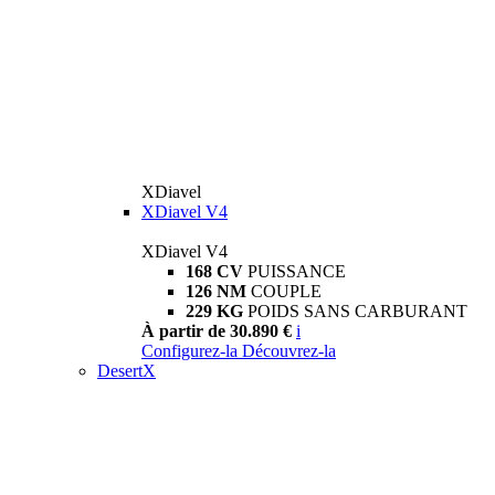
XDiavel
XDiavel V4
XDiavel V4
168 CV
PUISSANCE
126 NM
COUPLE
229 KG
POIDS SANS CARBURANT
À partir de 30.890 €
i
Configurez-la
Découvrez-la
DesertX