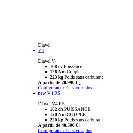
Diavel
V4
Diavel V4
168 cv
Puissance
126 Nm
Couple
223 kg
Poids sans carburant
A partir de 28.990 €
i
Configurateur
En savoir plus
new
V4 RS
Diavel V4 RS
182 ch
PUISSANCE
120 Nm
COUPLE
220 kg
Poids sans carburant
A partir de 40.590 €
i
Configurateur
En savoir plus