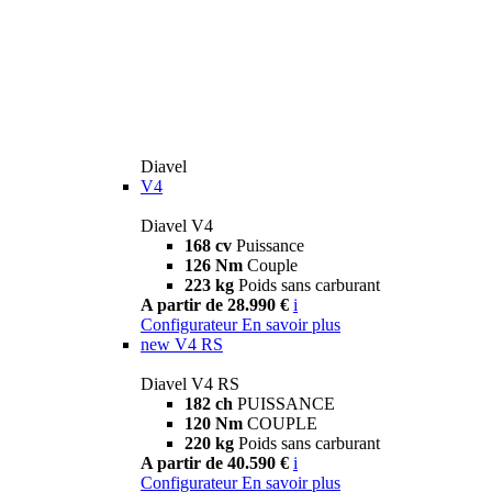
Diavel
V4
Diavel V4
168 cv
Puissance
126 Nm
Couple
223 kg
Poids sans carburant
A partir de 28.990 €
i
Configurateur
En savoir plus
new
V4 RS
Diavel V4 RS
182 ch
PUISSANCE
120 Nm
COUPLE
220 kg
Poids sans carburant
A partir de 40.590 €
i
Configurateur
En savoir plus