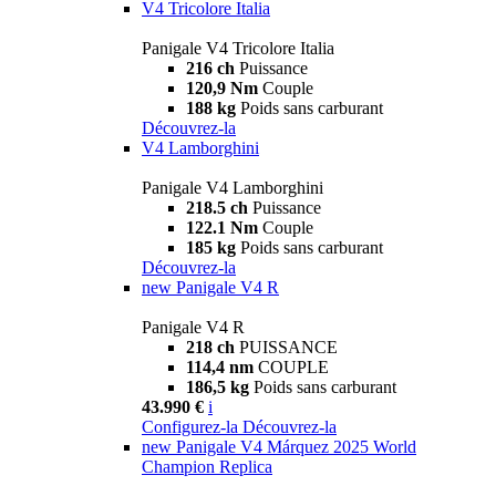
V4 Tricolore Italia
Panigale V4 Tricolore Italia
216 ch
Puissance
120,9 Nm
Couple
188 kg
Poids sans carburant
Découvrez-la
V4 Lamborghini
Panigale V4 Lamborghini
218.5 ch
Puissance
122.1 Nm
Couple
185 kg
Poids sans carburant
Découvrez-la
new
Panigale V4 R
Panigale V4 R
218 ch
PUISSANCE
114,4 nm
COUPLE
186,5 kg
Poids sans carburant
43.990 €
i
Configurez-la
Découvrez-la
new
Panigale V4 Márquez 2025 World
Champion Replica