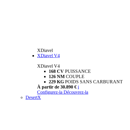
XDiavel
XDiavel V4
XDiavel V4
168 CV
PUISSANCE
126 NM
COUPLE
229 KG
POIDS SANS CARBURANT
À partir de 30.890 €
i
Configurez-la
Découvrez-la
DesertX