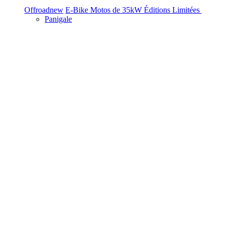
Offroad
new
E-Bike
Motos de 35kW
Éditions Limitées
Panigale