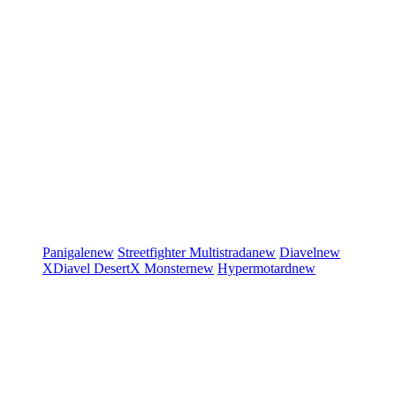
Panigale
new
Streetfighter
Multistrada
new
Diavel
new
XDiavel
DesertX
Monster
new
Hypermotard
new